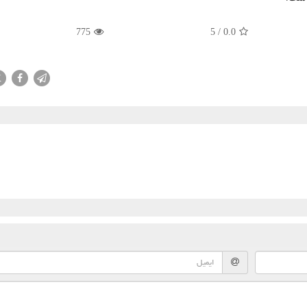
775
5
/
0.0
X