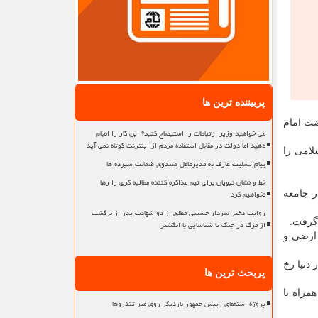
پربیننده ترین ها
ضت امام
می خواهید وزیر ارتباطات را استیضاح کنید؟ این کار را انجام
دهید اما دولت در مقابل استفاده مردم از اینترنت کوتاه نمی آید
لامی را
پیام تسلیت عارف به مدیرعامل صندوق ضمانت سپرده ها
خط و نشان نبویان برای تیم مذاکره کننده مطالبه گری را رها
نخواهیم کرد
ر جامعه
روایت دختر سردار حسینی مطلق از دو شهادت پدر از برگشت
 گرفت.
از مرگ در جنگ تا شناسایی با انگشتر
 ارضی و
 دنیا رخ
پربحث ترین ها
مراه با
پروژه استعفای رییس جمهور باردیگر روی میز تندروها