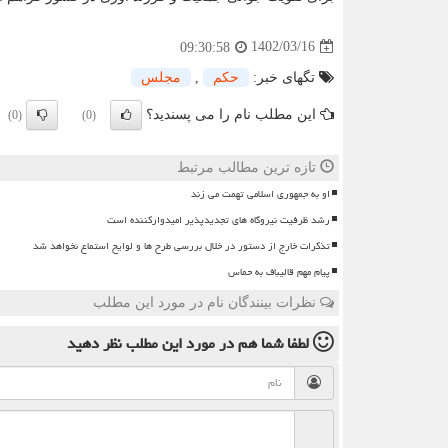
1402/03/16
09:30:58
تگهای خبر:
حكم
,
مجلس
این مطلب نام را می پسندید؟
(0)
(0)
تازه ترین مطالب مرتبط
او به جمهوری اسلامی تهمت می زند
رشد ظرفیت نیروگاه های تجدیدپذیر امیدوارکننده است
تذکرات خارج از دستور در خلال بررسی طرح ها و لوایح استماع نخواهد شد
پیام مهم قالیباف به حماس
نظرات بینندگان نام در مورد این مطلب
لطفا شما هم
در مورد این مطلب
نظر دهید