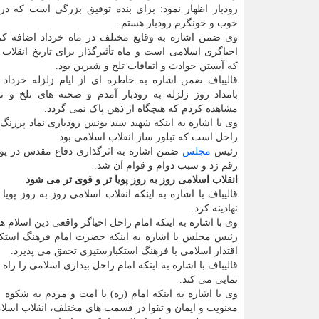
رودبار اظهار نمود: برای بنده توفیق بزرگی است که در
خوب و خونگرم رودبار هستم.
وی ضمن اشاره به وقایع مختلف در ماه خرداد اضافه کرد
احیاگری اسلامی است و ماه تأثیرگذار برای تاریخ انقلا
که آبستن حوادث و اتفاقات تلخ و شیرین بود.
بامداد روز زلزله به رودبار آمدم و صحنه های تلخ و ت
مشاهده کردم که هیچگاه از ذهن پاک نمی گردد.
وی با اشاره به اینکه شهید سید یونس رودباری نماد پرر
راحل است که تبلور ساز انقلاب اسلامی بود.
رئیس
مجلس
ضمن اشاره به اثرگذاری دفاع مقدس در پوی
رقم زد و سبب دوام و قوام آن شد.
انقلاب اسلامی روز به روز پویا تر و قوی تر می شود
قالیباف با اشاره به اینکه انقلاب اسلامی روز به روز پوی
نهادینه کرد.
وی با اشاره به اینکه امام راحل احیاگر واقعی دین اسلام 
رئیس مجلس با اشاره به اینکه حضرت امام فرهنگ استکبا
اقتدار اسلامی با فرهنگ استکبارستیزی تحقق می پذیرد.
قالیباف با اشاره به اینکه امام راحل بیداری اسلامی را راه
نمایی می کند.
وی با اشاره به اینکه امام (ره) با امت و مردم به شکوه
معنویت و ایمان و تقوا در قسمت های مختلف، انقلاب اسلام