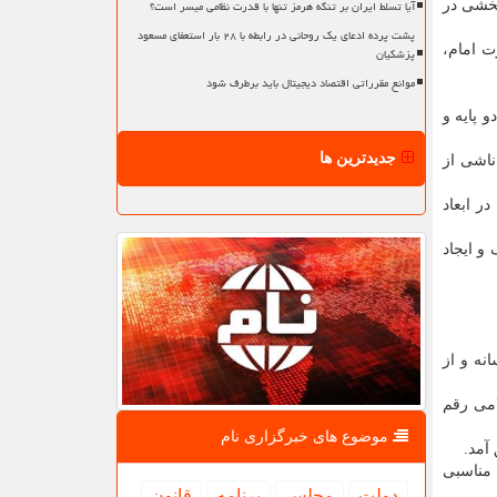
آیا تسلط ایران بر تنگه هرمز تنها با قدرت نظامی میسر است؟
بخشی در
پشت پرده ادعای یک روحانی در رابطه با ۲۸ بار استعفای مسعود
ت امام،
پزشکیان
موانع مقرراتی اقتصاد دیجیتال باید برطرف شود
 پایه و
جدیدترین ها
اشی از
ر ابعاد
و ایجاد
نه و از
امی رقم
موضوع های خبرگزاری نام
آمد.
 مناسبی
دولت
مجلس
برنامه
قانون