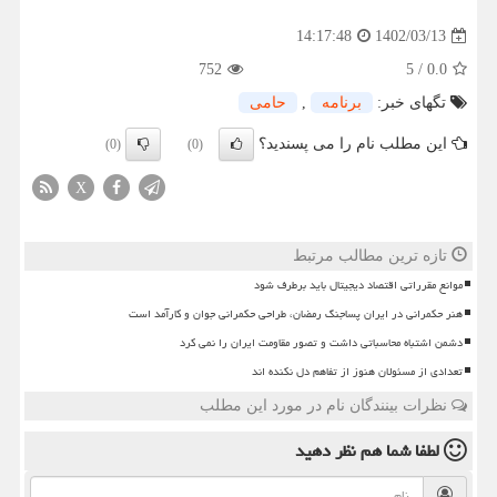
1402/03/13
14:17:48
752
5
/
0.0
تگهای خبر:
برنامه
,
حامی
این مطلب نام را می پسندید؟
(0)
(0)
X
تازه ترین مطالب مرتبط
موانع مقرراتی اقتصاد دیجیتال باید برطرف شود
هنر حکمرانی در ایران پساجنگ رمضان، طراحی حکمرانی جوان و کارآمد است
دشمن اشتباه محاسباتی داشت و تصور مقاومت ایران را نمی کرد
تعدادی از مسئولان هنوز از تفاهم دل نکنده اند
نظرات بینندگان نام در مورد این مطلب
لطفا شما هم
نظر دهید