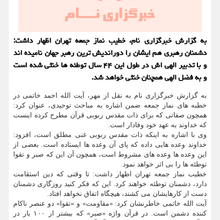
به گزارش خبرگزاری نام، خطیب نماز جمعه تهران اظهار داشت:
دشمنان رهبری هم ایشان را دوراندیش ترین رهبر جهان نامیده اند
و با تدبیر الهی اش در طول این ۴۴ سال توطئه ها خنثی شده است
و به فضل الهی همچنان خنثی خواهد شد.
به گزارش خبرگزاری نام به نقل از مهر، آیت الله احمد خاتمی در
خطبه های نماز جمعه ضمن اشاره به مباحث توحیدی، عنوان کرد:
همچون صفاتی که برای ذات مقدس ربوبی قرآن مطرح کرده اینست
که خداوند به عهد خود وفادار است.
وی با اشاره به اینکه ذات مقدس ربوبی غنی مطلق است، افزود:
خداوند وعده هایی داده که پای آن وعده ها ایستاده است. بعضی از
این وعده ها وعده های مشروط است، همچون آن این که صبر و تقوا
توطئه ها را بی اثر خواهد نمود.
خطیب نماز جمعه تهران اظهار داشت: تا وقتی که دین استقامت
دارد، دشمنان توطئه خواهند کرد. این که فکر کنید روزگاری دشمنان
دست از کارهایشان می کشند، هیچگاه اتفاق نخواهد افتاد.
آیت الله خاتمی خاطرنشان کرد: «مقاومت» و «تقوا» دو عنصر ناکام
کننده دشمن است. در قرآن واژه «صبر» که بیشتر از ۱۰۰ بار در