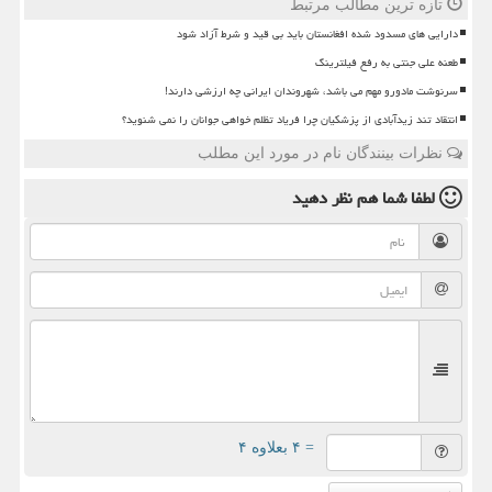
تازه ترین مطالب مرتبط
دارایی های مسدود شده افغانستان باید بی قید و شرط آزاد شود
طعنه علی جنتی به رفع فیلترینگ
سرنوشت مادورو مهم می باشد، شهروندان ایرانی چه ارزشی دارند!
انتقاد تند زیدآبادی از پزشکیان چرا فریاد تظلم خواهی جوانان را نمی شنوید؟
نظرات بینندگان نام در مورد این مطلب
لطفا شما هم
نظر دهید
= ۴ بعلاوه ۴