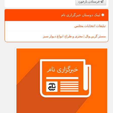
فرستادن بازخورد
لینک دوستان خبرگزاری نام
تبلیغات انتخابات مجلس
مستر گرین وال | مجری و طراح انواع دیوار سبز