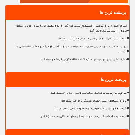
پربیننده ترین ها
می خواهید وزیر ارتباطات را استیضاح کنید؟ این کار را انجام دهید اما دولت در مقابل استفاده
مردم از اینترنت کوتاه نمی آید
پیام تسلیت عارف به مدیرعامل صندوق ضمانت سپرده ها
روایت دختر سردار حسینی مطلق از دو شهادت پدر از برگشت از مرگ در جنگ تا شناسایی با
انگشتر
خط و نشان نبویان برای تیم مذاکره کننده مطالبه گری را رها نخواهیم کرد
پربحث ترین ها
عراقچی در پیامی درگذشت ابوالقاسم قاسم زاده را تسلیت گفت
پروژه استعفای رییس جمهور باردیگر روی میز تندروها
آیا تسلط ایران بر تنگه هرمز تنها با قدرت نظامی میسر است؟
پشت پرده ادعای یک روحانی در رابطه با ۲۸ بار استعفای مسعود پزشکیان