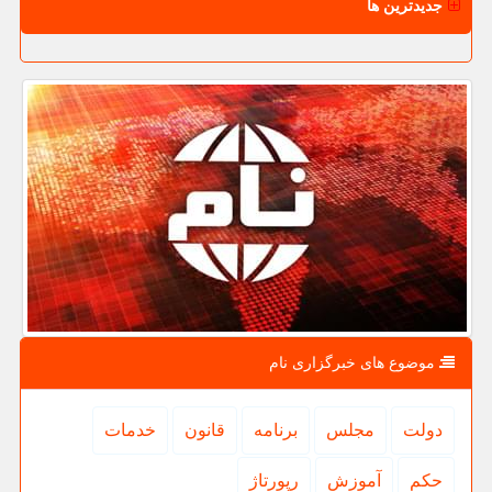
جدیدترین ها
موضوع های خبرگزاری نام
دولت
مجلس
برنامه
قانون
خدمات
حكم
آموزش
رپورتاژ