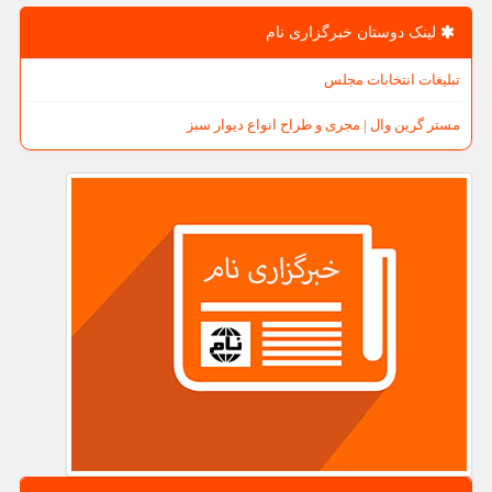
لینک دوستان خبرگزاری نام
تبلیغات انتخابات مجلس
مستر گرین وال | مجری و طراح انواع دیوار سبز