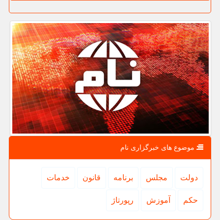
موضوع های خبرگزاری نام
دولت
مجلس
برنامه
قانون
خدمات
حكم
آموزش
رپورتاژ