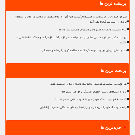
پربیننده ترین ها
می خواهید وزیر ارتباطات را استیضاح کنید؟ این کار را انجام دهید اما دولت در مقابل استفاده
مردم از اینترنت کوتاه نمی آید
پیام تسلیت عارف به مدیرعامل صندوق ضمانت سپرده ها
روایت دختر سردار حسینی مطلق از دو شهادت پدر از برگشت از مرگ در جنگ تا شناسایی با
انگشتر
خط و نشان نبویان برای تیم مذاکره کننده مطالبه گری را رها نخواهیم کرد
پربحث ترین ها
عراقچی در پیامی درگذشت ابوالقاسم قاسم زاده را تسلیت گفت
پروژه استعفای رییس جمهور باردیگر روی میز تندروها
آیا تسلط ایران بر تنگه هرمز تنها با قدرت نظامی میسر است؟
پشت پرده ادعای یک روحانی در رابطه با ۲۸ بار استعفای مسعود پزشکیان
جدیدترین ها