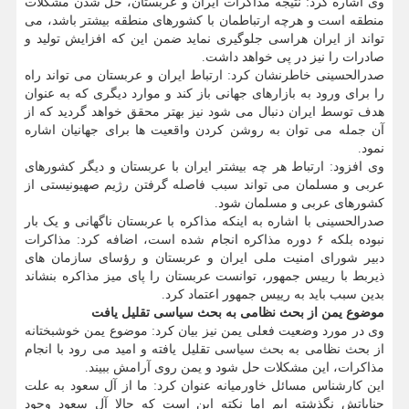
وی اشاره کرد: نتیجه مذاکرات ایران و عربستان، حل شدن مشکلات
منطقه است و هرچه ارتباطمان با کشورهای منطقه بیشتر باشد، می
تواند از ایران هراسی جلوگیری نماید ضمن این که افزایش تولید و
صادرات را نیز در پی خواهد داشت.
صدرالحسینی خاطرنشان کرد: ارتباط ایران و عربستان می تواند راه
را برای ورود به بازارهای جهانی باز کند و موارد دیگری که به عنوان
هدف توسط ایران دنبال می شود نیز بهتر محقق خواهد گردید که از
آن جمله می توان به روشن کردن واقعیت ها برای جهانیان اشاره
نمود.
وی افزود: ارتباط هر چه بیشتر ایران با عربستان و دیگر کشورهای
عربی و مسلمان می تواند سبب فاصله گرفتن رژیم صهیونیستی از
کشورهای عربی و مسلمان شود.
صدرالحسینی با اشاره به اینکه مذاکره با عربستان ناگهانی و یک بار
نبوده بلکه ۶ دوره مذاکره انجام شده است، اضافه کرد: مذاکرات
دبیر شورای امنیت ملی ایران و عربستان و رؤسای سازمان های
ذیربط با رییس جمهور، توانست عربستان را پای میز مذاکره بنشاند
بدین سبب باید به رییس جمهور اعتماد کرد.
موضوع یمن از بحث نظامی به بحث سیاسی تقلیل یافت
وی در مورد وضعیت فعلی یمن نیز بیان کرد: موضوع یمن خوشبختانه
از بحث نظامی به بحث سیاسی تقلیل یافته و امید می رود با انجام
مذاکرات، این مشکلات حل شود و یمن روی آرامش ببیند.
این کارشناس مسائل خاورمیانه عنوان کرد: ما از آل سعود به علت
جنایاتش نگذشته ایم اما نکته این است که حالا آل سعود وجود