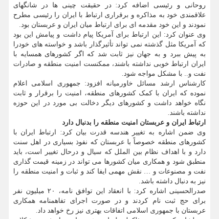
روحانی و رئیسی اضافه کرد: در حقیقت چینی ها در شانگهای
علاقمندی خود به مذاکره و برقراری ارتباط با ایران را رئیسی مطرح
نمودند و این خود مقدمه ای برای ارتباط میان ایران و عربستان بود.
وی عنوان کرد: این ارتباط برای آمریکا پیام داشت و پیامش این بود
که آمریکا مثل گذشته نمی تواند تأثیرگذار باشد و خواسته های خودرا
به پیش ببرد و به جهان نیز ثابت شد که اگر کشورهای همسایه با
ایران ارتباط خوبی نداشته باشند، ممکنست امنیت منطقه و صادرات
نفت و.. با مشکل مواجه شود.
کارشناس ارشد مسائل خاورمیانه افزود: جمهوری اسلامی اعلام
نموده که ایران با کمک کشورهای منطقه، امنیت را برقرار و ثابت
نگاه خواهد داشت و کشورهای دیگر دخالت بی مورد در این حوزه
نداشته باشند.
ارتباط ایران و عربستان امنیت منطقه را بدنبال دارد
وی ضمن اشاره به تغییر هندسه قدرت بیان کرد: ارتباط ایران با
کشورهای منطقه خصوصاً با عربستان که نفوذ بسیاری در اهل سنت
دارد و با اهداف نظام بین الملل که سیال و درحال تغییر است، باید
منطبق شود و همکاری میان کشورها می تواند در زمینه قیمت گذاری
نفت و مصنوعات و … نقش مهمی ایفا کند و ثبات و امنیت منطقه را
نیز به دنبال داشته باشد.
صدرالحسینی اشاره کرد: با انعقاد این توافق نامه، ۲۰ میلیون نفر
برای حج ثبت نام کردند و در صورت اجرای تفاهمنامه همکاری
عربستان با جمهوری اسلامی اتفاقات بهتری نیز رخ خواهد داد.