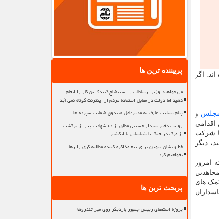
پربیننده ترین ها
سیده اند. اگر
می خواهید وزیر ارتباطات را استیضاح کنید؟ این کار را انجام
دهید اما دولت در مقابل استفاده مردم از اینترنت کوتاه نمی آید
پیام تسلیت عارف به مدیرعامل صندوق ضمانت سپرده ها
جلس
و
 اقدامی
روایت دختر سردار حسینی مطلق از دو شهادت پدر از برگشت
از مرگ در جنگ تا شناسایی با انگشتر
پا شرکت
د، دیگر
خط و نشان نبویان برای تیم مذاکره کننده مطالبه گری را رها
نخواهیم کرد
ه امروز
مجاهدین
کمک های
پربحث ترین ها
اسداران
پروژه استعفای رییس جمهور باردیگر روی میز تندروها