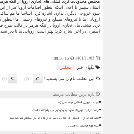
مجلس محدودیت تردد کشتی های تجاری اروپا از تنگه هرمز 
ایشان سپس با اعلان اینکه اینطور اقدامات اروپا غیر از ای
شود خروجی دیگری ندارد، اشاره کرد: اساسا ما هم ساکت
اروپایی ها با نیروهای مسلح و نیروهای رسمی ما اینطور
تردد کشتی های تجاری اروپا در تنگه هرمز در قالب طرح ف
آصفری در آخر اشاره کرد: بهتر است اروپایی ها تا دیر نشده
1401/11/03
08:50:16
تگهای خبر:
مجلس
این مطلب نام را می پسندید؟
(0)
(0)
تازه ترین مطالب مرتبط
او به جمهوری اسلامی تهمت می زند
رشد ظرفیت نیروگاه های تجدیدپذیر امیدوارکننده است
تذکرات خارج از دستور در خلال بررسی طرح ها و لوایح استماع نخواهد شد
پیام مهم قالیباف به حماس