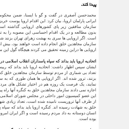
پیدا کند.
محمدحسن آصفری در گفت و گو با ایسنا، ضمن محکومی
ایرانی پارلمان اروپا، بیان کرد: این اقدام اروپا پوست خر
سازمان منافقین زیر پای کشورهای اروپایی گذاشته است؛
بدون مطالعه و در یک اقدام احساسی این مصوبه را به ت
است. اگر اروپایی ها سری به بهشت زهرای تهران بزنند شاه
اروپایی ها دراین زمینه تحقیق می کردند هیچگاه گول این من
اتحادیه اروپا باید بداند که سپاه پاسداران انقلاب اسلامی
ایشان سپس اظهار داشت: اتحادیه اروپا باید بداند که ری
تعداد بی شماری از مردم توسط سازمان مجاهدین خلق که امرو
بزنند، ترور شده اند. اگر اروپایی ها همان طوری که به 
نمایند، یک فرصت یک روزه هم در اختیار تشکل های مردم ن
اجازه نمی دادند سازمان مجاهدین خلق به کنگره آنها راه پید
این عضو کمیسیون امور داخلی در مجلس شورای اسلامی، اشا
از طرف آنها تروریست نامیده شده است، تعداد زیادی شهی
خلق به شهادت رسیده اند. کنگره اروپا باید بداند که سپ
انسان دوستانه به داد مردم رسیده است و اگر ایران امروز
بوده است.