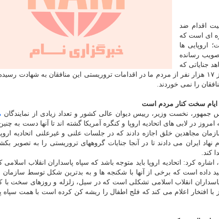
ت اقدام ضد
بزه ای است که
 اروپایی ها
صویب رسانده
د جنایاتی که
سازمان مجاهدین خلق انجام داده است خواهند بود، بیش از ۱۷ هزار نفر از مردم ما در اقدامات تروریستی این منافقان به شهادت ر
افقان را نمی خوردند.
 در ایام سخت کنار مردم است
یس جمهور، نخست وزیر، رییس دیوان عالی کشور و تعداد زیادی از نمایندگان
م
ز در لابی های اتحادیه اروپا و کنگره آمریکا گشته اند تا آنها دست به چنین
سازمان مجاهدین خلق اجازه دادند که در جلسات علنی و غیرعلنی اتحادیه ارو
هاد ایران می دادند تا در آنجا جنایات گروههای تروریستی را به تصویر بکشن
ا کند.
ره کرد: اتحادیه اروپا باید متوجه باشد که سپاه پاسداران انقلاب اسلامی ک
د داده است که برخی از آنها با شکنجه ها و به بدترین شکل توسط سازمان 
اه پاسداران انقلاب اسلامی تشکلی است که در سیل، زلزله و روزهای سخت با 
 با افتخار اعلام می کند که فلج اطفال را ریشه کن کرده است با همت سپاه پ