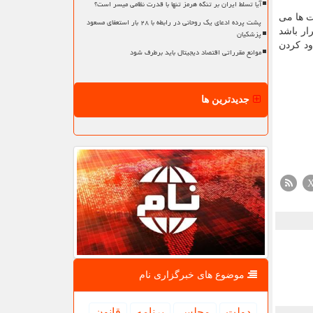
آیا تسلط ایران بر تنگه هرمز تنها با قدرت نظامی میسر است؟
ت ها می
پشت پرده ادعای یک روحانی در رابطه با ۲۸ بار استعفای مسعود
ار باشد
پزشکیان
ود کردن
موانع مقرراتی اقتصاد دیجیتال باید برطرف شود
جدیدترین ها
موضوع های خبرگزاری نام
دولت
مجلس
برنامه
قانون