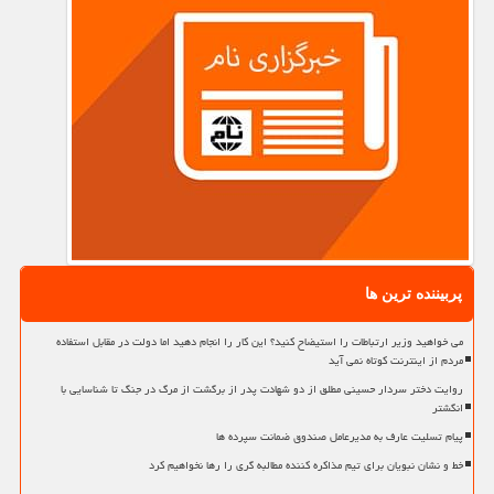
پربیننده ترین ها
می خواهید وزیر ارتباطات را استیضاح کنید؟ این کار را انجام دهید اما دولت در مقابل استفاده
مردم از اینترنت کوتاه نمی آید
روایت دختر سردار حسینی مطلق از دو شهادت پدر از برگشت از مرگ در جنگ تا شناسایی با
انگشتر
پیام تسلیت عارف به مدیرعامل صندوق ضمانت سپرده ها
خط و نشان نبویان برای تیم مذاکره کننده مطالبه گری را رها نخواهیم کرد