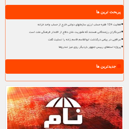
پربحث ترین ها
فعالیت 124 فقره حساب ارزی سازمانهای دولتی خارج از حساب واحد خزانه
خبرنگاران رزمندگانی هستند که مأموریت شان دفاع از اقتدار فرهنگی ملت است
عراقچی در پیامی درگذشت ابوالقاسم قاسم زاده را تسلیت گفت
پروژه استعفای رییس جمهور باردیگر روی میز تندروها
جدیدترین ها