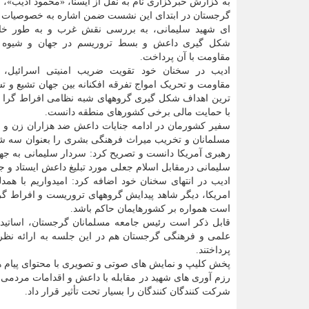
به گزارش خبرگزاری نام به نقل از ایسنا، «محمود ادیب»، س
گرجستان در ابتدای این نشست ضمن اشاره به خصوصیات 
ای شهید سلیمانی، به بررسی نقش غرب و به طور خاص
شکل گیری داعش و بسط تروریسم در جهان و شیوه م
مقاومت با آن پرداخت.
ادیب در سخنان خود تقویت ضریب امنیتی اسرائیل، 
مقاومت و تحریک امواج تفرقه افکنانه بین جهان تشیع و تس
ترین اهداف شکل گیری گروههای شبه نظامی افراط گرا
با حمایت مالی برخی کشورهای منطقه دانست.
سفیر کشورمان در ادامه جنایات داعش ضد هزاران زن و د
مسلمانان و تخریب میراث فرهنگی بشری را بعنوان سه شا
رهبری آمریکا دانست و تصریح کرد: سردار سلیمانی به جها
سلیمانی درمقابل اسلام جعلی مورد تبلیغ داعش ایستاد و ج
ادیب در انتهای سخنان خود اضافه کرد: امیدواریم با هم
امریکا، دیگر شاهد پیدایش گروههای تروریست و افراط گر
است همواره بر کشورهایمان حاکم باشد.
قابل ذکر است رئیس جامعه مسلمانان گرجستان، اساتید
علمی و فرهنگی گرجستان هم در این جلسه به ارائه نظر
پرداختند.
پخش کلیپ و نمایش های صوتی و تصویری با محتوای پیام 
رزم آوری های شهید در مقابله با داعش و اقدامات مردمی ش
شرکت کنندگان کنندگان را بسیار تحت تأثیر قرار داد.