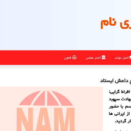
ی نام
اخبار دولت
اخبار مجلس
قانون
غ داعش ایستاد
 تروریسم و افراط گرایی:
الروز شهادت سپهبد
یسم با حضور
ز ایرانی ها
ر گردید.