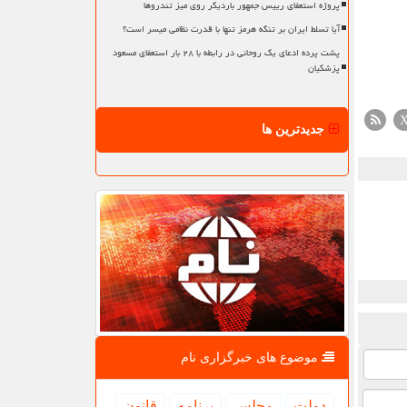
پروژه استعفای رییس جمهور باردیگر روی میز تندروها
آیا تسلط ایران بر تنگه هرمز تنها با قدرت نظامی میسر است؟
پشت پرده ادعای یک روحانی در رابطه با ۲۸ بار استعفای مسعود
پزشکیان
جدیدترین ها
موضوع های خبرگزاری نام
دولت
مجلس
برنامه
قانون