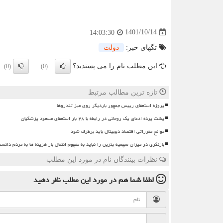
1401/10/14
14:03:30
تگهای خبر:
دولت
این مطلب نام را می پسندید؟
(0)
(0)
تازه ترین مطالب مرتبط
پروژه استعفای رییس جمهور باردیگر روی میز تندروها
پشت پرده ادعای یک روحانی در رابطه با ۲۸ بار استعفای مسعود پزشکیان
موانع مقرراتی اقتصاد دیجیتال باید برطرف شود
بازنگری در میزان سهمیه بنزین را نباید به مفهوم انتقال بار هزینه ها به مردم دانس
نظرات بینندگان نام در مورد این مطلب
لطفا شما هم
در مورد این مطلب
نظر دهید