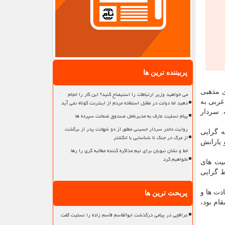
پربیننده ترین ها
ی مذهبی
می خواهید وزیر ارتباطات را استیضاح کنید؟ این کار را انجام
دهید اما دولت در مقابل استفاده مردم از اینترنت کوتاه نمی آید
غربی به
. سردار
پیام تسلیت عارف به مدیرعامل صندوق ضمانت سپرده ها
روایت دختر سردار حسینی مطلق از دو شهادت پدر از برگشت
ه گرایی
از مرگ در جنگ تا شناسایی با انگشتر
 یارانش
خط و نشان نبویان برای تیم مذاکره کننده مطالبه گری را رها
نخواهیم کرد
یت های
ط گرایی
دت ها و
پربحث ترین ها
ام بود،
عراقچی در پیامی درگذشت ابوالقاسم قاسم زاده را تسلیت گفت