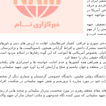
فیر ایران در
فردی و حرفه
 آمریکا در
واجهه جبهه
تضعیف جبهه
نن را از مهم
 بدست غرب و
ختر سوری و عراقی، کشتار غیرنظامیان، اهانت به ارزش های دینی و باورها
خصه مشترک داعش و افراط گرایانی همچون ناسیونالیست ها و نژادپرستان 
نیان، بخصوص آمریکایی ها آموخت که این گونه رفتارها در اسلام مردود است
ایگاه حقیقی زنان را حفظ کرد.
دلی و همراهی همه کشورها و عدم اجابت خواسته ها و استراتژی های یکجانب
ا در منطقه و جهان نباشیم و صلح و آرامش که ره آورد خون شهید سلیمانی و
 دانشگاه دولتی تفلیس، دانشگاه خصوصی گرجستان و شماری دیگر از شخص
ات خود در مورد مبارزه با تروریسم و نقش شهید سلیمانی در شکست افرا
های مقام معظم رهبری در مورد شخصیت سردار سلیمانی و صحنه هایی از رشا
هید سلیمانی که تببین کننده نگاه چندوجهی و مکتب انسان ساز آن شهید والامق