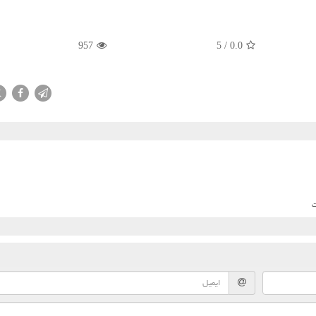
957
5
/
0.0
X
ت