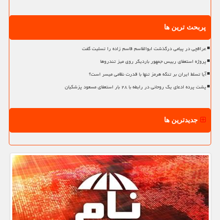
پربحث ترین ها
عراقچی در پیامی درگذشت ابوالقاسم قاسم زاده را تسلیت گفت
پروژه استعفای رییس جمهور باردیگر روی میز تندروها
آیا تسلط ایران بر تنگه هرمز تنها با قدرت نظامی میسر است؟
پشت پرده ادعای یک روحانی در رابطه با ۲۸ بار استعفای مسعود پزشکیان
جدیدترین ها