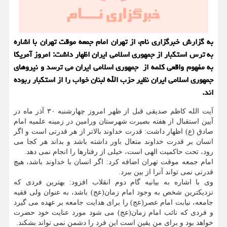
به گزارش خبرگزاری نام، از تهران امام جمعه موقت تهران با اشاره
به ترس استکبار از جمهوری اسلامی ایران اظهار داشت: امروز آمریکا
به مفهوم واقعی کلمه از جمهوری اسلامی ایران می ترسد و نیروهای
جمهوری اسلامی ایران نظیر حزب الله لبنان خواب را از استکبار ربوده
اند.
آیت الله کاظم صدیقی قبل از ظهر امروز چهارشنبه ۳۰ آذر ماه در
آیین استقبال از هفته بصیرت شهرستان ورامین در زمینه علمیه امام
صادق (ع) اظهار داشت: قدرت خداوند بالاتر از هر قدرتی است و اگر
انسان بر قدرت خداوند متعال باور داشته باشد و بداند هر کجا می
رود، تحت حاکمیت الهی است، خیلی از رفتارها را انجام نمی دهد.
امام جمعه موقت تهران اضافه کرد: اگر انسان با خداوند باشد، هیچ
قدرتی نمی تواند آنرا از بین ببرد.
وی با اشاره به بیانیه گام دوم انقلاب افزود: بهترین فردی که
نزدیکترین شخص به وجود امام زمان(عج) باشد، به عنوان ولی فقیه
جامعه، نیابت امام عصر(عج) را برای هدایت جامعه بر عهده می گیرد
و فردی که نائب امام زمان(عج) می شود مورد عنایت خود حضرت
خواهد بود و برای من یقین است این فرد را دشمن نمی تواند بشکند.