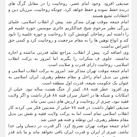
صدیقی افزود: وجود امام عصر، روحانیت را در مقابل گرگ های
درنده حفظ نموده و حفظ خواهد کرد، چونکه روحانیت، مرزبان دین و
اعتقادات تشیع هستند.
امام جمعه موقت تهران متذکر شد: پیش از انقلاب اسلامی، علمای
بزرگی نظیر مرحوم شیخ عبدالکریم حائری موسس حوزه علمیه قم
را داشته ایم. رضاخان کوشش کرد تا روحانیت و حوزه علمیه را نابود
کند و انواع توهین ها را به مقام مرجعیت و روحانیت کرد و کسی حق
اعتراض نداشت.
وی اضافه کرد: پیش از انقلاب، مراجع تقلید قدرتی نداشته و اجازه
نداشتند، جلوی ف منکرات را بگیرند اما امروز به برکت انقلاب
اسلامی، روحانیت دارای قدرت و صلابت است.
امام جمعه موقت تهران متذکر شد: امروز به برکت انقلاب اسلامی و
نقش بی بدیل امام راحل و مقام معظم رهبری، ایران اسلامی به
عنوان یک حکومت شیعه، قدرت اول منطقه است.
وی افزود: خطر فتنه ۸۸، کمتر از جنگ هشت ساله نبود. خیلی از
امکانات و شبکه ها در اختیار سران فتنه ۸۸ قرار داشت و اگر ولایت
فقیه نبود، چیزی از روحانیت و ارزش های دینی نمی ماند.
صدیقی اظهار داشت: در فتنه ۷۸ خیلی از متدینین فکر می کردند کار
انقلاب اسلامی تمام است اما به برکت ولایت فقیه و نقش بی بدیل
مقام معظم رهبری، این توطئه و فتنه هم خنثی شد.
امام جمعه موقت تهران تصریح کرد: اگر قدرت در دستان ولی خدا
نباشد، چیزی از ایران و قدرت ایران باقی نخواهد ماند و ما باید قدر