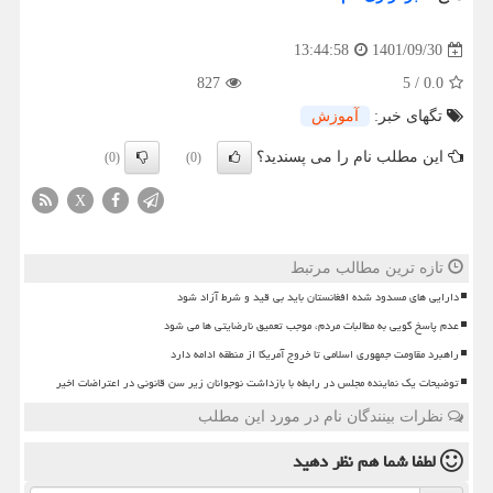
1401/09/30
13:44:58
827
5
/
0.0
تگهای خبر:
آموزش
این مطلب نام را می پسندید؟
(0)
(0)
X
تازه ترین مطالب مرتبط
دارایی های مسدود شده افغانستان باید بی قید و شرط آزاد شود
عدم پاسخ گویی به مطالبات مردم، موجب تعمیق نارضایتی ها می شود
راهبرد مقاومت جمهوری اسلامی تا خروج آمریکا از منطقه ادامه دارد
توضیحات یک نماینده مجلس در رابطه با بازداشت نوجوانان زیر سن قانونی در اعتراضات اخیر
نظرات بینندگان نام در مورد این مطلب
لطفا شما هم
نظر دهید