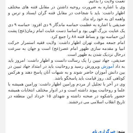
نعمت ولایت را بدانیم.
وی با اشاره به ضرورت روحیه داشتن در مقابل فتنه های مختلف
اظهار داشت: باید با شجاعت در مقابل فتنه گران ایستاد و ترس و
واهمه ای به خود راه نداد.
صدیقی با اشاره به عظمت حماسه ماندگار ۹ دی افزود: حماسه ۹ دی
یک عنایت بزرگ الهی بود و اساسا دست عنایت امام زمان(عج) پشت
این حماسه بود و بساط فتنه ۸۸ را جمع کرد.
امام جمعه موقت تهران اظهار داشت: ولایت فقیه استمرار حرکت
انبیا و مقدمه سازی ظهور امام عصر(عج) است و جهان به سرعت
درحال نزدیک شدن به ظهور است.
صدیقی، جهاد تبیین را یک رسالت دانست و اظهار داشت: امروز باید
به داد
آموزش
وپرورش رسید و روحانیت باید در امتداد جهاد تبیین در
بین دانش آموزان حاضر شوند و به شبهات آنان پاسخ دهند و هرکس
کوتاهی کند، روز قیامت باید پاسخگو باشد.
وی در آخر با تجلیل از مردم ورامین اظهار داشت: ورامین همیشه با
علما و روحانیت پیوند داشته است و در ادوار مختلف انتخابات همیشه
حضور باشکوه در صحنه داشته و شهدای ۱۵ خرداد این منطقه در
تاریخ انقلاب اسلامی می درخشند.
منبع:
خبرگزاری نام