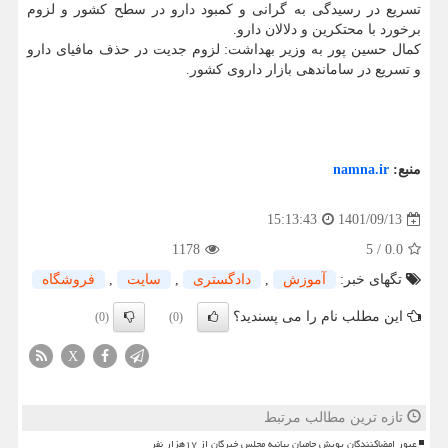
تسریع در رسیدگی به گرانی و کمبود دارو در سطح کشور و لزوم
برخورد با محتکرین و دلالان دارو.
کمال حسین پور به وزیر بهداشت: لزوم جدیت در حذف مافیای دارو
و تسریع در ساماندهی بازار داروی کشور.
منبع:
namna.ir
1401/09/13
15:13:43
1178
5
/
0.0
تگهای خبر:
آموزش
,
دادگستری
,
سایت
,
فروشگاه
این مطلب نام را می پسندید؟
(0)
(0)
X
تازه ترین مطالب مرتبط
عبور امضاکنندگان پویش حامیان بیانیه مجلس خبرگان از ۱۷هزار نفر