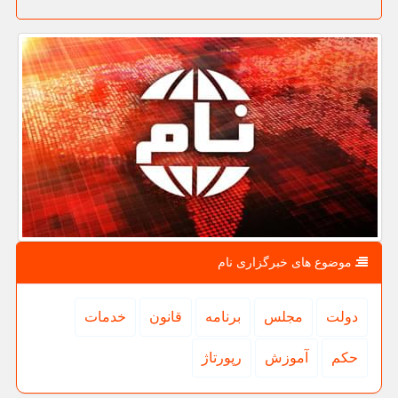
موضوع های خبرگزاری نام
دولت
مجلس
برنامه
قانون
خدمات
حكم
آموزش
رپورتاژ