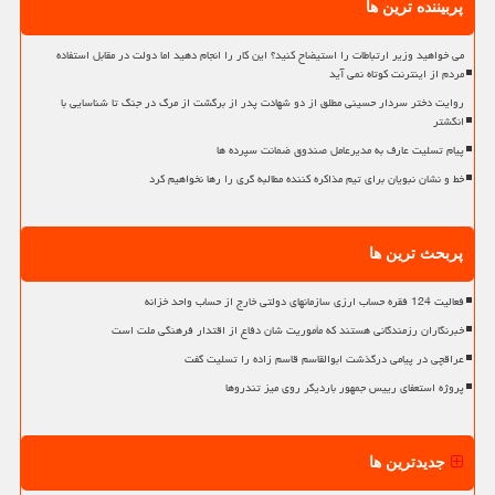
پربیننده ترین ها
می خواهید وزیر ارتباطات را استیضاح کنید؟ این کار را انجام دهید اما دولت در مقابل استفاده
مردم از اینترنت کوتاه نمی آید
روایت دختر سردار حسینی مطلق از دو شهادت پدر از برگشت از مرگ در جنگ تا شناسایی با
انگشتر
پیام تسلیت عارف به مدیرعامل صندوق ضمانت سپرده ها
خط و نشان نبویان برای تیم مذاکره کننده مطالبه گری را رها نخواهیم کرد
پربحث ترین ها
فعالیت 124 فقره حساب ارزی سازمانهای دولتی خارج از حساب واحد خزانه
خبرنگاران رزمندگانی هستند که مأموریت شان دفاع از اقتدار فرهنگی ملت است
عراقچی در پیامی درگذشت ابوالقاسم قاسم زاده را تسلیت گفت
پروژه استعفای رییس جمهور باردیگر روی میز تندروها
جدیدترین ها