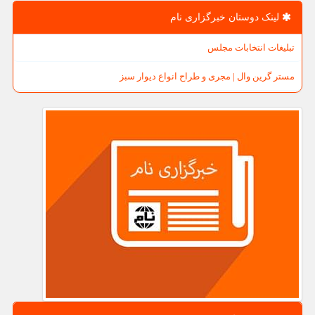
لینک دوستان خبرگزاری نام
تبلیغات انتخابات مجلس
مستر گرین وال | مجری و طراح انواع دیوار سبز