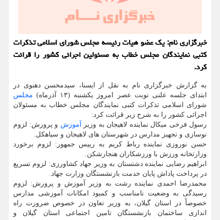
خبرگزاری نام: یک عضو هیات رئیسه مجلس شورای اسلامی تذکرات
کتبی نمایندگان مجلس خطاب به مسئولین اجرائی کشور را قرائت
کرد.
به گزارش خبرگزاری نام به نقل از ایسنا، سیدمحسن دهنوی در
ابتدای جلسه علنی نوبت عصر امروز یکشنبه (۱۳ آذرماه)
مجلس
شورای اسلامی تذکرات کتبی نمایندگان مجلس خطاب به مسئولان
اجرائی کشور را به شرح زیر قرائت کرد:
رسول فرخی میکال نماینده لاهیجان به وزیر
آموزش
و پرورش: لزوم
نوسازی و تجهیز مدارس در شهرستان های لاهیجان و سیاهکل.
حسن نوروزی نماینده رباط کریم به رییس جمهور: لزوم برخورد
وزارتخانه ورزش با ورزشکاران هنجارشکن.
ابراهیم رضایی نماینده دشتستان به وزیر جهاد کشاورزی: لزوم تسریع
در پرداخت پاداش پایان خدمت بازنشستگان وزارت جهاد.
محمدرضا احمدی نماینده رشت به وزیر آموزش و پرورش: لزوم
رسیدگی به وضعیت نامناسب و کمبود امکانات آموزشی مدارس
خصوصاً در استان گیلان، به وزیر تعاون در خصوص ضرورت راه
اندازی ساختمان بازنشستگان تامین اجتماعی استان گیلان و