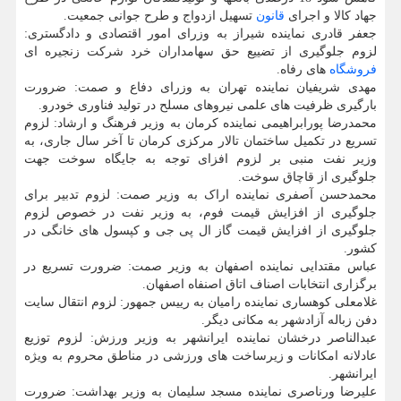
جهاد کالا و اجرای
قانون
تسهیل ازدواج و طرح جوانی جمعیت.
جعفر قادری نماینده شیراز به وزرای امور اقتصادی و دادگستری:
لزوم جلوگیری از تضییع حق سهامداران خرد شرکت زنجیره ای
فروشگاه
های رفاه.
مهدی شریفیان نماینده تهران به وزرای دفاع و صمت: ضرورت
بارگیری ظرفیت های علمی نیروهای مسلح در تولید فناوری خودرو.
محمدرضا پورابراهیمی نماینده کرمان به وزیر فرهنگ و ارشاد: لزوم
تسریع در تکمیل ساختمان تالار مرکزی کرمان تا آخر سال جاری، به
وزیر نفت منبی بر لزوم افزای توجه به جایگاه سوخت جهت
جلوگیری از قاچاق سوخت.
محمدحسن آصفری نماینده اراک به وزیر صمت: لزوم تدبیر برای
جلوگیری از افزایش قیمت فوم، به وزیر نفت در خصوص لزوم
جلوگیری از افزایش قیمت گاز ال پی جی و کپسول های خانگی در
کشور.
عباس مقتدایی نماینده اصفهان به وزیر صمت: ضرورت تسریع در
برگزاری انتخابات اصناف اتاق اصنفاه اصفهان.
غلامعلی کوهساری نماینده رامیان به رییس جمهور: لزوم انتقال سایت
دفن زباله آزادشهر به مکانی دیگر.
عبدالناصر درخشان نماینده ایرانشهر به وزیر ورزش: لزوم توزیع
عادلانه امکانات و زیرساخت های ورزشی در مناطق محروم به ویژه
ایرانشهر.
علیرضا ورناصری نماینده مسجد سلیمان به وزیر بهداشت: ضرورت