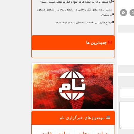
آیا تسلط ایران بر تنگه هرمز تنها با قدرت نظامی میسر است؟
پشت پرده ادعای یک روحانی در رابطه با ۲۸ بار استعفای مسعود
پزشکیان
موانع مقرراتی اقتصاد دیجیتال باید برطرف شود
جدیدترین ها
موضوع های خبرگزاری نام
دولت
مجلس
برنامه
قانون