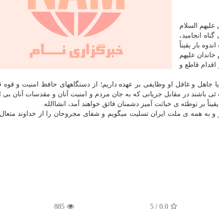
لیهم السلام
ناه انجامید،
دوه بار یقیناً
خاندان علیهم
اقدام قاطع و
جاهل و غافل او وظایفی بر عهده داریم؛ از دستگاههای حافظ امنیت و قوه قض
ه ئی باشند در مقابل جریانی که به جان مردم و امنیت آنان و مقدسات آنان بی ا
اً بر توطئه ی خباثت آمیز دشمنان فائق خواهند آمد، انشاالله.
راز و به همه ی ملت ایران تسلیت میگویم و شفای مجروحان را از خداوند متعا
885
5
/
0.0