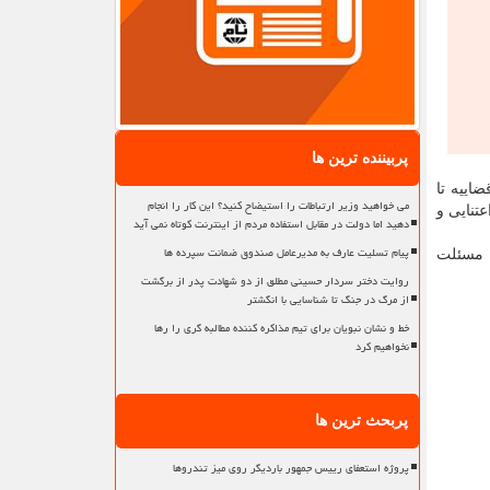
پربیننده ترین ها
اییه تا
می خواهید وزیر ارتباطات را استیضاح کنید؟ این کار را انجام
عتنایی و
دهید اما دولت در مقابل استفاده مردم از اینترنت کوتاه نمی آید
پیام تسلیت عارف به مدیرعامل صندوق ضمانت سپرده ها
ل مسئلت
روایت دختر سردار حسینی مطلق از دو شهادت پدر از برگشت
از مرگ در جنگ تا شناسایی با انگشتر
خط و نشان نبویان برای تیم مذاکره کننده مطالبه گری را رها
نخواهیم کرد
پربحث ترین ها
پروژه استعفای رییس جمهور باردیگر روی میز تندروها