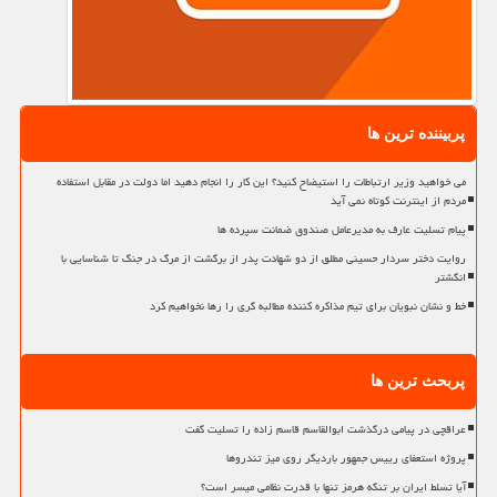
پربیننده ترین ها
می خواهید وزیر ارتباطات را استیضاح کنید؟ این کار را انجام دهید اما دولت در مقابل استفاده
مردم از اینترنت کوتاه نمی آید
پیام تسلیت عارف به مدیرعامل صندوق ضمانت سپرده ها
روایت دختر سردار حسینی مطلق از دو شهادت پدر از برگشت از مرگ در جنگ تا شناسایی با
انگشتر
خط و نشان نبویان برای تیم مذاکره کننده مطالبه گری را رها نخواهیم کرد
پربحث ترین ها
عراقچی در پیامی درگذشت ابوالقاسم قاسم زاده را تسلیت گفت
پروژه استعفای رییس جمهور باردیگر روی میز تندروها
آیا تسلط ایران بر تنگه هرمز تنها با قدرت نظامی میسر است؟