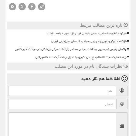
X
تازه ترین مطالب مرتبط
هرگونه خطای محاسباتی دشمن پاسخی فراتر از تصور خواهد داشت
بازگشت ناوگروه نیروی دریایی سپاه به آب های سرزمینی ایران
واکنش رئیس کمیسیون بهداشت مجلس به خبر بازداشت برخی پزشکان در حوادث اخیر کشور
پیام تسلیت حجت الاسلام حاج علی اکبری به دنبال رحلت آیت الله شاهچراغی
نظرات بینندگان نام در مورد این مطلب
لطفا شما هم
نظر دهید