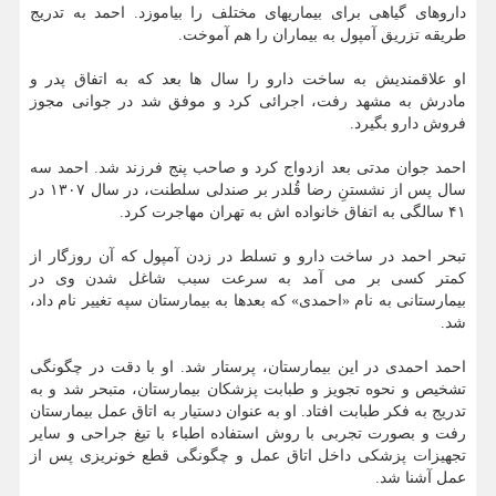
داروهای گیاهی برای بیماریهای مختلف را بیاموزد. احمد به تدریج
طریقه تزریق آمپول به بیماران را هم آموخت.
او علاقمندیش به ساخت دارو را سال ها بعد که به اتفاق پدر و
مادرش به مشهد رفت، اجرائی کرد و موفق شد در جوانی مجوز
فروش دارو بگیرد.
احمد جوان مدتی بعد ازدواج کرد و صاحب پنج فرزند شد. احمد سه
سال پس از نشستنِ رضا قُلدر بر صندلی سلطنت، در سال ۱۳۰۷ در
۴۱ سالگی به اتفاق خانواده اش به تهران مهاجرت کرد.
تبحر احمد در ساخت دارو و تسلط در زدن آمپول که آن روزگار از
کمتر کسی بر می آمد به سرعت سبب شاغل شدن وی در
بیمارستانی به نام «احمدی» که بعدها به بیمارستان سپه تغییر نام داد،
شد.
احمد احمدی در این بیمارستان، پرستار شد. او با دقت در چگونگی
تشخیص و نحوه تجویز و طبابت پزشکان بیمارستان، متبحر شد و به
تدریج به فکر طبابت افتاد. او به عنوان دستیار به اتاق عمل بیمارستان
رفت و بصورت تجربی با روش استفاده اطباء با تیغ جراحی و سایر
تجهیزات پزشکی داخل اتاق عمل و چگونگی قطع خونریزی پس از
عمل آشنا شد.