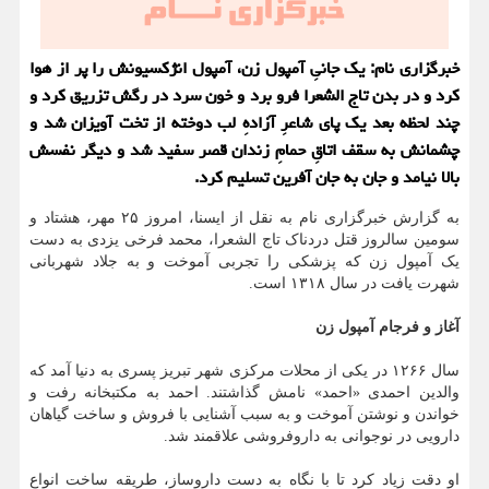
خبرگزاری نام: یک جانیِ آمپول زن، آمپول انژکسیونش را پر از هوا
کرد و در بدن تاج الشعرا فرو برد و خون سرد در رگش تزریق کرد و
چند لحظه بعد یک پای شاعرِ آزادهِ لب دوخته از تخت آویزان شد و
چشمانش به سقف اتاقِ حمامِ زندان قصر سفید شد و دیگر نفسش
بالا نیامد و جان به جان آفرین تسلیم کرد.
به گزارش خبرگزاری نام به نقل از ایسنا، امروز ۲۵ مهر، هشتاد و
سومین سالروز قتل دردناک تاج الشعرا، محمد فرخی یزدی به دست
یک آمپول زن که پزشکی را تجربی آموخت و به جلاد شهربانی
شهرت یافت در سال ۱۳۱۸ است.
آغاز و فرجام آمپول زن
سال ۱۲۶۶ در یکی از محلات مرکزی شهر تبریز پسری به دنیا آمد که
والدین احمدی «احمد» نامش گذاشتند. احمد به مکتبخانه رفت و
خواندن و نوشتن آموخت و به سبب آشنایی با فروش و ساخت گیاهان
دارویی در نوجوانی به داروفروشی علاقمند شد.
او دقت زیاد کرد تا با نگاه به دست داروساز، طریقه ساخت انواع