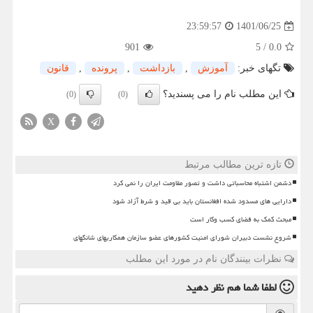
1401/06/25
23:59:57
901
5
/
0.0
تگهای خبر:
آموزش
,
بازداشت
,
پرونده
,
قانون
این مطلب نام را می پسندید؟
(0)
(0)
X
تازه ترین مطالب مرتبط
دشمن اشتباه محاسباتی داشت و تصور مقاومت ایران را نمی کرد
دارایی های مسدود شده افغانستان باید بی قید و شرط آزاد شود
مبحث کمک به فضای کسب وکار است
شروع نشست دبیران شورای امنیت کشورهای عضو سازمان همکاریهای شانگهای
نظرات بینندگان نام در مورد این مطلب
لطفا شما هم
نظر دهید