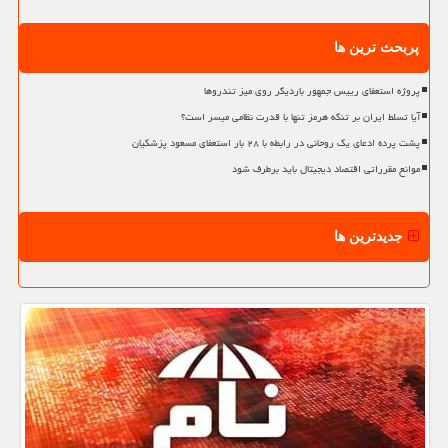
پربحث ترین ها
پروژه استعفای رییس جمهور باردیگر روی میز تندروها
آیا تسلط ایران بر تنگه هرمز تنها با قدرت نظامی میسر است؟
پشت پرده ادعای یک روحانی در رابطه با ۲۸ بار استعفای مسعود پزشکیان
موانع مقرراتی اقتصاد دیجیتال باید برطرف شود
جدیدترین ها