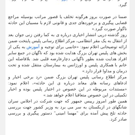
گیرد.
‎ضمنا در صورت بروز هرگونه تخلف یا قصور مراتب بوسیله مراجع
قضایی پیگیری و برخوردهای جدی و قانونی لازم با مسببان این حادثه
ناگوار صورت گیرد.»
روز گذشته درپی انتشار اخباری درباره ی به کما رفتن زنی جوان بعد
از انتقال به یک مقر انتظامی، مرکز اطلاع رسانی پلیس پایتخت ضمن
ارائه توضیحاتی اعلام نمود: «خانمی برای توجیه و
آموزش
به یکی از
بخش های پلیس تهران بزرگ هدایت شده بود که ناگهان در جمع سایر
افراد هدایت شده بطور ناگهانی دچارعارضه قلبی شد. بلافاصله این
خانم با همکاری پلیس و اورژانس به بیمارستان منتقل شده و تحت
درمان و مداوا قرار دارد.»
مرکز اطلاع رسانی پلیس تهران بزرگ ضمن «رد برخی اخبار و
ادعاهای رسانه های معاند درباره ی این حادثه»، اعلام نمود:
«مستندات مربوطه در این خصوص در اختیار پلیس بوده و اخبار
تکمیلی در این خصوص متعاقبا اعلام خواهد شد.»
همین طور امروز رییس جمهور که جهت شرکت در اجلاس سران
شانگهای در ازبکستان به سر می برد به وزیر کشور جهت بررسی
حادثه تلخ پیش آمده برای "مهسا امینی" دستور پیگیری و بررسی
صادر کرد.