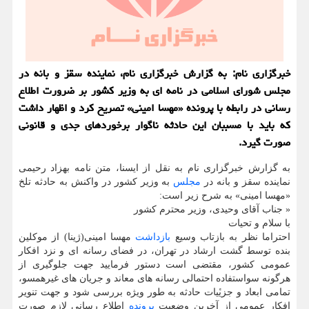
خبرگزاری نام: به گزارش خبرگزاری نام، نماینده سقز و بانه در
مجلس شورای اسلامی در نامه ای به وزیر کشور بر ضرورت اطلاع
رسانی در رابطه با پرونده «مهسا امینی» تصریح کرد و اظهار داشت
که باید با مسببان این حادثه ناگوار برخوردهای جدی و قانونی
صورت گیرد.
به گزارش خبرگزاری نام به نقل از ایسنا، متن نامه بهزاد رحیمی
نماینده سقز و بانه در
مجلس
به وزیر کشور در واکنش به حادثه تلخ
«مهسا امینی» به شرح زیر است:
« جناب آقای وحیدی، وزیر محترم کشور
با سلام و تحیات
بازداشت
مهسا امینی(ژینا) از موکلین
بنده توسط گشت ارشاد در تهران، در فضای رسانه ای و نزد افکار
عمومی کشور، مقتضی است دستور فرمایید جهت جلوگیری از
هرگونه سواستفاده احتمالی رسانه های معاند و جریان های غیرهمسو،
تمامی ابعاد و جزیٔیات حادثه به طور ویژه بررسی شود و جهت تنویر
افکار عمومی از آخرین وضعیت
پرونده
اطلاع رسانی لازم صورت