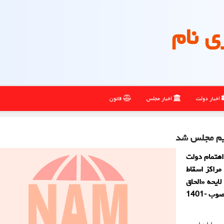
ی نام
اخبار دولت
اخبار مجلس
قانون
دیم مجلس شد
اهتمام دولت
مراکز اسقاط
ایحه «الحاق
یک تبصره به ماده (10) قانون ساماندهی صنعت خودرو- مصوب -1401