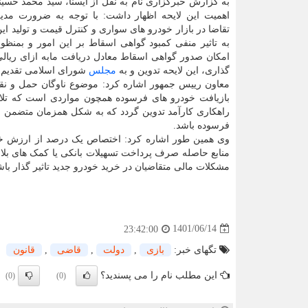
به گزارش خبرگزاری نام به نقل از ایسنا، سید محمد حسینی
اهمیت این لایحه اظهار داشت: با توجه به ضرورت مد
تقاضا در بازار خودرو های سواری و کنترل قیمت و تولید این 
به تاثیر منفی کمبود گواهی اسقاط بر این امور و بمنظ
امکان صدور گواهی اسقاط معادل دریافت مابه ازای ریال
گذاری، این لایحه تدوین و به
مجلس
شورای اسلامی تقدیم 
معاون رییس جمهور اشاره کرد: موضوع ناوگان حمل و نق
بازیافت خودرو های فرسوده همچون مواردی است که تل
راهکاری کارآمد تدوین گردد که به شکل همزمان متضمن م
فرسوده باشد.
وی همین طور اشاره کرد: اختصاص یک درصد از ارزش خود
منابع حاصله صرف پرداخت تسهیلات بانکی یا کمک های بل
مشکلات مالی متقاضیان در خرید خودرو جدید تاثیر گذار باش
1401/06/14
23:42:00
تگهای خبر:
بازی
,
دولت
,
قاضی
,
قانون
این مطلب نام را می پسندید؟
(0)
(0)