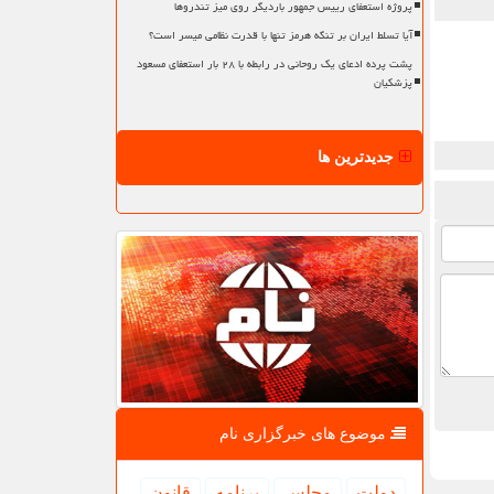
پروژه استعفای رییس جمهور باردیگر روی میز تندروها
آیا تسلط ایران بر تنگه هرمز تنها با قدرت نظامی میسر است؟
پشت پرده ادعای یک روحانی در رابطه با ۲۸ بار استعفای مسعود
پزشکیان
جدیدترین ها
موضوع های خبرگزاری نام
دولت
مجلس
برنامه
قانون