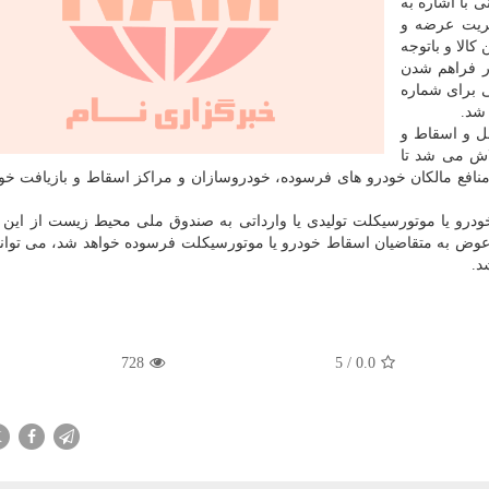
 با اشاره به
یریت عرضه و
کالا و باتوجه
ور فراهم شدن
ی برای شماره
شد.
ل و اسقاط و
اش می شد تا
نافع مالکان خودرو های فرسوده، خودروسازان و مراکز اسقاط و بازیافت خو
رو یا موتورسیکلت تولیدی یا وارداتی به صندوق ملی محیط زیست از این
اعوض به متقاضیان اسقاط خودرو یا موتورسیکلت فرسوده خواهد شد، می توان
د.
728
5
/
0.0
X