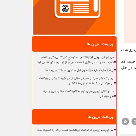
پربیننده ترین ها
درو های
می خواهید وزیر ارتباطات را استیضاح کنید؟ این کار را انجام
دهید اما دولت در مقابل استفاده مردم از اینترنت کوتاه نمی آید
 حیث که
د در حل
پیام تسلیت عارف به مدیرعامل صندوق ضمانت سپرده ها
روایت دختر سردار حسینی مطلق از دو شهادت پدر از برگشت
از مرگ در جنگ تا شناسایی با انگشتر
خط و نشان نبویان برای تیم مذاکره کننده مطالبه گری را رها
نخواهیم کرد
پربحث ترین ها
عراقچی در پیامی درگذشت ابوالقاسم قاسم زاده را تسلیت گفت