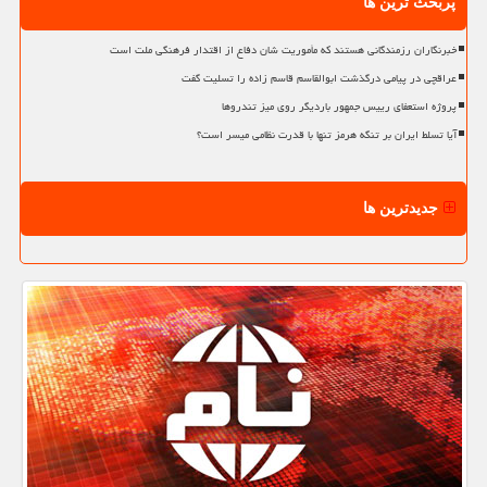
پربحث ترین ها
خبرنگاران رزمندگانی هستند که مأموریت شان دفاع از اقتدار فرهنگی ملت است
عراقچی در پیامی درگذشت ابوالقاسم قاسم زاده را تسلیت گفت
پروژه استعفای رییس جمهور باردیگر روی میز تندروها
آیا تسلط ایران بر تنگه هرمز تنها با قدرت نظامی میسر است؟
جدیدترین ها