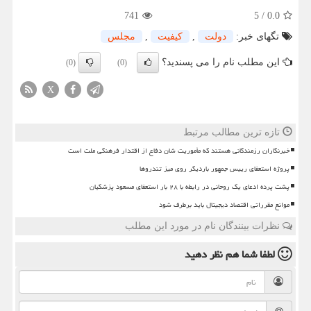
741
5
/
0.0
تگهای خبر:
دولت
,
كیفیت
,
مجلس
این مطلب نام را می پسندید؟
(0)
(0)
X
تازه ترین مطالب مرتبط
خبرنگاران رزمندگانی هستند که مأموریت شان دفاع از اقتدار فرهنگی ملت است
پروژه استعفای رییس جمهور باردیگر روی میز تندروها
پشت پرده ادعای یک روحانی در رابطه با ۲۸ بار استعفای مسعود پزشکیان
موانع مقرراتی اقتصاد دیجیتال باید برطرف شود
نظرات بینندگان نام در مورد این مطلب
لطفا شما هم
نظر دهید