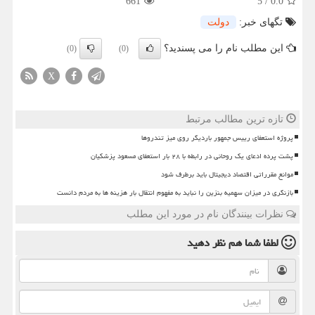
661
5
/
0.0
تگهای خبر:
دولت
این مطلب نام را می پسندید؟
(0)
(0)
X
تازه ترین مطالب مرتبط
پروژه استعفای رییس جمهور باردیگر روی میز تندروها
پشت پرده ادعای یک روحانی در رابطه با ۲۸ بار استعفای مسعود پزشکیان
موانع مقرراتی اقتصاد دیجیتال باید برطرف شود
بازنگری در میزان سهمیه بنزین را نباید به مفهوم انتقال بار هزینه ها به مردم دانست
نظرات بینندگان نام در مورد این مطلب
لطفا شما هم
نظر دهید