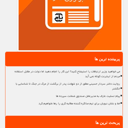
پربیننده ترین ها
می خواهید وزیر ارتباطات را استیضاح کنید؟ این کار را انجام دهید اما دولت در مقابل استفاده
مردم از اینترنت کوتاه نمی آید
روایت دختر سردار حسینی مطلق از دو شهادت پدر از برگشت از مرگ در جنگ تا شناسایی با
انگشتر
پیام تسلیت عارف به مدیرعامل صندوق ضمانت سپرده ها
خط و نشان نبویان برای تیم مذاکره کننده مطالبه گری را رها نخواهیم کرد
پربحث ترین ها