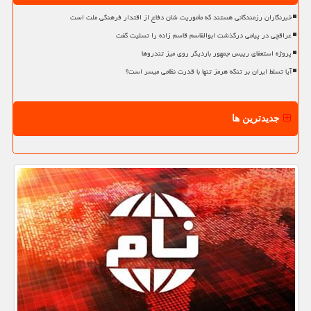
خبرنگاران رزمندگانی هستند که مأموریت شان دفاع از اقتدار فرهنگی ملت است
عراقچی در پیامی درگذشت ابوالقاسم قاسم زاده را تسلیت گفت
پروژه استعفای رییس جمهور باردیگر روی میز تندروها
آیا تسلط ایران بر تنگه هرمز تنها با قدرت نظامی میسر است؟
جدیدترین ها