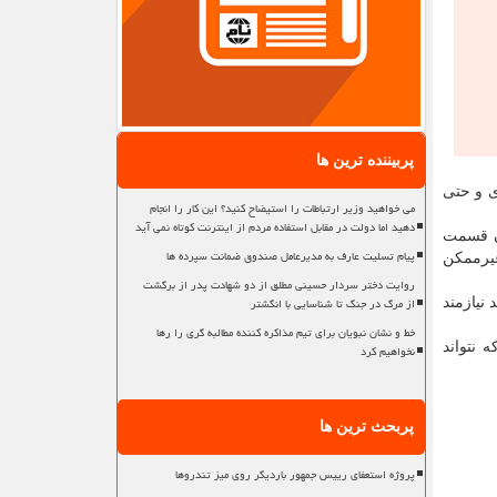
پربیننده ترین ها
ی و حتی
می خواهید وزیر ارتباطات را استیضاح کنید؟ این کار را انجام
دهید اما دولت در مقابل استفاده مردم از اینترنت کوتاه نمی آید
ان قسمت
پیام تسلیت عارف به مدیرعامل صندوق ضمانت سپرده ها
غیرممکن
روایت دختر سردار حسینی مطلق از دو شهادت پدر از برگشت
از مرگ در جنگ تا شناسایی با انگشتر
 نیازمند
خط و نشان نبویان برای تیم مذاکره کننده مطالبه گری را رها
 نتواند
نخواهیم کرد
پربحث ترین ها
پروژه استعفای رییس جمهور باردیگر روی میز تندروها