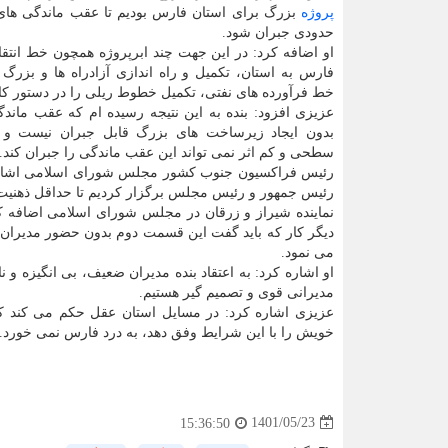
پروژه
بزرگ برای استان فارس بودیم تا عقب ماندگی های 
حدودی جبران شود.
او اضافه کرد: در این جهت چند ابرپروژه همچون خط انتقا
فارس به استان، تکمیل و راه اندازی آزادراه ها و بزرگ را
خط فرآورده های نفتی، تکمیل خطوط ریلی را در دستور کار 
عزیزی افزود: بنده به این نتیجه رسیده ام که عقب مان
بدون ایجاد زیرساخت های بزرگ قابل جبران نیست و ا
سطحی و کم اثر نمی تواند این عقب ماندگی را جبران کند.
رئیس فراکسیون جنوب کشور مجلس شورای اسلامی اشاره کر
رئیس جمهور و رئیس مجلس برگزار کردیم تا حداقل ذهنیت آ
نماینده شیراز و زرقان در مجلس شورای اسلامی اضافه ک
دیگر کار که باید گفت این قسمت دوم بدون حضور مدیران ک
می نمود.
او اشاره کرد: به اعتقاد بنده مدیران ضعیف، بی انگیزه و ن
مدیرانی قوی و تصمیم گیر هستیم.
عزیزی اشاره کرد: در مسایل استان عقل حکم می کند که 
خویش را با این شرایط وفق دهد، به درد فارس نمی خورد.
1401/05/23
15:36:50