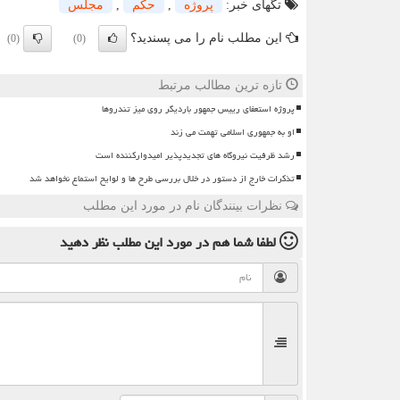
تگهای خبر:
پروژه
,
حكم
,
مجلس
این مطلب نام را می پسندید؟
(0)
(0)
تازه ترین مطالب مرتبط
پروژه استعفای رییس جمهور باردیگر روی میز تندروها
او به جمهوری اسلامی تهمت می زند
رشد ظرفیت نیروگاه های تجدیدپذیر امیدوارکننده است
تذکرات خارج از دستور در خلال بررسی طرح ها و لوایح استماع نخواهد شد
نظرات بینندگان نام در مورد این مطلب
لطفا شما هم
در مورد این مطلب
نظر دهید