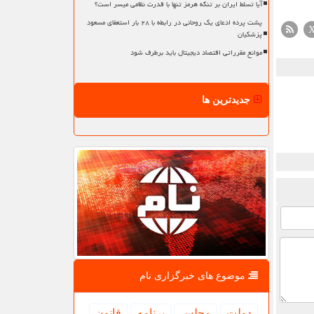
آیا تسلط ایران بر تنگه هرمز تنها با قدرت نظامی میسر است؟
پشت پرده ادعای یک روحانی در رابطه با ۲۸ بار استعفای مسعود
پزشکیان
موانع مقرراتی اقتصاد دیجیتال باید برطرف شود
جدیدترین ها
موضوع های خبرگزاری نام
دولت
مجلس
برنامه
قانون