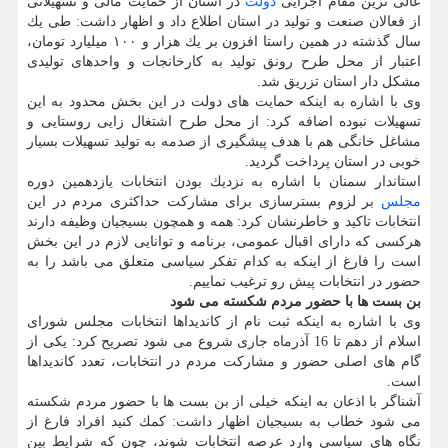
عالی ترین مقام اجرایی
دولت
در استان از حمایت مالی و تسهیلاتی
از فعالان صنعت و تولید در استان اطلاع داد و اظهار داشت: طی یك
سال گذشته در همین راستا افزون بر یك هزار و ۱۰۰ میلیارد تومان،
اعتبار از محل طرح رونق تولید به كارخانجات و واحدهای تولیدی
مشكل دار استان تزریق شد.
وی با اشاره به اینكه حمایت های دولت در این بخش محدود به این
تسهیلات نبوده اضافه كرد: از محل طرح اشتغال زایی روستایی و
مشاغل خانگی هم با هدف پیشگیری از صدمه به تولید تسهیلات بسیار
خوبی در استان پرداخت گردید.
استاندار سمنان با اشاره به نزدیك بودن انتخابات یازدهمین دوره
مجلس
بر لزوم بسترسازی برای مشاركت حداكثری مردم در این
انتخابات تاكید و خاطرنشان كرد: همه و همچون بسیجیان وظیفه دارند
هركسی كه دارای اقبال عمومی، برنامه و توانایی لازم در این بخش
است را فارغ از اینكه به كدام تفكر سیاسی متعلق می باشد را به
حضور در انتخابات پیش رو ترغیب نماییم.
بن بست ها با حضور مردم شكسته می شود
وی با اشاره به اینكه ثبت نام از كاندیداها انتخابات مجلس شورای
اسلام از دهم تا 16 آذرماه جاری شروع می شود تصریح كرد: یكی از
گام های اصلی حضور و مشاركت مردم در انتخابات، تعدد كاندیداها
است.
آشناگر با اذعان به اینكه خیلی از بن بست ها با حضور مردم شكسته
می شود خطاب به بسیجیان اظهار داشت: كمك كنید افراد فارغ از
نگاه های سیاسی وارد عرصه انتخابات شوند، چون كه شرایط بین