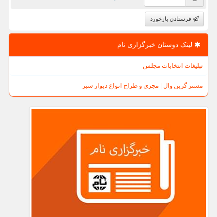
فرستادن بازخورد
لینک دوستان خبرگزاری نام
تبلیغات انتخابات مجلس
مستر گرین وال | مجری و طراح انواع دیوار سبز