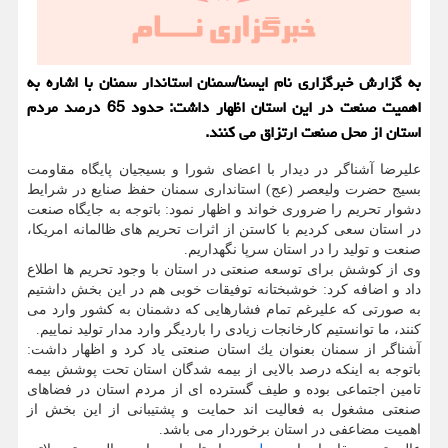
به گزارش خبرگزاری نام ایسنا/سمنان استاندار سمنان با اشاره به
اهمیت صنعت در این استان اظهار داشت: حدود 65 درصد مردم
استان از محل صنعت ارتزاق می كنند.
علیرضا آشناگر در دیدار با اعضای شورا و بسیجیان پایگاه مقاومت
بسیج حضرت ولیعصر (عج) استانداری سمنان حفظ صنایع در شرایط
دشوار تحریم را ضروری خواند و اظهار نمود: باتوجه به جایگاه صنعت
در استان سعی كردیم با كاستن از اثرات تحریم های ظالمانه امریكا،
صنعت و تولید را در استان سرپا نگهداریم.
وی از كوشش برای توسعه صنعتی در استان با وجود تحریم ها اطلاع
داد و اضافه كرد: خوشبختانه توفیقات خوبی هم در این بخش داشتیم
به صورتی كه علیرغم تمام فشارهایی كه دشمنان به كشور وارد می
كنند، ما توانستیم كارخانجات زیادی را باردیگر وارد مدار تولید نماییم.
آشناگر از سمنان بعنوان یك استان صنعتی یاد كرد و اظهار داشت:
باتوجه به اینكه درصد بالایی از بیمه شدگان استان تحت پوشش بیمه
تامین اجتماعی بوده و طیف گسترده ای از مردم استان در فضاهای
صنعتی مشغول به فعالیت اند حمایت و پشتیبانی از این بخش از
اهمیت مضاعفی در استان برخوردار می باشد.