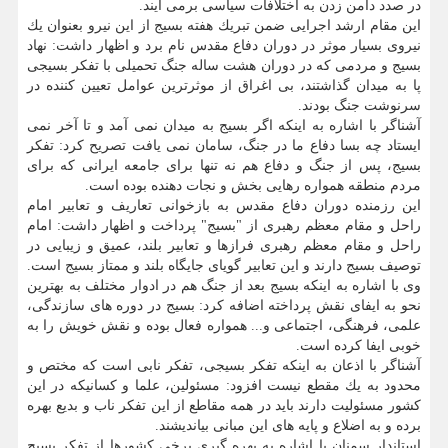
در صدد دامن زدن به اختلافات سیاسی برمی آیند.
این مقام ارشد اجرایی ضمن تبریك هفته بسیج از این نیرو بعنوان یك
نیروی بسیار موثر در دوران دفاع مقدس نام برد و اظهار داشت: نهاد
بسیج و مردمی كه در دوران هشت ساله جنگ تحمیلی با تفكر بسیجی
پا به میدان گذاشتند، بی اغراق از موثرترین عوامل تعیین كننده در
سرنوشت جنگ بودند.
آشناگر با اشاره به اینكه اگر بسیج به میدان نمی آمد و تا آخر نمی
ایستاد چه بسا دفاع ما در جنگ، سامان نمی یافت تصریح كرد: تفكر
بسیج، پس از جنگ و دفاع هم نه تنها برای جامعه ایرانی كه برای
مردم منطقه همواره رهایی بخش و نجات دهنده بوده است.
این رزمنده دوران دفاع مقدس به بازخوانی تعاریف و تعابیر امام
راحل و مقام معظم رهبری از "بسیج" پرداخت و اظهار داشت: امام
راحل و مقام معظم رهبری فرازها و تعابیر بلند، عمیق و زیبایی در
توصیف بسیج دارند و این تعابیر گویای جایگاه بلند و ممتاز بسیج است.
وی با اشاره به اینكه بسیج بعد از جنگ هم در ادوار مختلف به بهترین
نحو به ایفای نقش پرداخته اضافه كرد: بسیج در دوره های سازندگی،
علمی، فرهنگی، اجتماعی و... همواره فعال بوده و نقش خویش را به
خوبی ایفا كرده است.
آشناگر با اذعان به اینكه تفكر بسیجی، تفكر نابی است كه مختص و
محدود به یك مقطع نیست افزود: مسئولین، علما و كسانیكه در این
كشور مسئولیت دارند باید در همه مقاطع از این تفكر ناب و بدیع بهره
برده و به اضلاع و پایه های این مبانی بیاندیشند.
استاندار سمنان با اشاره به بهره گیری برخی كشورها از تفكر بسیج