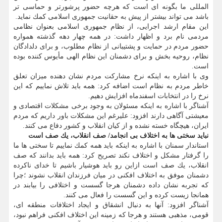
المللی ما بگونه ای است كه هرچه حضور پرشورتر و حماسی تر
باشد می تواند بیشتر از پیش به حقانیت جمهوری اسلامی كمك نماید.
این مقام ارشد اجرایی، از نظام جمهوری اسلامی بعنوان نظامی
مردمی نام برد و اظهار داشت: در همه چهار دهه گذشته همواره
حضور مردم در حمایت و پشتیبانی از نظام مطلوب، و برای دلدادگان
نظام، روحیه بخش و برای دشمنان این نظام الهی مأیوس كننده بوده
است.
وی با اشاره به اینكه نرخ مشاركت مردم نشان دهنده میزان تعلق
خاطر مردم به نظام است اضافه كرد: همه باید تلاش نماییم كه این
نرخ را در انتخابات اسفندماه افزایش دهیم.
آشناگر با اشاره به اینكه مسئولان به وجود برخی مشكلات اقتصادی و
معیشتی آگاهی دارند افزود: علیرغم این مشكلات باور داریم كه مردم
ایران، هیچگاه خسته نشده و از كیان انقلاب و كشور دفاع می كنند.
نباید سختی ها به اختلاف بی انجامد/ صف انقلاب، یك صف است
استاندار سمنان با اشاره به اینكه باید همه كمك نماییم تا سختی ها ما
را گرفتار مشكل و اختلاف نكند تصریح كرد: همه باید بدانند كه صف
انقلاب، یك صف است ازاین رو باید هوشیار باشیم تا خدای ناكرده
دشمنان موفق به اختلاف افكنی در میان فرزندان انقلاب نشوند ؛چرا
كه تجربه نشان داده دشمنان هرجا گسست و اختلافی را بیابند در
همانجا زیست كرده و این گسست را فعال می كنند.
آشناگر افزود: آنها به دنبال انشقاق و ایجاد اختلافات منطقه ای،
قومی، مذهبی هستند و هرجا كه زمینه این اختلاف افكنی فراهم نبود،