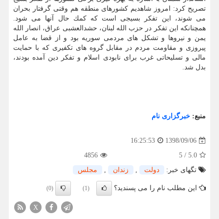
تصریح كرد: امروز شاهدیم كشورهای منطقه هم وقتی گرفتار بحران
می شوند، این تفكر بسیجی است كه كمك حال آنها می شود.
همچنانكه این تفكر در حزب الله لبنان، حشدالعشبی عراق، انصار الله
یمن و نیروها و تشكل های مردمی سوریه بود و از قضا به عامل
پیروزی و مقاومت مردم در مقابل گروه های تكفیری كه با حمایت
مالی و تسلیحاتی غرب برای نابودی اسلام و تفكر دین آمده بودند،
بدل شد.
منبع:
خبرگزاری نام
1398/09/06
16:25:53
4856
5
/
5.0
تگهای خبر:
دولت
,
زندان
,
مجلس
این مطلب نام را می پسندید؟
(0)
(1)
X