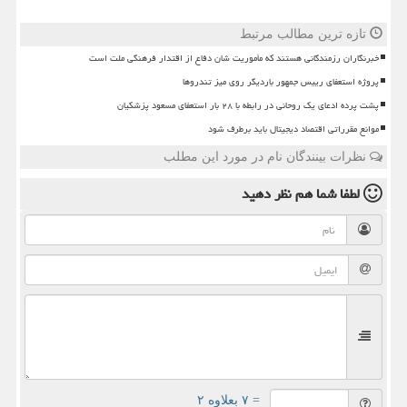
تازه ترین مطالب مرتبط
خبرنگاران رزمندگانی هستند که مأموریت شان دفاع از اقتدار فرهنگی ملت است
پروژه استعفای رییس جمهور باردیگر روی میز تندروها
پشت پرده ادعای یک روحانی در رابطه با ۲۸ بار استعفای مسعود پزشکیان
موانع مقرراتی اقتصاد دیجیتال باید برطرف شود
نظرات بینندگان نام در مورد این مطلب
لطفا شما هم
نظر دهید
= ۷ بعلاوه ۲