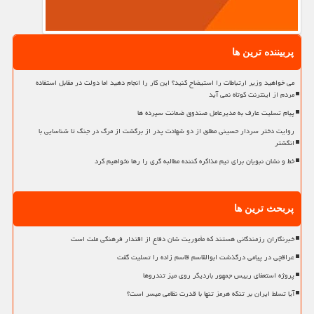
پربیننده ترین ها
می خواهید وزیر ارتباطات را استیضاح کنید؟ این کار را انجام دهید اما دولت در مقابل استفاده
مردم از اینترنت کوتاه نمی آید
پیام تسلیت عارف به مدیرعامل صندوق ضمانت سپرده ها
روایت دختر سردار حسینی مطلق از دو شهادت پدر از برگشت از مرگ در جنگ تا شناسایی با
انگشتر
خط و نشان نبویان برای تیم مذاکره کننده مطالبه گری را رها نخواهیم کرد
پربحث ترین ها
خبرنگاران رزمندگانی هستند که مأموریت شان دفاع از اقتدار فرهنگی ملت است
عراقچی در پیامی درگذشت ابوالقاسم قاسم زاده را تسلیت گفت
پروژه استعفای رییس جمهور باردیگر روی میز تندروها
آیا تسلط ایران بر تنگه هرمز تنها با قدرت نظامی میسر است؟