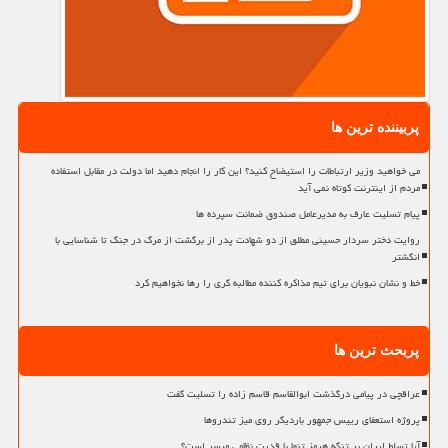
پربیننده ترین ها
می خواهید وزیر ارتباطات را استیضاح کنید؟ این کار را انجام دهید اما دولت در مقابل استفاده
مردم از اینترنت کوتاه نمی آید
پیام تسلیت عارف به مدیرعامل صندوق ضمانت سپرده ها
روایت دختر سردار حسینی مطلق از دو شهادت پدر از برگشت از مرگ در جنگ تا شناسایی با
انگشتر
خط و نشان نبویان برای تیم مذاکره کننده مطالبه گری را رها نخواهیم کرد
پربحث ترین ها
عراقچی در پیامی درگذشت ابوالقاسم قاسم زاده را تسلیت گفت
پروژه استعفای رییس جمهور باردیگر روی میز تندروها
آیا تسلط ایران بر تنگه هرمز تنها با قدرت نظامی میسر است؟