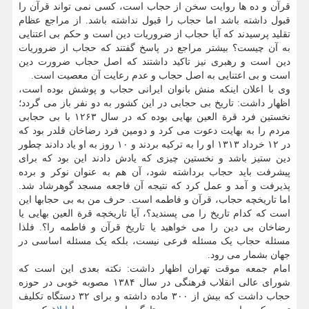
قرآن و ده ها روایت سخن از حجاب است، کسی نمی تواند قرآن را
قبول داشته باشد اما حجاب را قبول نداشته باشد. از مراجع عظام
تقلید پرسیدند که آیا حجاب از ضروریات دین است و حکم بی اعتنایی
به آن چیست؟ بیشتر مراجع در پاسخ گفتند که حجاب از ضروریات
دین است و رهبری نیز تاکید داشتند که اصل حجاب ضرورت دین
است و بی اعتنایی به اصل حجاب و عدم رعایت آن معصیت است.
وی با اعلان اینکه منش بانوان ایرانی حجاب و پوشش بوده است،
اظهار داشت: تاریخ بی حجابی در این کشور به دو نفر باز می گردد؛
نخستین فرد قرة العین بهایی بوده که در سال ۱۲۶۳ با بی حجابی
مردم را به بهایت دعوت می کرد و دومین فرد رضاخان قلدر بود که
در ۱۲ خرداد ۱۳۱۳ او را به ترکیه بردند و ۱۰ روز به او یاد دادند چطور
دین ستیز باشد و نخستین چیزی که یادش دادند این بود که برای
پیشرفت باید حجاب برداشته شود، آن هم به عنوان نوکر و برده
پذیرفت و آمد و عمل کرد که نتیجه آن فاجعه مسجد گوهرشاد شد.
اما تاریخچه حجاب، قرآن و فاطمه است. حرف من به بی حجابها این
است که کدام تاریخ را می پسندید؟، آیا تاریخچه قرة العین بهایی یا
رضاخان بی دین را می خواهید یا تاریخ قرآن و فاطمه را؟. فلذا
مسئله حجاب یک مسئله فرعی نیست، بلکه یک مسئله اساسی در
جهان بشمار می رود.
امام جمعه موقت تهران اظهار داشت: نکته بعدی این است که
شورای عالی انقلاب فرهنگی در سال ۱۳۸۴ مصوبه خوبی در حوزه
حجاب داشت که بیش از ۳۰۰ ماده داشته و برای ۳۲ دستگاه تکلیف