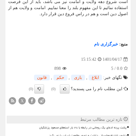
است شروع دهه ولایت و امامت نیز می باشد، باید از این فرصت
استفاده نمائیم تا این مفهوم بلند را معنا نماییم. امامت و ولایت هم از
اصول دین است و هم در راس فروع دین قرار دارد.
منبع:
خبرگزاری نام
1401/04/17
15:15:42
898
5
/
0.0
تگهای خبر:
ابلاغ
,
بازی
,
حكم
,
قانون
این مطلب نام را می پسندید؟
(0)
(0)
X
تازه ترین مطالب مرتبط
پشت پرده ادعای یک روحانی در رابطه با ۲۸ بار استعفای مسعود پزشکیان
دشمن اشتباه محاسباتی داشت و تصور مقاومت ایران را نمی کرد