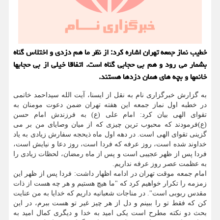
خطیب نماز جمعه تهران اشاره کرد: از نظر ما هم دزدی و اختلاس گناه
بشمار می رود و هم بی حجابی گناه است. اتفاقا خیلی از بی حجابها
خانمها و بچه های همان دزدها هستند.
به گزارش خبرگزاری نام به نقل از ایسنا، آیت الله سیداحمد خاتمی
در خطبه اول نماز جمعه این هفته تهران ضمن دعوت مومنان به
تقوای الهی بیان کرد: امام علی (ع) به فرزندش امام حسن
(ع)فرمودند که محبوب ترین چیزی که از میان وصایای من بر می
گزینی تقوای الهی است. در دهه اول ماه ذیحجه سفارش زیادی به یاد
خداوند شده است، روز عرفه که فردا است، روز دعا و نیایش است،
فردا پس از ظهر عجیبی است و پس از ماه رمضان، لحظات زیادی را
به عظمت عصر روز عرفه نداریم.
امام جمعه موقت تهران در ادامه اظهار داشت: فردا پس از ظهر این
زمزمه را تکرار خواهیم کرد که "ما هیچ هستیم و هر چه هست از ذات
مقدس ربوبی است". در مناجات شعبانیه داریم که خدایا به من عنایت
کن که فقط تو را ببینم و دل از هر چیز غیر تو هست ببرم، در این
بحث دو نکته مطرح است یکی امید به خدا و دیگری کمال امید به