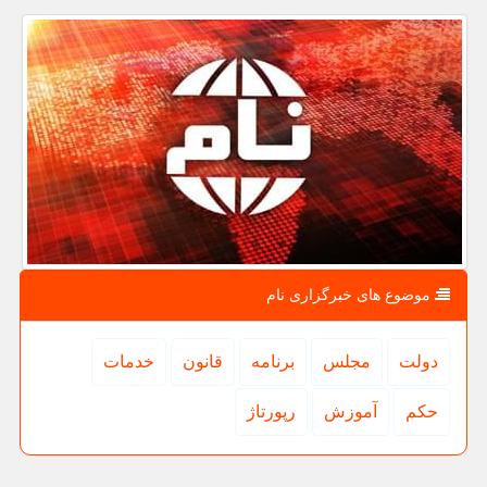
موضوع های خبرگزاری نام
دولت
مجلس
برنامه
قانون
خدمات
حكم
آموزش
رپورتاژ