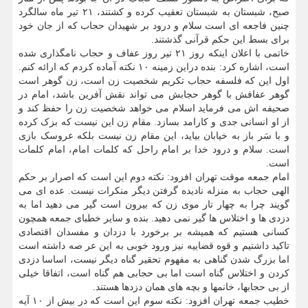
صبح، شبستان به شبستان تعقیب کرده و کشتند، ۲۱ تیر ماه سالگرد
چنین فاجعه ای است سلام و درود بر شهیدان حجاب که از جان خود
برای بسط این حکم قرآنی گذشتند.
خاتمی با اعلان اینکه روز ۲۱ تیر روز عفاف و حجاب نامگذاری شده
است، اشاره کرد: بنده دراین زمینه ۱۰ نکته آماده کردم که ارائه کنم.
اول این که فلسفه حجاب تکریم شخصیت زن است، زن گوهر است
گوهر عفافش با گوهر حجابش می تواند نقش آفرین باشد، امام در
صحیفه اش می فرماید اسلام می خواهد شخصیت زن را حفظ کند و
از او انسانی جدی و کارامد بسازد. مقام زن این نیست که بزک کرده
و با سَر باز به خیابان بیاید، این مقام زن نیست بلکه عروسک بازی
است. سلام و درود خدا بر امام راحل که کلمات امام، امام کلمات
است.
امام جمعه موقت تهران افزود: نکته دوم این است که اصرار بر حکم
الهی حجاب به منزله نادیده گرفتن دیگر منکرات نیست. عده ای می
گویند چرا به چهار تار موی زن که بیرون است گیر می دهید اما به
دزدی ها و اختلاس ها گیر نمی دهید. بنده و سایر خطبای جمعه همچون
کسانی هستیم که همیشه بر برخورد با دزدان و مفسدان اقتصادی
تاکید داشتیم و قوه قضاییه نیز ورود خوبی به این عر صه داشته است
اما بزرگ شدن گناهی به مفهوم تحقیر گناه دیگر نیست، اساسا دزدی
کردن و اختلاس گناه است اما بی حجابی هم گناه است، اتفاقا خیلی
از بی حجابها، خانمها و بچه های همان دزدها هستند.
خطیب جمعه تهران افزود: نکته سوم این است که در بیش از ۱۰ آیه