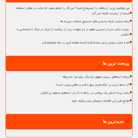
می خواهید وزیر ارتباطات را استیضاح کنید؟ این کار را انجام دهید اما دولت در مقابل استفاده
مردم از اینترنت کوتاه نمی آید
پیام تسلیت عارف به مدیرعامل صندوق ضمانت سپرده ها
روایت دختر سردار حسینی مطلق از دو شهادت پدر از برگشت از مرگ در جنگ تا شناسایی با
انگشتر
خط و نشان نبویان برای تیم مذاکره کننده مطالبه گری را رها نخواهیم کرد
پربحث ترین ها
پروژه استعفای رییس جمهور باردیگر روی میز تندروها
آیا تسلط ایران بر تنگه هرمز تنها با قدرت نظامی میسر است؟
پشت پرده ادعای یک روحانی در رابطه با ۲۸ بار استعفای مسعود پزشکیان
موانع مقرراتی اقتصاد دیجیتال باید برطرف شود
جدیدترین ها