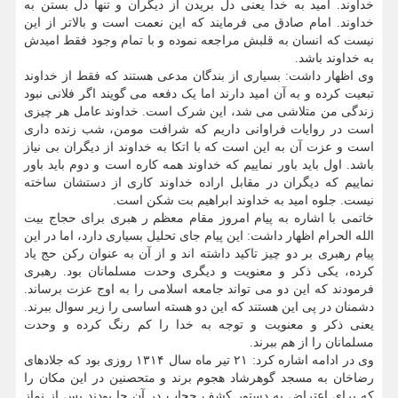
خداوند. امید به خدا یعنی دل بریدن از دیگران و تنها دل بستن به
خداوند. امام صادق می فرمایند که این نعمت است و بالاتر از این
نیست که انسان به قلبش مراجعه نموده و با تمام وجود فقط امیدش
به خداوند باشد.
وی اظهار داشت: بسیاری از بندگان مدعی هستند که فقط از خداوند
تبعیت کرده و به آن امید دارند اما یک دفعه می گویند اگر فلانی نبود
زندگی من متلاشی می شد، این شرک است. خداوند عامل هر چیزی
است در روایات فراوانی داریم که شرافت مومن، شب زنده داری
است و عزت آن به این است که با اتکا به خداوند از دیگران بی نیاز
باشد. اول باید باور نماییم که خداوند همه کاره است و دوم باید باور
نماییم که دیگران در مقابل اراده خداوند کاری از دستشان ساخته
نیست. جلوه امید به خداوند ابراهیم بت شکن است.
خاتمی با اشاره به پیام امروز مقام معظم ر هبری برای حجاج بیت
الله الحرام اظهار داشت: این پیام جای تحلیل بسیاری دارد، اما در این
پیام رهبری بر دو چیز تاکید داشته اند و از آن به عنوان رکن حج یاد
کرده، یکی ذکر و معنویت و دیگری وحدت مسلمانان بود. رهبری
فرمودند که این دو می تواند جامعه اسلامی را به اوج عزت برساند.
دشمنان در پی این هستند که این دو هسته اساسی را زیر سوال ببرند.
یعنی ذکر و معنویت و توجه به خدا را کم رنگ کرده و وحدت
مسلمانان را از هم ببرند.
وی در ادامه اشاره کرد: ۲۱ تیر ماه سال ۱۳۱۴ روزی بود که جلادهای
رضاخان به مسجد گوهرشاد هجوم برند و متحصنین در این مکان را
که برای اعتراض به دستور کشف حجاب در آن جا بودند پس از نماز