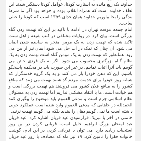
خداوند یک ربع مانده به استارت کودتا، عوامل کودتا دستگیر شدند این
لطف خداوند است که همراه انقلاب بوده و خواهد بود اگر ما شرط
بندگی را بجا بیاوریم خداوند همان خدای ۱۳۵۹ است که کودتا را خنثی
ساخت.
امام جمعه موقت تهران در ادامه با تاکید بر این که تهمت زدن گناه
بزرگی است، بیان کرد: در روایات مختلفی در کتب شیعه و اهل سنت
تاکید شده که تهمت زدن به یک مومن منجر به ساییده شدن ایمان
می شود. آن چنان که نمک در آب حل می شود ایمان نیز از بین می
رود. همانطور که تهمت زدن به یک مومن گناه است تهمت زدن به یک
نظام گناه بزرگتری محسوب می شود. اگر به یک فردی خائن می
گوییم باید آنرا اثبات نماییم، در غیر این صورت باید در محکمه پاسخگو
باشیم. این که دهن خودرا باز می کنند و به یک گروه خدمتگزار که
شبانه روز خودرا برای خدمت مردم گذاشتند تهمت می زنند که منافع
کشور را به منافع فلان کشور می فروشند هم تهمت بزرگی است و
هم خیانت است. ما با انتقاد مشکلی نداریم اما تهمت زدن به مسئولان
نظام اسلامی جرم است و مدعی العموم باید موضوع را پیگیری کنند
الحمدلله در جاهایی که مدعی العموم وارد شده است عملکرد خوبی
داشته است ما نمی گوییم دهان را ببندید بلکه می گوییم تهمت نزنید.
خاتمی در آخر با تبریک فرارسیدن عید قربان اشاره کرد: عید قربان
عید امتحان بزرگ ابراهیم خلیل است، قربانی کردن در این روز
استحباب زیادی دارد. می توان با قربانی کردن در این ایام، گوشت
خانواده فقرا را تامین کرد. ۱۹ تیر ماه که مصادف با روز عید قربان