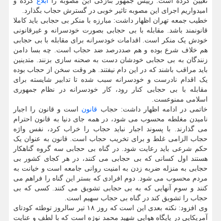
تعیین کرده است. رییس جمهور بتازگی این مصوبه را
ابلاغ
کرده و
امیدواریم اجرای این مصوبه تاثیر خوبی در گسترش حجاب بگذارد.
خطیب جمعه تهران اظهار داشت: مبارزه با منکر بی حجابی باید کاملا
قانونمند باشد. مقابله با بی حجابی بصورت خودسرانه و غیرقانونی
خودش یک منکر است. اقدامات خودسرانه برای مقابله با بی حجابی
هم خلاف شرع بوده و هم صددرصد ضد حجاب است. چه بسا دامن
زنندگان به بی حجابی خودشان دست به صحنه سازی بزنند. متدینین
باید مراقب باشند که در این دام نیفتند. هر وقت سخن از حجاب بوده
یک اقدام نادرست و خودسرانه سبب شده تا تدابیر شایسته برای
مقابله با بی حجابی کنار رود، کار خودسرانه در نظام جمهوری
اسلامی ممنوعست.
خاتمی در ادامه اظهار داشت: حجاب
قانون
است و قانون را اجبار
نامیدن مغلطه محسوب می شود، در همه جای دنیا به قانون احترام
می گذارند. با پسوند اجبار نباید حجاب را خراب کرد، نفس واژه
حجاب الزامی غلط و برای تخریب حجاب است. قانون به عنوان یک
حکم شرعی باید رعایت شود. در گناه بی حجابی سه گروه گناهکار
هستند اول کسانی که بی حجابی می کنند، در هر کجای کشور بی
حجابی به منزله ضربه زدن به امنیت روانی جامعه است و خیانت به
مردم محسوب می شود. دوم افرادی که بستر این گناه را فراهم می
کنند و سوم آنهایی که به بی حجابی تشویق می کنند. کسی که بی
حجاب را تشویق کند در گناه بی حجاب سهیم است.
وی افزود: نکته بعدی این است که روز ۱۸ تیر سالروز توطئه کودتای
آمریکایی در پایگاه هوایی شهید محمد نوژه است که با لطف و عنایت