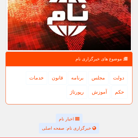
موضوع های خبرگزاری نام
دولت
مجلس
برنامه
قانون
خدمات
حكم
آموزش
رپورتاژ
اخبار نام
خبرگزاری نام: صفحه اصلی