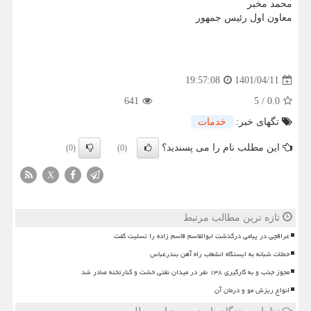
محمد مخبر
معاون اول رئیس جمهور
1401/04/11
19:57:08
641
5
/
0.0
تگهای خبر:
خدمات
این مطلب نام را می پسندید؟
(0)
(0)
X
تازه ترین مطالب مرتبط
عراقچی در پیامی درگذشت ابوالقاسم قاسم زاده را تسلیت گفت
حملات شبانه به ایستگاه انشعاب راه آهن بندرعباس
مجوز جذب و به کارگیری ۱۳۸ نفر در میدان نفتی خشت و کنارتخته صادر شد
انواع ریزش مو و درمان آن