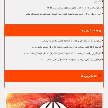
انگشتر
پیام تسلیت عارف به مدیرعامل صندوق ضمانت سپرده ها
زمان و مکان برگزاری مراسم بزرگداشت رهبر شهید اعلام گردید به همراه عکس
پربحث ترین ها
پیام تبریک فرمانده قرارگاه مرکزی خاتم الانبیا به محسن رضایی
فعالیت 124 فقره حساب ارزی سازمانهای دولتی خارج از حساب واحد خزانه
خبرنگاران رزمندگانی هستند که مأموریت شان دفاع از اقتدار فرهنگی ملت است
عراقچی در پیامی درگذشت ابوالقاسم قاسم زاده را تسلیت گفت
جدیدترین ها