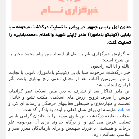
معاون اول رئیس جمهور در پیامی با تسلیت درگذشت مرحومه سبا
بابایی (کونیکو یامامورا) مادر ژاپنی شهید والامقام «محمدبابایی» را
تسلیت گفت.
به گزارش خبرگزاری نام به نقل از ایسنا، متن پیام محمد مخبر به
این شرح است:
انالله و انا الیه راجعون
خبر درگذشت مرحومه سبا بابایی (کونیکو یامامورا)؛ بانویی با نجابت
از تبار سرزمین آفتاب بعد از تحمل مدتی رنج بیماری باعث تأثر
فراوان اینجانب شد.
این مادر فداکار بعد از تشرف به دین مبین اسلام، عمر گرانمایه
خویش را صرف ترویج ارزش های اسلامی، مکتب تشیع و خاندان
عصمت و طهارت(ع) و همینطور فعالیتهای فرهنگی و رسانه ای کرد و
خدمات
شایسته ای برای نسل فعلی و آینده به یادگار گذاشت.
اینجانب ضایعه درگذشت این بانوی مومنه را به خاندان گرامی بابایی
تسلیت عرض می کنم و از درگاه خداوند برای آن مرحومه علو
درجات و همنشینی با فرزند شهیدش و برای بازماندگان معزز صبر و
سلامتی مسألت دارم.