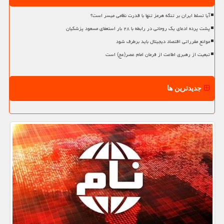
آیا تسلط ایران بر تنگه هرمز تنها با قدرت نظامی میسر است؟
پشت پرده ادعای یک روحانی در رابطه با ۲۸ بار استعفای مسعود پزشکیان
موانع مقرراتی اقتصاد دیجیتال باید برطرف شود
تبعیت از رهبری اطاعت از فرمان امام عصر(عج) است
جدیدترین ها