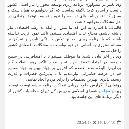
وی تغییر در متدولوژی برنامه ریزی توسعه محور را نیاز اصلی کشور
دانست و اشاره کرد: ناگفته پیداست که اگر بخواهیم به همان سبک و
سیاق گذشته برنامه های توسعه را تدوین نماییم، توفیق چندانی در
حل مشکلات نخواهیم داشت.
قالیباف با اشاره به این که ما بیش از آنکه به رشد اقتصادی نیاز
داشته باشیم، محتاج ثبات اقتصادی هستیم، تاکید نمود: تردید نداشته
باشید که با برنامه ریزی صحیح، تلاش خستگی ناپذیر و تمرکز بر
مساله محوری به آسانی خواهیم توانست تا مشکلات اقتصادی کشور
را حل نماییم.
وی در آخر بیان داشت: ما موظف هستیم تا با امیدآفرینی در سطح
جامعه، در امتداد تحقق جهاد تبیین مورد تاکید رهبر انقلاب گام
برداریم؛ بااینکه بنده معتقدم که افزون بر جهاد تبیین به جهاد تصمیم
هم در عرصه حکمرانی نیازمندیم تا با پذیرفتن خطرات و قدرت
ریسک پذیری، بهترین تصمیمات را برای مردم اتخاذ نماییم.
رونمایی از گزارش جامع ارزیابی عملکرد برنامه ششم توسعه توسط
رییس
مجلس
شورای اسلامی و رییس کل دیوان محاسبات کشور از
دیگر برنامه های این جلسه بود.
1401/04/01
20:54:17