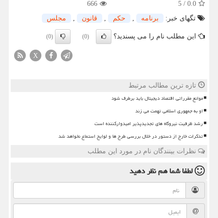
666
5
/
0.0
تگهای خبر:
برنامه
,
حكم
,
قانون
,
مجلس
این مطلب نام را می پسندید؟
(0)
(0)
X
تازه ترین مطالب مرتبط
موانع مقرراتی اقتصاد دیجیتال باید برطرف شود
او به جمهوری اسلامی تهمت می زند
رشد ظرفیت نیروگاه های تجدیدپذیر امیدوارکننده است
تذکرات خارج از دستور در خلال بررسی طرح ها و لوایح استماع نخواهد شد
نظرات بینندگان نام در مورد این مطلب
لطفا شما هم
نظر دهید