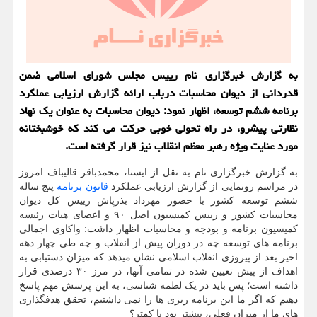
به گزارش خبرگزاری نام رییس مجلس شورای اسلامی ضمن
قدردانی از دیوان محاسبات درباب ارائه گزارش ارزیابی عملکرد
برنامه ششم توسعه، اظهار نمود: دیوان محاسبات به عنوان یک نهاد
نظارتی پیشرو، در راه تحولی خوبی حرکت می کند که خوشبختانه
مورد عنایت ویژه رهبر معظم انقلاب نیز قرار گرفته است.
به گزارش خبرگزاری نام به نقل از ایسنا، محمدباقر قالیباف امروز
در مراسم رونمایی از گزارش ارزیابی عملکرد
قانون
برنامه
پنج ساله
ششم توسعه کشور با حضور مهرداد بذرپاش رییس کل دیوان
محاسبات کشور و رییس کمیسیون اصل ۹۰ و اعضای هیات رئیسه
کمیسیون برنامه و بودجه و محاسبات اظهار داشت: واکاوی اجمالی
برنامه های توسعه چه در دوران پیش از انقلاب و چه طی چهار دهه
اخیر بعد از پیروزی انقلاب اسلامی نشان میدهد که میزان دستیابی به
اهداف از پیش تعیین شده در تمامی آنها، در مرز ۳۰ درصدی قرار
داشته است؛ پس باید در یک لطمه شناسی، به این پرسش مهم پاسخ
دهیم که اگر ما این برنامه ریزی ها را نمی داشتیم، تحقق هدفگذاری
های ما از میزان فعلی، بیشتر بود یا کمتر؟