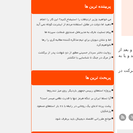
پربیننده ترین ها
می خواهید وزیر ارتباطات را استیضاح کنید؟ این کار را انجام
دهید اما دولت در مقابل استفاده مردم از اینترنت کوتاه نمی آید
پیام تسلیت عارف به مدیرعامل صندوق ضمانت سپرده ها
خط و نشان نبویان برای تیم مذاکره کننده مطالبه گری را رها
نخواهیم کرد
 بعد از
روایت دختر سردار حسینی مطلق از دو شهادت پدر از برگشت
و یا به
از مرگ در جنگ تا شناسایی با انگشتر
شرکت در
پربحث ترین ها
پروژه استعفای رییس جمهور باردیگر روی میز تندروها
آیا تسلط ایران بر تنگه هرمز تنها با قدرت نظامی میسر است؟
پشت پرده ادعای یک روحانی در رابطه با ۲۸ بار استعفای مسعود
پزشکیان
موانع مقرراتی اقتصاد دیجیتال باید برطرف شود