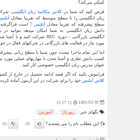
کمکی می‌کند؟
فرض کنید که شما در
کلاس مکالمه زبان انگلیسی
شرکت 
زبان انگلیسی را تا سطح متوسط که تقریبا معادل
آیلتس 
سطح پیشرفته که تقریبا معادل
آیلتس 7
است فراگرفته‌ا
دانش زبان انگلیسی به شما امکان میدهد بتوانید در ی
انگلیسی بازرگانی – دوره
BEC
شرکت کنید و با آشنا شد
مورد نیاز در فعالیت های بازرگانی در شرکتهای فعال در ح
اما این تمام ماجرا نیست چون شما با سطح زبانی پیشرفته
کسب دانش نظری و آشنا شدن با مهارتهای عملی مورد نیا
عنوان مدرس زبان انگلیسی خصوصی کار کنید.
فراموش نکنید که اگر قصد ادامه تحصیل در خارج از کشور 
کلاس آیلتس
خود را برای شرکت در این آزمون آماده کرده و
1401/03/30
15:57:12
تگهای خبر:
رپورتاژ
,
آموزش
این مطلب نام را می پسندید؟
(0)
(0)