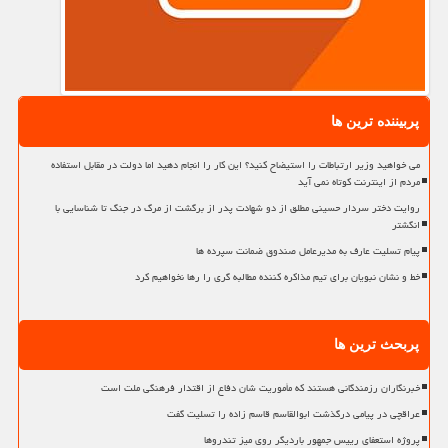
پربیننده ترین ها
می خواهید وزیر ارتباطات را استیضاح کنید؟ این کار را انجام دهید اما دولت در مقابل استفاده
مردم از اینترنت کوتاه نمی آید
روایت دختر سردار حسینی مطلق از دو شهادت پدر از برگشت از مرگ در جنگ تا شناسایی با
انگشتر
پیام تسلیت عارف به مدیرعامل صندوق ضمانت سپرده ها
خط و نشان نبویان برای تیم مذاکره کننده مطالبه گری را رها نخواهیم کرد
پربحث ترین ها
خبرنگاران رزمندگانی هستند که مأموریت شان دفاع از اقتدار فرهنگی ملت است
عراقچی در پیامی درگذشت ابوالقاسم قاسم زاده را تسلیت گفت
پروژه استعفای رییس جمهور باردیگر روی میز تندروها