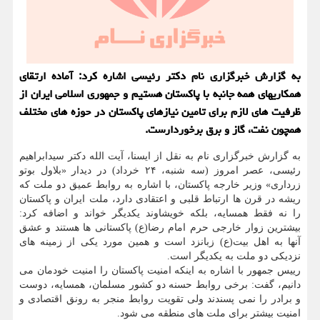
به گزارش خبرگزاری نام دکتر رئیسی اشاره کرد: آماده ارتقای
همکاریهای همه جانبه با پاکستان هستیم و جمهوری اسلامی ایران از
ظرفیت های لازم برای تامین نیازهای پاکستان در حوزه های مختلف
همچون نفت، گاز و برق برخوردارست.
به گزارش خبرگزاری نام به نقل از ایسنا، آیت الله دکتر سیدابراهیم
رئیسی، عصر امروز (سه شنبه، ۲۴ خرداد) در دیدار «بلاول بوتو
زرداری» وزیر خارجه پاکستان، با اشاره به روابط عمیق دو ملت که
ریشه در قرن ها ارتباط قلبی و اعتقادی دارد، ملت ایران و پاکستان
را نه فقط همسایه، بلکه خویشاوند یکدیگر خواند و اضافه کرد:
بیشترین زوار خارجی حرم امام رضا(ع) پاکستانی ها هستند و عشق
آنها به اهل بیت(ع) زبانزد است و همین مورد یکی از زمینه های
نزدیکی دو ملت به یکدیگر است.
رییس جمهور با اشاره به اینکه امنیت پاکستان را امنیت خودمان می
دانیم، گفت: برخی روابط حسنه دو کشور مسلمان، همسایه، دوست
و برادر را نمی پسندند ولی تقویت روابط منجر به رونق اقتصادی و
امنیت بیشتر برای ملت های منطقه می شود.