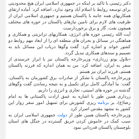
دکتر رئیسی با تاکید بر اینکه در جمهوری اسلامی ایران هیچ محدودیتی
برای توسعه روابط با اسلام آباد وجود ندارد، اضافه کرد: آماده ارتقای
همکاریهای همه جانبه با پاکستان هستیم و جمهوری اسلامی ایران از
ظرفیت های لازم برای تامین نیازهای پاکستان در حوزه های مختلف
همچون نفت، گاز و برق برخوردارست.
آیت الله رئیسی حوزه های انرژی، همکاریهای ترانزیتی و همکاری و
هماهنگی در مسائل و بحران های منطقه ای را از ابعاد مهم روابط دو
کشور خواند و اشاره کرد: گفت وگوها درباب این مسائل باید به
تصمیم و سندهای همکاری تبدیل گردد.
«بلاول بوتو زرداری» وزیرخارجه پاکستان نیز با ابراز خرسندی از
سفر به ایران، اضافه کرد: من به همان اندازه که فرزند پاکستان
هستم، فرزند ایران نیز هستم.
وزیرخارجه پاکستان با تشکر از صادرات برق کشورمان به پاکستان،
گفت: ما آمادگی کامل برای تکمیل و به نتیجه رساندن گفت وگوهای
گذشته در حوزه های امنیتی، تجاری و انرژی را داریم.
زرداری همین طور با اشاره به عمق ارادت پاکستانی ها به امام
رضا(ع)، بر
برنامه
ریزی کشورش برای تسهیل امور سفر زوار این
کشور به مشهد مقدس اصرار کرد.
وزیرخارجه پاکستان همین طور از
دولت
جمهوری اسلامی ایران به
سبب کمک در خاموش کردن حریق گسترده در جنگل های استان
بلوچستان پاکستان قدردانی نمود.