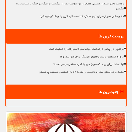
روایت دختر سردار حسینی مطلق از دو شهادت پدر از برگشت از مرگ در جنگ تا شناسایی با
انگشتر
خط و نشان نبویان برای تیم مذاکره کننده مطالبه گری را رها نخواهیم کرد
پربحث ترین ها
عراقچی در پیامی درگذشت ابوالقاسم قاسم زاده را تسلیت گفت
پروژه استعفای رییس جمهور باردیگر روی میز تندروها
آیا تسلط ایران بر تنگه هرمز تنها با قدرت نظامی میسر است؟
پشت پرده ادعای یک روحانی در رابطه با ۲۸ بار استعفای مسعود پزشکیان
جدیدترین ها