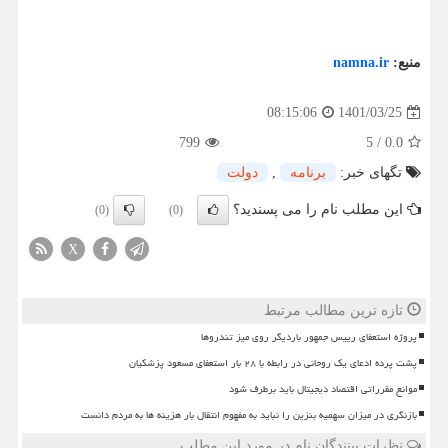
منبع:
namna.ir
1401/03/25
08:15:06
799
5
/
0.0
تگهای خبر:
برنامه
,
دولت
این مطلب نام را می پسندید؟
(0)
(0)
X
تازه ترین مطالب مرتبط
پروژه استعفای رییس جمهور باردیگر روی میز تندروها
پشت پرده ادعای یک روحانی در رابطه با ۲۸ بار استعفای مسعود پزشکیان
موانع مقرراتی اقتصاد دیجیتال باید برطرف شود
بازنگری در میزان سهمیه بنزین را نباید به مفهوم انتقال بار هزینه ها به مردم دانست
نظرات بینندگان نام در مورد این مطلب