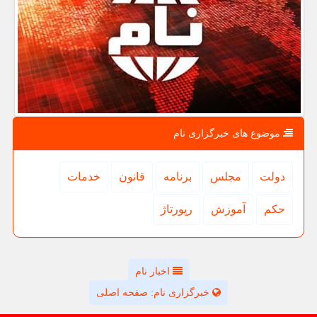
موضوع های خبرگزاری نام
دولت
مجلس
برنامه
قانون
خدمات
حكم
آموزش
رپورتاژ
اخبار نام
خبرگزاری نام: صفحه اصلی