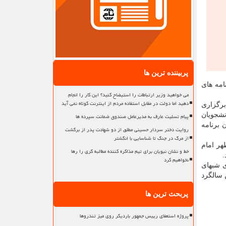
پربیننده ترین ها
امه های
می خواهید وزیر ارتباطات را استیضاح کنید؟ این کار را انجام
دهید اما دولت در مقابل استفاده مردم از اینترنت کوتاه نمی آید
برگزاری
نشجویان
پیام تسلیت عارف به مدیرعامل صندوق ضمانت سپرده ها
 برنامه
روایت دختر سردار حسینی مطلق از دو شهادت پدر از برگشت
از مرگ در جنگ تا شناسایی با انگشتر
هر امام
خط و نشان نبویان برای تیم مذاکره کننده مطالبه گری را رها
.
نخواهیم کرد
ی شبهای
 سالگرد
پربحث ترین ها
پروژه استعفای رییس جمهور باردیگر روی میز تندروها