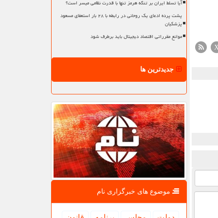
آیا تسلط ایران بر تنگه هرمز تنها با قدرت نظامی میسر است؟
پشت پرده ادعای یک روحانی در رابطه با ۲۸ بار استعفای مسعود
پزشکیان
موانع مقرراتی اقتصاد دیجیتال باید برطرف شود
جدیدترین ها
موضوع های خبرگزاری نام
دولت
مجلس
برنامه
قانون