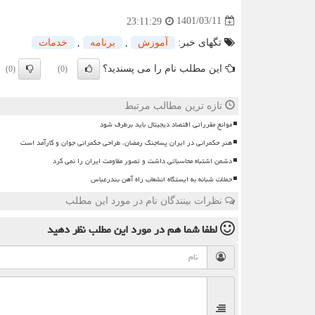
1401/03/11
23:11:29
تگهای خبر:
آموزش
,
برنامه
,
خدمات
این مطلب نام را می پسندید؟
(0)
(0)
تازه ترین مطالب مرتبط
موانع مقرراتی اقتصاد دیجیتال باید برطرف شود
هنر حکمرانی در ایران پساجنگ رمضان، طراحی حکمرانی جوان و کارآمد است
دشمن اشتباه محاسباتی داشت و تصور مقاومت ایران را نمی کرد
حملات شبانه به ایستگاه انشعاب راه آهن بندرعباس
نظرات بینندگان نام در مورد این مطلب
لطفا شما هم
در مورد این مطلب
نظر دهید