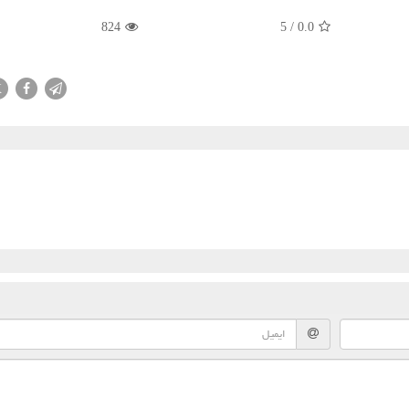
824
5
/
0.0
X