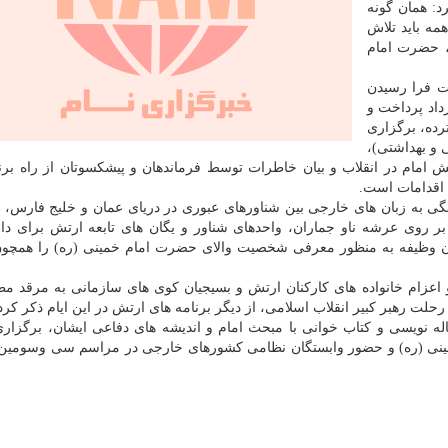
: همان گونه
مه باید تلاش
ن، حضرت امام
ت فرا رسیدن
 جانسوز حضرت امام (ره) و یوم الله ۱۵ خرداد پرداخت و
ده، برگزاری
 و بهداشتی)،
 امام در انقلاب و بیان خاطرات توسط فرماندهان و پیشکسوتان از راه برن
 اقدامات است.
نگی به زبان های خارجی بین شناورهای عبوری در دریای عمان و خلیج فارس، 
 روی عرشه ناو جماران، واحدهای شناور و یگان های تابعه ارتش برای دا
ان وظیفه به منظور معرفی شخصیت والای حضرت امام خمینی (ره) را همچون
 اعزام خانواده های کارکنان ارتش و بسیجیان کوی های سازمانی به مرقد مط
لت رهبر کبیر انقلاب اسلامی، از دیگر برنامه های ارتش در این ایام ذکر کرد
اله نویسی و کتاب خوانی با مبحث امام و اندیشه های دفاعی ایشان، برگزار
مینی (ره) و حضور وابستگان نظامی کشورهای خارجی در مراسم سی وسومین