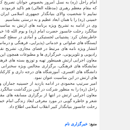
امام راحل (ره) به نسل امروز بخصوص جوانان تصریح کرد
که مقام معظم رهبری (مدظله العالی) هم تاکید فرمودند ه
نماییم تا شخصیت والای بنیانگذار جمهوری اسلامی ایرا
خمینی (ره) را با همان ابعاد عظیم و به درستی بشناسیم.
وی در ادامه به تشریح ویژه برنامه های ارتش به مناسب
سالگرد رحلت
خاطرنشان کرد: پشتیبانی لجستیکی و آمادی در سطح گستر
ایستگاه های صلواتی و خدماتی (پذیرایی، فرهنگی و درمانی
انتشار ویژه نامه های مرتبط در فضای مجازی، تشریح نقش
رادیویی و تلویزیونی، خبرگزاری ها و مطبوعات همچون این
معاون اجرایی ارتش همینطور تهیه و توزیع بسته های فره
نمایشگاه های فرهنگی، برگزاری مجالس ویژه سخنرانی بر
دانشگاه های افسری، آموزشگاه های درجه داری و کارکن
های ارتش در این مناسبت عنوان نمود.
امیر سرتیپ محمودی در ادامه بازدید از حسینیه جماران و
راحل (ره) را به منظور شرکت در آیین بزرگداشت سالگرد رح
معاون اجرایی ارتش در انتها از برگزاری مسابقه های مق
شعر و خاطره گویی در مورد معرفی ابعاد زندگی امام خ
رحلت جانسوز بنیانگذار کبیر انقلاب اسلامی اطلاع داد.
منبع:
خبرگزاری نام