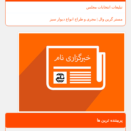
تبلیغات انتخابات مجلس
مستر گرین وال | مجری و طراح انواع دیوار سبز
پربیننده ترین ها