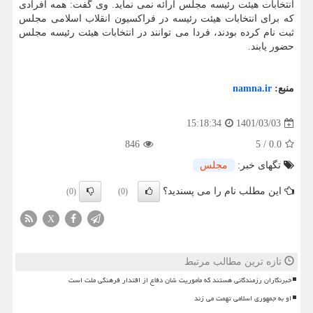
انتخابات هیئت رئیسه مجلس ارائه نمی نماید. وی گفت: همه افرادی
که برای انتخابات هیئت رئیسه در فراکسیون انقلاب اسلامی مجلس
ثبت نام کرده بودند، فردا می توانند در انتخابات هیئت رئیسه مجلس
حضور یابند.
منبع:
namna.ir
1401/03/03
15:18:34
846
5
/
0.0
تگهای خبر:
مجلس
این مطلب نام را می پسندید؟
(0)
(0)
X
تازه ترین مطالب مرتبط
خبرنگاران رزمندگانی هستند که مأموریت شان دفاع از اقتدار فرهنگی ملت است
او به جمهوری اسلامی تهمت می زند