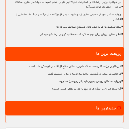
می خواهید وزیر ارتباطات را استیضاح کنید؟ این کار را انجام دهید اما دولت در مقابل استفاده
مردم از اینترنت کوتاه نمی آید
روایت دختر سردار حسینی مطلق از دو شهادت پدر از برگشت از مرگ در جنگ تا شناسایی با
انگشتر
پیام تسلیت عارف به مدیرعامل صندوق ضمانت سپرده ها
خط و نشان نبویان برای تیم مذاکره کننده مطالبه گری را رها نخواهیم کرد
پربحث ترین ها
خبرنگاران رزمندگانی هستند که مأموریت شان دفاع از اقتدار فرهنگی ملت است
عراقچی در پیامی درگذشت ابوالقاسم قاسم زاده را تسلیت گفت
پروژه استعفای رییس جمهور باردیگر روی میز تندروها
آیا تسلط ایران بر تنگه هرمز تنها با قدرت نظامی میسر است؟
جدیدترین ها