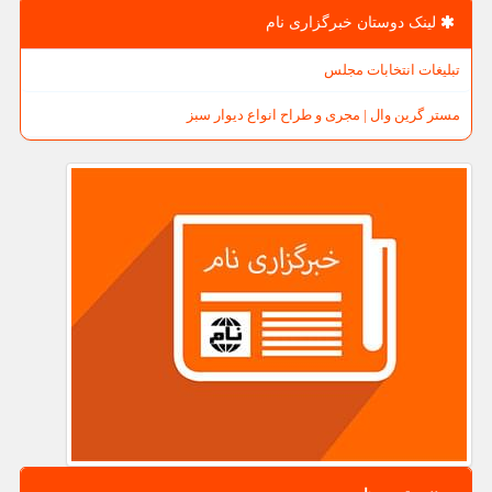
لینک دوستان خبرگزاری نام
تبلیغات انتخابات مجلس
مستر گرین وال | مجری و طراح انواع دیوار سبز