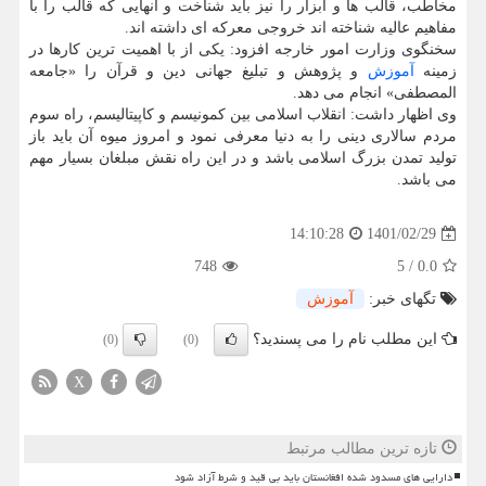
مخاطب، قالب ها و ابزار را نیز باید شناخت و آنهایی که قالب را با
مفاهیم عالیه شناخته اند خروجی معرکه ای داشته اند.
سخنگوی وزارت امور خارجه افزود: یکی از با اهمیت ترین کارها در
زمینه
آموزش
و پژوهش و تبلیغ جهانی دین و قرآن را «جامعه
المصطفی» انجام می دهد.
وی اظهار داشت: انقلاب اسلامی بین کمونیسم و کاپیتالیسم، راه سوم
مردم سالاری دینی را به دنیا معرفی نمود و امروز میوه آن باید باز
تولید تمدن بزرگ اسلامی باشد و در این راه نقش مبلغان بسیار مهم
می باشد.
1401/02/29
14:10:28
748
5
/
0.0
تگهای خبر:
آموزش
این مطلب نام را می پسندید؟
(0)
(0)
X
تازه ترین مطالب مرتبط
دارایی های مسدود شده افغانستان باید بی قید و شرط آزاد شود