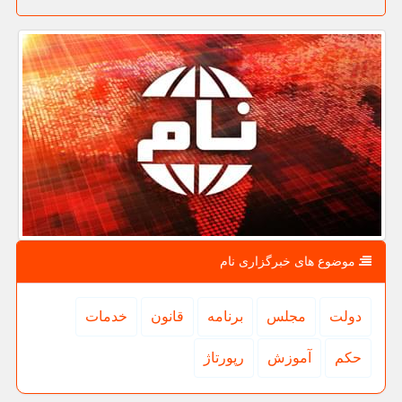
موضوع های خبرگزاری نام
دولت
مجلس
برنامه
قانون
خدمات
حكم
آموزش
رپورتاژ