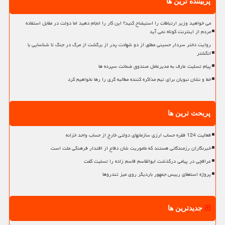
پربیننده ترین ها
می خواهید وزیر ارتباطات را استیضاح کنید؟ این کار را انجام دهید اما دولت در مقابل استفاده
مردم از اینترنت کوتاه نمی آید
روایت دختر سردار حسینی مطلق از دو شهادت پدر از برگشت از مرگ در جنگ تا شناسایی با
انگشتر
پیام تسلیت عارف به مدیرعامل صندوق ضمانت سپرده ها
خط و نشان نبویان برای تیم مذاکره کننده مطالبه گری را رها نخواهیم کرد
پربحث ترین ها
فعالیت 124 فقره حساب ارزی سازمانهای دولتی خارج از حساب واحد خزانه
خبرنگاران رزمندگانی هستند که مأموریت شان دفاع از اقتدار فرهنگی ملت است
عراقچی در پیامی درگذشت ابوالقاسم قاسم زاده را تسلیت گفت
پروژه استعفای رییس جمهور باردیگر روی میز تندروها
جدیدترین ها