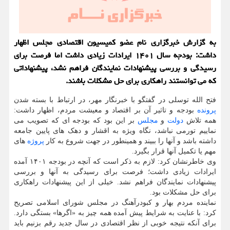
به گزارش خبرگزاری نام عضو کمیسیون اقتصادی مجلس اظهار
داشت: بودجه سال ۱۴۰۱ ایرادات زیادی داشت اما فرصت برای
رسیدگی و بررسی پیشنهادات نمایندگان فراهم نشد، پیشنهاداتی
که می توانستند راهکاری برای حل مشکلات باشند.
فتح الله توسلی در گفتگو با خبرنگار مهر، در ارتباط با بسته شدن
پرونده
بودجه و تاثیر آن بر اقتصاد و معیشت مردم، اظهار داشت:
همه تلاش
دولت
و
مجلس
بر این بود که بودجه ای که تصویب می
نماییم تورمی نباشد، نگاه ویژه به اقشار و دهک های پایین جامعه
داشته باشد و آنها را ببیند و همینطور در جهت شروع به کار
پروژه
های
مهم یا تکمیل آنها قرار بگیرد.
وی خاطرنشان کرد: لازم به ذکر است که آنچه در بودجه ۱۴۰۱ آمده
ایرادات زیادی داشت؛ فرصت برای رسیدگی به آنها و بررسی
پیشنهادات نمایندگان فراهم نشد. خیلی از این پیشنهادات راهکاری
برای حل مشکلات بود.
نماینده مردم بهار و کبودرآهنگ در مجلس شورای اسلامی تصریح
کرد: با عنایت به شرایط پیش آمده همه چیز به «اگرها» بستگی دارد.
برای آنکه نتیجه خوبی از نظر اقتصادی در سال جدید رقم بزنیم باید