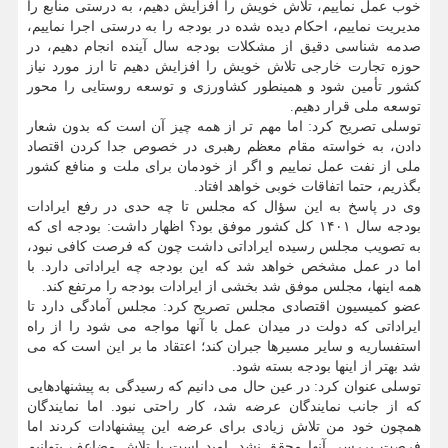
خوب عمل نماییم، تلاش خویش را افزایش دهیم، به درستی منابع را
مدیریت نماییم، احکام دیده شده در بودجه را به درستی اجرا نماییم،
صدمه شناسی دقیق از مشکلات بودجه سال آینده انجام دهیم، در
حوزه تجارت خارجی تلاش خویش را افزایش دهیم تا ارز مورد نیاز
کشور تأمین شود و همینطور کشاورزی و توسعه روستایی را محور
توسعه ملی قرار دهیم.
توسلی تصریح کرد: اما مهم تر از همه چیز آن است که بدون شعار
دادن، به خواسته مقام معظم رهبری در خصوص جدا کردن اقتصاد
ملی از نفت عمل نماییم و اگر از خودمان برای ملت و منافع کشور
بگذریم، حتما اتفاقات خوبی خواهد افتاد.
وی در پاسخ به این سؤال که مجلس تا چه حدی در رفع ایرادات
بودجه سال ۱۴۰۱ کل کشور موفق بود؟ اظهار داشت: بودجه ای که
به تصویب مجلس رسیده ایراداتی داشت چون که فرصت کافی نبود،
اما در عمل مشخص خواهد شد که این بودجه چه ایراداتی دارد. با
همه اینها، مجلس موفق شد بخشی از ایرادات بودجه را مرتفع کند.
عضو کمیسیون اقتصادی مجلس تصریح کرد: مجلس آمادگی دارد تا
ایراداتی که دولت در میدان عمل با آنها مواجه می شود را از راه
استفساریه و سایر مسیرها جبران کند؛ اعتقاد ما بر این است که می
شد بهتر از اینها بودجه بسته شود.
توسلی عنوان کرد: در عین حال می دانیم که رسیدگی به پیشنهادهایی
که از جانب نمایندگان عرضه شد، کار راحتی نبود. اما نمایندگان
همچون خود من تلاش زیادی برای عرضه این پیشنهادات کردند اما
فرصت بررسی آنها محقق نشد. امید است با تلاش مضاعف بتوانیم