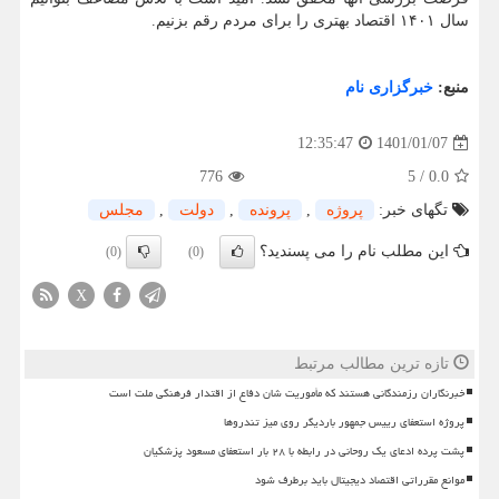
سال ۱۴۰۱ اقتصاد بهتری را برای مردم رقم بزنیم.
منبع:
خبرگزاری نام
1401/01/07
12:35:47
776
5
/
0.0
تگهای خبر:
پروژه
,
پرونده
,
دولت
,
مجلس
این مطلب نام را می پسندید؟
(0)
(0)
X
تازه ترین مطالب مرتبط
خبرنگاران رزمندگانی هستند که مأموریت شان دفاع از اقتدار فرهنگی ملت است
پروژه استعفای رییس جمهور باردیگر روی میز تندروها
پشت پرده ادعای یک روحانی در رابطه با ۲۸ بار استعفای مسعود پزشکیان
موانع مقرراتی اقتصاد دیجیتال باید برطرف شود