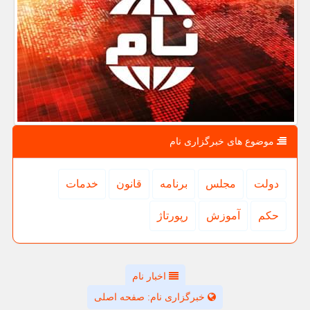
موضوع های خبرگزاری نام
دولت
مجلس
برنامه
قانون
خدمات
حكم
آموزش
رپورتاژ
اخبار نام
خبرگزاری نام: صفحه اصلی