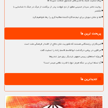
پیام تسلیت عارف به مدیرعامل صندوق ضمانت سپرده ها
روایت دختر سردار حسینی مطلق از دو شهادت پدر از برگشت از مرگ در جنگ تا شناسایی با
انگشتر
خط و نشان نبویان برای تیم مذاکره کننده مطالبه گری را رها نخواهیم کرد
پربحث ترین ها
خبرنگاران رزمندگانی هستند که مأموریت شان دفاع از اقتدار فرهنگی ملت است
عراقچی در پیامی درگذشت ابوالقاسم قاسم زاده را تسلیت گفت
پروژه استعفای رییس جمهور باردیگر روی میز تندروها
آیا تسلط ایران بر تنگه هرمز تنها با قدرت نظامی میسر است؟
جدیدترین ها