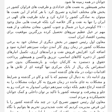
جوانان در همه زمینه ها شود.
مخبر همینطور به نعمت های خدادادی و ظرفیت های فراوان کشور در
بخش های مختلف اشاره و تصریح کرد: با هر کدام از این نعمت ها
میتوان به سادگی کشور را اداره کرد و نباید ظرفیت های الهی در
ایران را تنها به نفت و گاز خلاصه کرد بلکه فرصت هایی مثل وجود
۲۷۰۰ کیلومتر دریا در شمال و جنوب کشور، معادن مختلف و از همه
مهم تر خیل عظیم نیروهای تحصیل کرده بزرگترین موقعیت برای
پیشبرد اقتصاد ایران است.
معاون اول رئیس جمهور در بخش دیگری از سخنان خود به برخی
مشکلات کشور در زمان روی کار آمدن دولت سیزدهم اشاره نمود و
اضافه کرد: افزایش فروش نفت و درآمدهای ارزی، تکمیل انبارهای
کشور از ذخیره کالاهای اساسی، تزریق واکسن و همینطور پرداخت
حقوق و دستمزد به کارکنان دولت و بازنشستگان بدون حتی
استقراض یک ریال از بانک مرکزی تنها گوشه ای از تلاش ها و
اقدامات دولت در ماه های گذشته است.
وی ادامه داد: به دنبال آن نیستیم که با کند و کاو در گذشته و شرایط
و مشکلات به جای مانده در زمان شروع به کار دولت مشکلات را به
گذشته ارجاع دهیم بلکه دولت سیزدهم دولتی امیدوار به حرکت رو به
جلو و پیشرفت و توسعه کشور با تاکید بر توان داخلی و کمک جوانان
تحصیلکرده و مردم است.
معاون اول رئیس جمهور تصریح کرد: در چند ماه گذشته کشور را با
این فرض مدیریت کردیم که تحت شدیدترین تحریم ها بتوانیم با نگاه
به ظرفیت های درونی اقتصاد کشور را اداره نماییم و همینطور