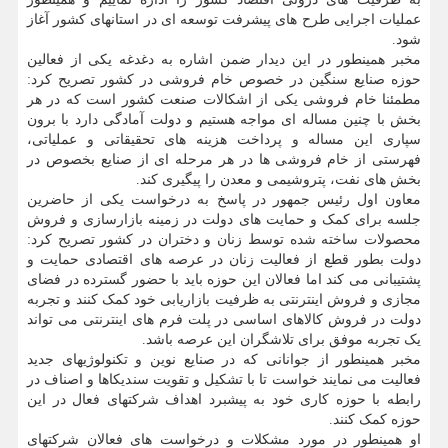
عملیات اجرایی طرح های پیشرفت توسعه ای در استانهای کشور آغاز
شود.
مخبر همینطور در این دیدار ضمن اشاره به دغدغه یکی از فعالین
حوزه صنایع سنگین در خصوص خام فروشی در کشور تصریح کرد:
مطمئنا خام فروشی یکی از اشکالات صنعت کشور است که در هر
بخش با چنین مساله ای مواجه هستیم و دولت آمادگی دارد با برون
سپاری این مساله و پرداخت هزینه های تحقیقاتی و عملیاتی،
فهرستی از خام فروشی ها در هر مرحله ای از صنایع بخصوص در
بخش های نفت، پتروشیمی و معدن را پیگیری کند.
معاون اول رئیس جمهور در پاسخ به درخواست یکی از حاضرین
جلسه برای کمک و حمایت های دولت در زمینه بازارسازی و فروش
محصولات ساخته شده توسط زنان و دختران در کشور تصریح کرد:
دولت بطور قطع از فعالیت زنان در عرصه های اقتصادی حمایت و
پشتیبانی می کند اما فعالان این حوزه باید با حضور گسترده در فضای
مجازی و فروش اینترنتی به ظرفیت بازاریابی خود کمک کنند و تجربه
دولت در فروش کالاهای اساسی در پلت فرم های اینترنتی می تواند
یک تجربه موفق برای تلاشگران این عرصه باشد.
مخبر همینطور از جوانانی که در صنایع نوین و تکنولوژیهای جدید
فعالیت می نمایند خواست تا با تشکیل و تقویت سندیکاها و اصناف در
رابطه با حوزه کاری خود به پیشبرد اهداف شرکتهای فعال در این
حوزه کمک کنند.
او همینطور در مورد مشکلات و درخواست های فعالان شرکتهای