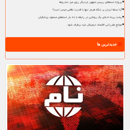
پروژه استعفای رییس جمهور باردیگر روی میز تندروها
آیا تسلط ایران بر تنگه هرمز تنها با قدرت نظامی میسر است؟
پشت پرده ادعای یک روحانی در رابطه با ۲۸ بار استعفای مسعود پزشکیان
موانع مقرراتی اقتصاد دیجیتال باید برطرف شود
جدیدترین ها