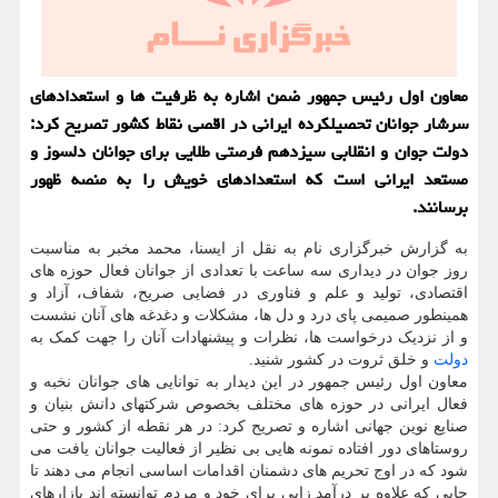
معاون اول رئیس جمهور ضمن اشاره به ظرفیت ها و استعدادهای
سرشار جوانان تحصیلکرده ایرانی در اقصی نقاط کشور تصریح کرد:
دولت جوان و انقلابی سیزدهم فرصتی طلایی برای جوانان دلسوز و
مستعد ایرانی است که استعدادهای خویش را به منصه ظهور
برسانند.
به گزارش خبرگزاری نام به نقل از ایسنا، محمد مخبر به مناسبت
روز جوان در دیداری سه ساعت با تعدادی از جوانان فعال حوزه های
اقتصادی، تولید و علم و فناوری در فضایی صریح، شفاف، آزاد و
همینطور صمیمی پای درد و دل ها، مشکلات و دغدغه های آنان نشست
و از نزدیک درخواست ها، نظرات و پیشنهادات آنان را جهت کمک به
دولت
و خلق ثروت در کشور شنید.
معاون اول رئیس جمهور در این دیدار به توانایی های جوانان نخبه و
فعال ایرانی در حوزه های مختلف بخصوص شرکتهای دانش بنیان و
صنایع نوین جهانی اشاره و تصریح کرد: در هر نقطه از کشور و حتی
روستاهای دور افتاده نمونه هایی بی نظیر از فعالیت جوانان یافت می
شود که در اوج تحریم های دشمنان اقدامات اساسی انجام می دهند تا
جایی که علاوه بر درآمد زایی برای خود و مردم توانسته اند بازارهای