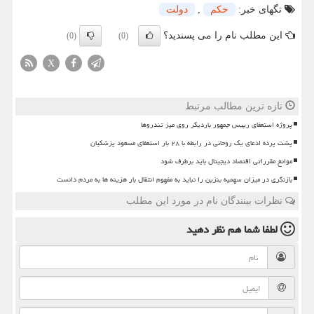
تگهای خبر:
حكم
,
دولت
این مطلب نام را می پسندید؟
(0)
(0)
X
تازه ترین مطالب مرتبط
پروژه استعفای رییس جمهور باردیگر روی میز تندروها
پشت پرده ادعای یک روحانی در رابطه با ۲۸ بار استعفای مسعود پزشکیان
موانع مقرراتی اقتصاد دیجیتال باید برطرف شود
بازنگری در میزان سهمیه بنزین را نباید به مفهوم انتقال بار هزینه ها به مردم دانست
نظرات بینندگان نام در مورد این مطلب
لطفا شما هم
نظر دهید