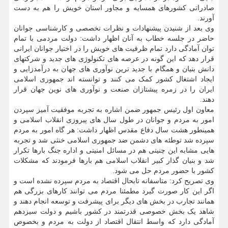
صادراتی کشورهای همسایه و مجاور استان خویش را هم به دست
آورند.
وی بعد از شنیدن پیشنهادات و نظرات تخصصی و کارشناسی جوانان
حاضر در جلسه خطاب به آنان اظهار داشت: دولت مردمی با تمام
توان آمادگی دارد تمام ظرفیت های خویش را در اختیار جوانان ایرانی
قرار دهد که این گونه در عرصه های تکنولوژی های جدید و شرکتهای
دانش بنیان و همگام با جدید ترین نوآوری های جهان به درآمدزایی و
ایجاد اشتغال کشور کمک می کنند و توانسته اند جمهوری اسلامی
ایران را در زمره پیشتازان صنعت و نوآوری های نوین جهان قرار
دهند.
معاون اول رئیس جمهور ضمن اشاره به تجربه موفقیت آمیز سپردن
امور به مردم و جوانان در طول سال های پیروزی انقلاب اسلامی و
همینطور هشت سال دفاع مقدس اظهار داشت: هر گاه امور به مردم
سپرده شد توطئه های دشمن ضد جمهوری اسلامی خنثی شد و تجربه
هایی مشابه این چنینی هم در مسائل امنیتی و اداره جنگ بارها تکرار
شد و بنیان گذار کبیر انقلاب اسلامی هم بارها فرمودند که مشکلات
کشور با حضور مردم حل می شود.
وی تصریح کرد: متاسفانه تابحال اقتصاد به مردم سپرده نشده است و
اگر این کار صورت گیرد مطمئنا مردم می توانند کارهای بزرگی هم
همانند تجارب در بخش های دیگر برای پیشرفت و توسعه انجام دهند و
شاهد یک بخش خصوصی قدرتمند در کشور باشیم و دولت سیزدهم
آمادگی دارد که واسط انتقال اقتصاد از دولت به مردم و بخصوص