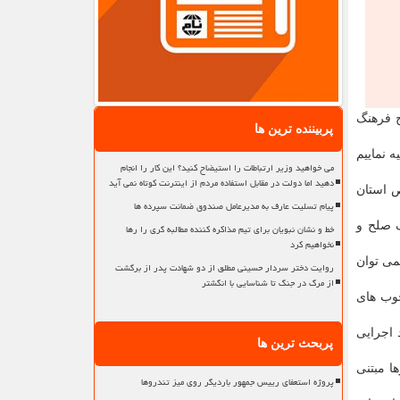
ج فرهنگ
پربیننده ترین ها
 نماییم
می خواهید وزیر ارتباطات را استیضاح کنید؟ این کار را انجام
دهید اما دولت در مقابل استفاده مردم از اینترنت کوتاه نمی آید
 استان
پیام تسلیت عارف به مدیرعامل صندوق ضمانت سپرده ها
 صلح و
خط و نشان نبویان برای تیم مذاکره کننده مطالبه گری را رها
نخواهیم کرد
می توان
روایت دختر سردار حسینی مطلق از دو شهادت پدر از برگشت
از مرگ در جنگ تا شناسایی با انگشتر
چوب های
 اجرایی
پربحث ترین ها
ا مبتنی
پروژه استعفای رییس جمهور باردیگر روی میز تندروها