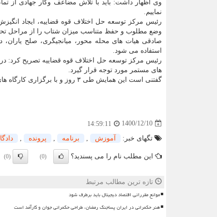
وی اظهار داشت: باید با تلاش مضاعف وکار جهادی از تما
نماییم.
رئیس مرکز توسعه حل اختلاف قوه قضاییه، ایجاد انگیزش
وضع مطلوب و حفظ متناسب میزان شتاب را از مراحل تحول 
صادقی هیات های محله محور، میانجیگری، صلح یاران، دا
استفاده می شود.
رئیس مرکز توسعه حل اختلاف قوه قضاییه تصریح کرد: در 
های مستمر مورد توجه قرار گیرد.
گفتنی است این همایش طی ۳ روز و با برگزاری کارگاه های مختلف در مشهد مقدس درحال برگزاری است.
1400/12/10
14:59:11
تگهای خبر:
آموزش
,
برنامه
,
پرونده
,
دادگا
این مطلب نام را می پسندید؟
(0)
(0)
تازه ترین مطالب مرتبط
موانع مقرراتی اقتصاد دیجیتال باید برطرف شود
هنر حکمرانی در ایران پساجنگ رمضان، طراحی حکمرانی جوان و کارآمد است