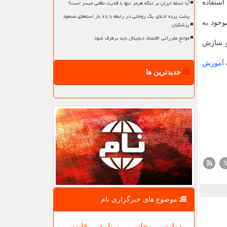
آیا تسلط ایران بر تنگه هرمز تنها با قدرت نظامی میسر است؟
استفاده
پشت پرده ادعای یک روحانی در رابطه با ۲۸ بار استعفای مسعود
وجود به
پزشکیان
موانع مقرراتی اقتصاد دیجیتال باید برطرف شود
 و سازش
آموزش
جدیدترین ها
موضوع های خبرگزاری نام
دولت
مجلس
برنامه
قانون