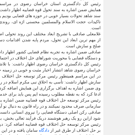
رئیس کل دادگستری استان خراسان رضوی در مراسم اف
همایش ضمن اشاره به سند تحول قوه قضاییه اظهار داشت: 
سند شاهد تحولات بسیار خوبی در حوزه های قضایی بودیم و
تاکیدات حجت الاسلام والمسلمین محسنی اژه ای، روندی 
است.
غلامعلی صادقی با تشریح ابعاد مختلف این روند تحولی اض
از مهم ترین ابعاد این تحول، مردم پایه شدن اقدامات 
صلح و سازش است.
صادقی ضمن اشاره به تجربه نظام قضایی کشور اظهار داشت: ا
و دستگاه قضایی با محوریت شوراهای حل اختلاف در اجتما
رئیس کل دادگستری خراسان رضوی اظهار داشت: با تلا
خراسان رضوی شاهد انتشار اخبار مثبت و خوبی در زمینه 
در این مراسم همینطور رئیس مرکز توسعه حل اختلاف ق
سازش اظهار داشت: تأسی به اخلاق نبی مکرم اسلام در روی
وی ضمن اشاره به اهداف برگزاری این همایش اضافه کرد: تح
ادعا کرد که به نقطه مطلوب رسیده ایم پس باید برای خدمت
رئیس مرکز توسعه حل اختلاف قوه قضاییه ضمن اشاره ب
سازمانی صرف محدود نمیکنند و در راه قانون به دنبال نو
صادقی رکن اصلی دستگاه قضایی را نیروی انسانی دانست و
شود ازاین رو یک رهبر هوشمند دریک فرآیند تعالی بخش، به 
رئیس مرکز توسعه حل اختلاف قوه قضایبه اضافه کرد: در ح
بر حل اختلاف از طرق غیر از
دادگاه
سامان یافته و در این ر