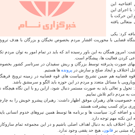
تتاحیه این
با اجرای این
 این حرکت با
متعالی یافته
افه کرد: یکی
دستگاه قضایی با محوریت اقشار مردم بخصوص نخبگان و بزرگان با هدف تروی
مروز همگان به این باور رسیده اند که باید در تمام امور به توان مردم تکیه
عی کردن فعالیت ها، پیشگام است.
شهای صورت پذیرفته توسط بزرگان و ریش سفیدان در سرتاسر کشور بخصوص
حل اختلاف و ایجاد صلح و سازش در
پرونده
ها هستیم.
وه قضاییه هم ضمن تشریح سیاست های قوه قضاییه در زمینه ترویج فرهنگ
ارویی با مسائل متعدد و مردم در این حوزه باید الگو و سرمشق باشد.
ول و تعالی باید به صورت مستمر دنبال شود، ازاین رو با این نگاه هیچگاه ن
 به مردم دائم تلاش نماییم.
ه خصوصیت های رهبران موفق اظهار داشت: رهبران پیشرو خویش را به چار
 آوری برای کسب پیشرفت هستند.
 اضافه کرد: سیاست ها و برنامه ها توسط همین نیروهای خدوم انسانی باید
این نکته مهم توجه دارد.
ل اختلاف باید به دنبال اهداف اصلی باشیم و در این مجموعه تمام سازوکاره
اه مبتنی بر
قانون
، هیچ حد یقفی وجود ندارد.