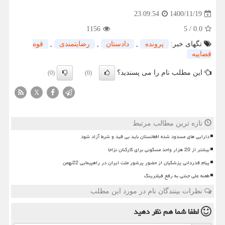
1400/11/19
23:09:54
1156
5
/
0.0
تگهای خبر:
پرونده
,
دادستان
,
رضایتمندی
,
قوه
قضاییه
این مطلب نام را می پسندید؟
(0)
(0)
X
تازه ترین مطالب مرتبط
دارایی های مسدود شده افغانستان باید بی قید و شرط آزاد شود
بیشتر از 20 هزار واحد مسکونی برای کارکنان نزاجا
پیام قدردانی پزشکیان از حضور پرشور ملت ایران در راهپیمایی 22بهمن
طعنه علی جنتی به رفع فیلترینگ
نظرات بینندگان نام در مورد این مطلب
لطفا شما هم
نظر دهید