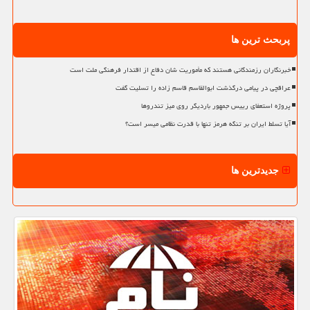
پربحث ترین ها
خبرنگاران رزمندگانی هستند که مأموریت شان دفاع از اقتدار فرهنگی ملت است
عراقچی در پیامی درگذشت ابوالقاسم قاسم زاده را تسلیت گفت
پروژه استعفای رییس جمهور باردیگر روی میز تندروها
آیا تسلط ایران بر تنگه هرمز تنها با قدرت نظامی میسر است؟
جدیدترین ها