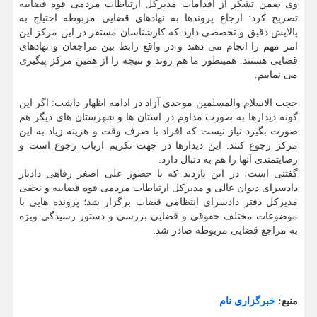
وی ضمن تشکر از اقدامات مدیرکل ارتباطات مردمی قوه قضاییه
تصریح کرد: ارجاع پروندها به نهادهای قضایی مربوطه احتیاج به
پالایش دقیق و تخصصی دارد که کارشناسان مستقر در این مرکز این
امر مهم را انجام می دهند و در واقع رابط بین مراجعان و نهادهای
قضایی هستند. همینطور ما هم روند و نتیجه را از همین مرکز پیگیری
می نماییم.
حجت الاسلام والمسلمین موحدی آزاد در ادامه اظهار داشت: اگر این
گونه دیدارها به صورت مداوم در استان ها و شهرستان های دیگر هم
صورت بگیرد نیاز نیست که افراد با صرف وقت و هزینه زیاد به این
مرکز رجوع کنند. این دیدارها در جهت تکریم ارباب رجوع است و
رضایتمندی آنها را هم به دنبال دارد.
گفتنی است، در این بازدید که با حضور علی اصغر رفاهی دادیار
دادسرای دیوان عالی و مدیرکل ارتباطات مردمی قوه قضاییه و نجفی
مدیرکل دفتر دادسرای انتظامی قضات برگزار شد؛ پرونده هایی با
موضوعات مختلف حقوقی و قضایی بررسی و دستور رسیدگی ویژه
به مراجع قضایی مربوطه صادر شد.
منبع:
خبرگزاری نام