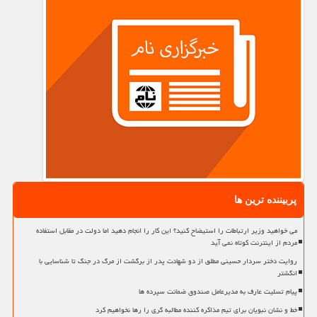
پربیننده ترین ها
می خواهید وزیر ارتباطات را استیضاح کنید؟ این کار را انجام دهید اما دولت در مقابل استفاده
مردم از اینترنت کوتاه نمی آید
روایت دختر سردار حسینی مطلق از دو شهادت پدر از برگشت از مرگ در جنگ تا شناسایی با
انگشتر
پیام تسلیت عارف به مدیرعامل صندوق ضمانت سپرده ها
خط و نشان نبویان برای تیم مذاکره کننده مطالبه گری را رها نخواهیم کرد