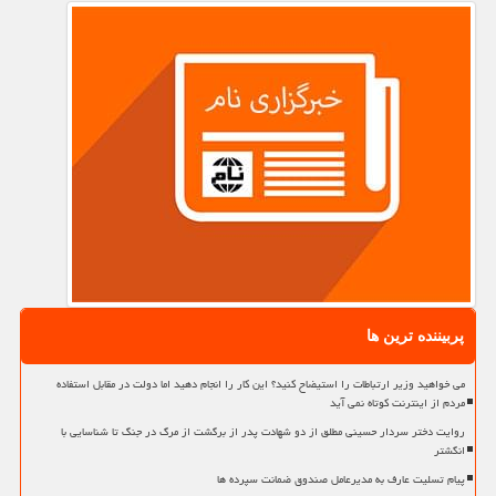
پربیننده ترین ها
می خواهید وزیر ارتباطات را استیضاح کنید؟ این کار را انجام دهید اما دولت در مقابل استفاده
مردم از اینترنت کوتاه نمی آید
روایت دختر سردار حسینی مطلق از دو شهادت پدر از برگشت از مرگ در جنگ تا شناسایی با
انگشتر
پیام تسلیت عارف به مدیرعامل صندوق ضمانت سپرده ها