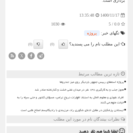
برداری است.
1400/11/17
13:35:48
1030
5
/
0.0
تگهای خبر:
پروژه
این مطلب نام را می پسندید؟
(0)
(0)
X
تازه ترین مطالب مرتبط
پروژه استعفای رییس جمهور باردیگر روی میز تندروها
مجوز جذب و به کارگیری ۱۳۸ نفر در میدان نفتی خشت و کنارتخته صادر شد
افراد نفوذی و معلوم الحال به استناد اظهارات دروغ ترامپ، مسؤلان کشور و حتی سپاه را به
خیانت متهم می کنند
ایستادن پزشکیان در مقابل ادعای شکوری راد، مرزبندی با رادیکالیسم اصلاح طلبی است
نظرات بینندگان نام در مورد این مطلب
لطفا شما هم
نظر دهید