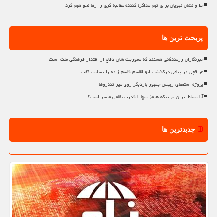
خط و نشان نبویان برای تیم مذاکره کننده مطالبه گری را رها نخواهیم کرد
پربحث ترین ها
خبرنگاران رزمندگانی هستند که مأموریت شان دفاع از اقتدار فرهنگی ملت است
عراقچی در پیامی درگذشت ابوالقاسم قاسم زاده را تسلیت گفت
پروژه استعفای رییس جمهور باردیگر روی میز تندروها
آیا تسلط ایران بر تنگه هرمز تنها با قدرت نظامی میسر است؟
جدیدترین ها