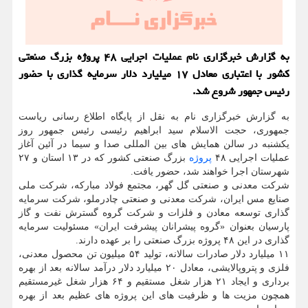
به گزارش خبرگزاری نام عملیات اجرایی ۴۸ پروژه بزرگ صنعتی
کشور با اعتباری معادل ۱۷ میلیارد دلار سرمایه گذاری با حضور
رئیس جمهور شروع شد.
به گزارش خبرگزاری نام به نقل از پایگاه اطلاع رسانی ریاست
جمهوری، حجت الاسلام سید ابراهیم رئیسی رئیس جمهور روز
یکشنبه در سالن همایش های بین المللی صدا و سیما در آئین آغاز
عملیات اجرایی ۴۸
پروژه
بزرگ صنعتی کشور که در ۱۳ استان و ۲۷
شهرستان اجرا خواهند شد، حضور یافت.
شرکت معدنی و صنعتی گل گهر، مجتمع فولاد مبارکه، شرکت ملی
صنایع مس ایران، شرکت معدنی و صنعتی چادرملو، شرکت سرمایه
گذاری توسعه معادن و فلزات و شرکت گروه گسترش نفت و گاز
پارسیان بعنوان «گروه پیشرانان پیشرفت ایران» مسئولیت سرمایه
گذاری در این ۴۸ پروژه بزرگ صنعتی را بر عهده دارند.
۱۱ میلیارد دلار صادرات سالانه، تولید ۵۴ میلیون تن محصول معدنی،
فلزی و پتروپالایشی، معادل ۲۰ میلیارد دلار درآمد سالانه بعد از بهره
برداری و ایجاد ۲۱ هزار شغل مستقیم و ۶۴ هزار شغل غیرمستقیم
همچون مزیت ها و ظرفیت های این پروژه های عظیم بعد از بهره