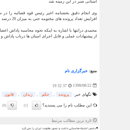
استانی صبر در این زمینه شد.
وی انجام دقیق بخشنامه اخیر رئیس قوه قضائیه را در
افزایش تعداد پرونده های مختومه حتی به میزان 20 درصد افزایش همراه با استفاده حداكثری از ظرفیت شعب موجود است.
محمدی درانتها با اشاره به اینكه نحوه محاسبه پاداش اعض
از پیشنهادات عملی و قابل اجرای استان ها درباب پاداش و ب
منبع:
خبرگزاری نام
1398/08/22
19:32:37
تگهای خبر:
پرونده
,
حكم
,
زندان
,
قانون
این مطلب نام را می پسندید؟
(0)
(1)
تازه ترین مطالب مرتبط
دشمن اشتباه محاسباتی داشت و تصور مقاومت ایران را نمی کرد