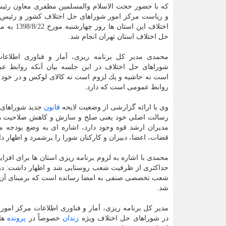
كه با حضور حجت الاسلام والمسلمین مظفری معاون رئیس
و ریاست مركز امور شوراهای حل اختلاف كشور و رئیس
اختلاف این استان ه
حل اختلاف استان تهران انجام شد.
محمدی مدیر كل برنامه ریزی، آمار و فناوری اطلاعا
شوراهای حل اختلاف در این جلسه بیان آنكه روابط ع
است نه حاشیه و یك لزوم است نه كالای لوكس و در خود م
روابط عمومی است كه دارد.
وی با ارائه گزارشی از وضعیت لایحه
قانون
جدید شوراهای 
مدیران ارشد قوه وجود دارد، اشاره ای به وضع بودجه م
قضات، اعضا، دبیران و كاركنان شورا را برشمرد و اظهار داشت: معاونت حقوقی
محمدی با اشاره به لزوم برنامه ریزی استان ها برای اف
حداكثری از ظرفیت شعب روستایی شد و اظهار داشت: در م
شعب تخصصی صنفی به امضا رسانده است كه برمبنای آن 
شد.
مدیر كل برنامه ریزی، آمار و فناوری اطلاعات مركز امور
در شوراهای حل اختلاف ویژه
زندان
خصوصاً در
پرونده
های