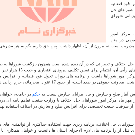
 قوه قضائیه
 شوراهای حل
ا روز چهارشنبه مورخ 1398/8/22 به میزبانی شورای
ت مركز امور
مومی در متن
دیریت است نه بیرون از آن، اظهار داشت: پس حق داریم بگوییم هر مدیریتی
حل اختلاف و تغییراتی كه در آن دیده شده است همچون بازگشت شوراها به ص
رسالت اصلی خود یعنی صلح و سازش و كاهش صلاحیت های رأیی آن، اهتمام برای 
ركز امور شوراها داشت و برنامه های دوران تحول قوه قضائیه و افزایش 
 در صدد است، از حدود 17 عنوان مجرمانه، جرم زدایی نماید.
زایش آمار صلح و سازش و بیان مزایای سازش نسبت به
حكم
در جامعه، خواهان 
هر ماه مركز امور شوراهای حل اختلاف با وزارت صنعت تفاهم نامه ای دربا
از ظرفیت شعب تخصصی برای افزایش صلح و سازش در اصناف استفاده بهینه
 شوراهای حل اختلاف، برنامه ریزی جهت استفاده حداكثری از توانمندی های م
 قتل از را برنامه های لازم الاجرای استان ها دانست و خواهان همكاری با 