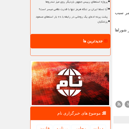
پروژه استعفای رییس جمهور باردیگر روی میز تندروها
آیا تسلط ایران بر تنگه هرمز تنها با قدرت نظامی میسر است؟
مر سبب
پشت پرده ادعای یک روحانی در رابطه با ۲۸ بار استعفای مسعود
پزشکیان
 شوراها
جدیدترین ها
موضوع های خبرگزاری نام
دولت
مجلس
برنامه
قانون