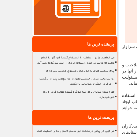
پربیننده ترین ها
 سزاوار
می خواهید وزیر ارتباطات را استیضاح کنید؟ این کار را انجام
دهید اما دولت در مقابل استفاده مردم از اینترنت کوتاه نمی آید
لاحیت و
پیام تسلیت عارف به مدیرعامل صندوق ضمانت سپرده ها
تعیین تكلیف نیروهای افتخاری و جذب 15 هزار نفر از آنها در
مسئولیت
روایت دختر سردار حسینی مطلق از دو شهادت پدر از برگشت
از مرگ در جنگ تا شناسایی با انگشتر
خط و نشان نبویان برای تیم مذاکره کننده مطالبه گری را رها
استفاده
نخواهیم کرد
ب ایجاد
 خواهد
پربحث ترین ها
ددكاران
عراقچی در پیامی درگذشت ابوالقاسم قاسم زاده را تسلیت گفت
ستادهای