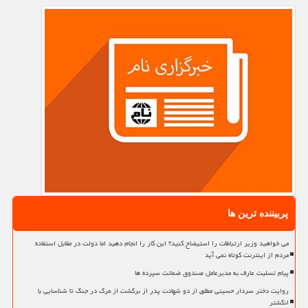
پربیننده ترین ها
می خواهید وزیر ارتباطات را استیضاح کنید؟ این کار را انجام دهید اما دولت در مقابل استفاده
مردم از اینترنت کوتاه نمی آید
پیام تسلیت عارف به مدیرعامل صندوق ضمانت سپرده ها
روایت دختر سردار حسینی مطلق از دو شهادت پدر از برگشت از مرگ در جنگ تا شناسایی با
انگشتر