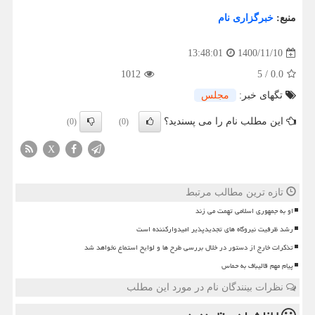
منبع:
خبرگزاری نام
1400/11/10
13:48:01
1012
5
/
0.0
تگهای خبر:
مجلس
این مطلب نام را می پسندید؟
(0)
(0)
X
تازه ترین مطالب مرتبط
او به جمهوری اسلامی تهمت می زند
رشد ظرفیت نیروگاه های تجدیدپذیر امیدوارکننده است
تذکرات خارج از دستور در خلال بررسی طرح ها و لوایح استماع نخواهد شد
پیام مهم قالیباف به حماس
نظرات بینندگان نام در مورد این مطلب