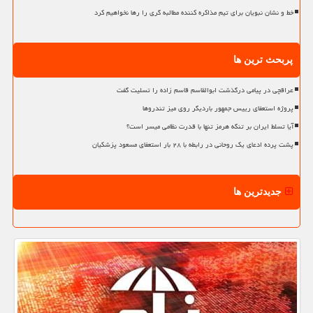
خط و نشان نبویان برای تیم مذاکره کننده مطالبه گری را رها نخواهیم کرد
پربحث ترین ها
عراقچی در پیامی درگذشت ابوالقاسم قاسم زاده را تسلیت گفت
پروژه استعفای رییس جمهور باردیگر روی میز تندروها
آیا تسلط ایران بر تنگه هرمز تنها با قدرت نظامی میسر است؟
پشت پرده ادعای یک روحانی در رابطه با ۲۸ بار استعفای مسعود پزشکیان
جدیدترین ها