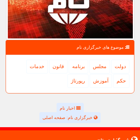
موضوع های خبرگزاری نام
دولت
مجلس
برنامه
قانون
خدمات
حكم
آموزش
رپورتاژ
اخبار نام
خبرگزاری نام: صفحه اصلی