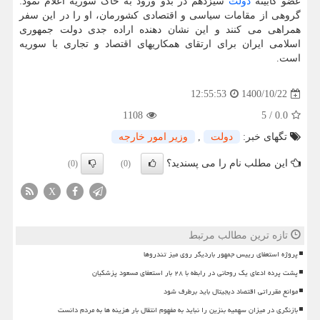
عضو کابینه
دولت
سیزدهم در بدو ورود به خاک سوریه اعلام نمود:
گروهی از مقامات سیاسی و اقتصادی کشورمان، او را در این سفر
همراهی می کنند و این نشان دهنده اراده جدی دولت جمهوری
اسلامی ایران برای ارتقای همکاریهای اقتصاد و تجاری با سوریه
است.
1400/10/22
12:55:53
1108
5
/
0.0
تگهای خبر:
دولت
,
وزیر امور خارجه
این مطلب نام را می پسندید؟
(0)
(0)
X
تازه ترین مطالب مرتبط
پروژه استعفای رییس جمهور باردیگر روی میز تندروها
پشت پرده ادعای یک روحانی در رابطه با ۲۸ بار استعفای مسعود پزشکیان
موانع مقرراتی اقتصاد دیجیتال باید برطرف شود
بازنگری در میزان سهمیه بنزین را نباید به مفهوم انتقال بار هزینه ها به مردم دانست