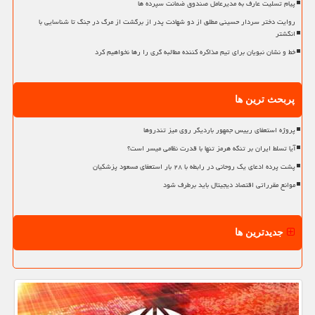
پیام تسلیت عارف به مدیرعامل صندوق ضمانت سپرده ها
روایت دختر سردار حسینی مطلق از دو شهادت پدر از برگشت از مرگ در جنگ تا شناسایی با
انگشتر
خط و نشان نبویان برای تیم مذاکره کننده مطالبه گری را رها نخواهیم کرد
پربحث ترین ها
پروژه استعفای رییس جمهور باردیگر روی میز تندروها
آیا تسلط ایران بر تنگه هرمز تنها با قدرت نظامی میسر است؟
پشت پرده ادعای یک روحانی در رابطه با ۲۸ بار استعفای مسعود پزشکیان
موانع مقرراتی اقتصاد دیجیتال باید برطرف شود
جدیدترین ها