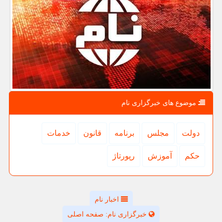
موضوع های خبرگزاری نام
دولت
مجلس
برنامه
قانون
خدمات
حكم
آموزش
رپورتاژ
اخبار نام
خبرگزاری نام: صفحه اصلی