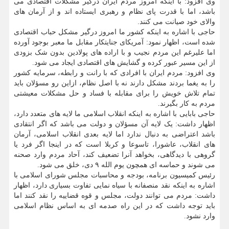
وی افزود: با اینکه امروز مردم ایران درگیر مشکلات اقتصادی می
باشد، اما با قدرت پای نظام و رهبری ایستاده اند و از آرمان های
والای خود صیانت می کنند.
حاجی با اشاره به اینکه کشور ما امروز درگیر مشکل حباب اقتصادی
شده است، اظهار نمود: آمریکای جنایتکار مقابل ما معبر بوجود آورده
اما علیرغم این مردم نجیب و با اراده های پولادین بدون شک بزودی
از این مسیر عبور کرده و گشایش های اقتصادی ایجاد می شود.
وی افزود: مردم ایران با افرادی که با رانت و رابطه، سرمایه کشور
را به یغما بردند مشکل دارند نه با اصل نظام، ازاین رو مسؤلان باید
تمام تلاش خویش را برای مقابله با فساد و حل مشکلات معیشتی
مردم به کار بگیرند.
حاجی بابایی با اشاره به اینکه انقلاب اسلامی ما لایه های متعدد دارد،
اظهار داشت: یک لایه آن مسؤلان و دولت می باشد که اگر انتقادی
باشد اعتراضی به دنبال ندارد اما لایه بعدی انقلاب اسلامی، آرمان
های انقلاب، عاشورا، تاسوعا و کربلا است که در اینجا اگر فرد یا
گروهی با دیدگاهی، بخواهد آنرا تضعیف کند، آحاد مردم وارد صحنه
می شوند و حماسه ای همچون یوم الله ۹ دی، خلق می شود.
رئیس کمیسیون برنامه، بودجه و محاسبات مجلس شورای اسلامی با
اشاره به اینکه نقد منصفانه با سیاه نمایی تفاوت بسیاری دارد، اظهار
داشت: مردم می توانند دولت، مجلس و قوه قضاییه را نقد کنند اما
باید توجه داشت که در این راه صدمه ای به اساس نظام اسلامی
وارد نشود.