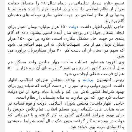
تشییع جنازه سردار سلیمانی در دیماه سال ۹۸ را مصداق حمایت
مردم از نظام اسلامی دانست و در ادامه اظهار داشت: همه باید با
پشتیبانی از نظام اسلامی در جهت خنثی سازی توطئه های دشمنان
گام بردارند.
حاجی بابایی اظهار داشت:
دولت
۱۵۰ هزار میلیارد تومان اعتبار برای
ایجاد اشتغال جوانان در بودجه سال آینده کشور پیشنهاد داده که گام
بلندی در جهت حل مشکل بیکاری است، علاوه بر این، ۱۵۰ هزار
میلیارد تومان هم از محل تسهیلات بانکی به این مهم اضافه می شود
که سهم هر استان از آن دست کم، ۲۰ هزار میلیاردریال برآورد می
شود.
وی افزود: همینطور عملیات ساخت چهار میلیون واحد مسکن هم
سال آینده در کشور شروع می شود که بر مبنای آن سه هزار و ۵۰۰
عنوان فرصت شغلی ایجاد می شود.
رئیس کمیسیون
برنامه
و بودجه مجلس شورای اسلامی اظهار
داشت: امروز دولتی زمام امور را در دست گرفته که شبانه روز برای
بهبود شرایط کشور تلاش می کند و باید با تمام وجود از این دولت
حمایت کرد چون که این مبادرت به مثابه پشتیبانی از نظام است.
حاجی اظهار داشت: مجلس شورای اسلامی، دولت و قوه قضاییه در
سایه هدایت های حکیمانه رهبر معظم انقلاب، تمام تلاش خویش را
برای بهبود شرایط اقتصادی کشور به کار گرفته و با تمهیداتی که
دولت در بودجه به کار گرفته، بدون شک سال آینده شرایط معیشتی
و اقتصادی مردم بهتر خواهد شد.