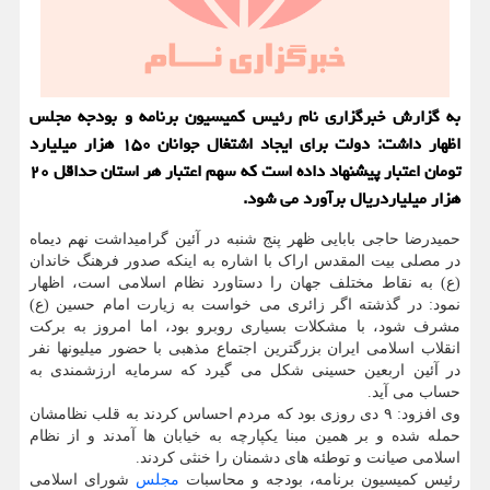
به گزارش خبرگزاری نام رئیس کمیسیون برنامه و بودجه مجلس
اظهار داشت: دولت برای ایجاد اشتغال جوانان ۱۵۰ هزار میلیارد
تومان اعتبار پیشنهاد داده است که سهم اعتبار هر استان حداقل ۲۰
هزار میلیاردریال برآورد می شود.
حمیدرضا حاجی بابایی ظهر پنج شنبه در آئین گرامیداشت نهم دیماه
در مصلی بیت المقدس اراک با اشاره به اینکه صدور فرهنگ خاندان
(ع) به نقاط مختلف جهان را دستاورد نظام اسلامی است، اظهار
نمود: در گذشته اگر زائری می خواست به زیارت امام حسین (ع)
مشرف شود، با مشکلات بسیاری روبرو بود، اما امروز به برکت
انقلاب اسلامی ایران بزرگترین اجتماع مذهبی با حضور میلیونها نفر
در آئین اربعین حسینی شکل می گیرد که سرمایه ارزشمندی به
حساب می آید.
وی افزود: ۹ دی روزی بود که مردم احساس کردند به قلب نظامشان
حمله شده و بر همین مبنا یکپارچه به خیابان ها آمدند و از نظام
اسلامی صیانت و توطئه های دشمنان را خنثی کردند.
رئیس کمیسیون برنامه، بودجه و محاسبات
مجلس
شورای اسلامی