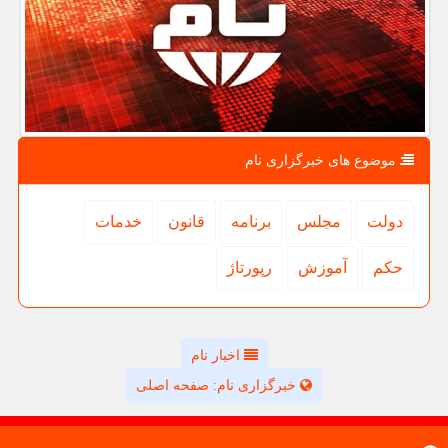
موضوع های خبرگزاری نام
دولت
مجلس
برنامه
قانون
خدمات
حكم
آموزش
رپورتاژ
اخبار نام
خبرگزاری نام: صفحه اصلی