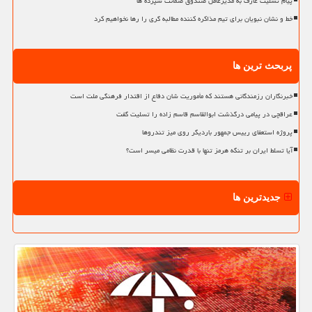
پیام تسلیت عارف به مدیرعامل صندوق ضمانت سپرده ها
خط و نشان نبویان برای تیم مذاکره کننده مطالبه گری را رها نخواهیم کرد
پربحث ترین ها
خبرنگاران رزمندگانی هستند که مأموریت شان دفاع از اقتدار فرهنگی ملت است
عراقچی در پیامی درگذشت ابوالقاسم قاسم زاده را تسلیت گفت
پروژه استعفای رییس جمهور باردیگر روی میز تندروها
آیا تسلط ایران بر تنگه هرمز تنها با قدرت نظامی میسر است؟
جدیدترین ها