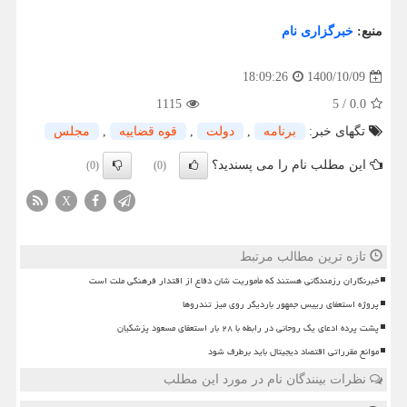
منبع:
خبرگزاری نام
1400/10/09
18:09:26
1115
5
/
0.0
تگهای خبر:
برنامه
,
دولت
,
قوه قضاییه
,
مجلس
این مطلب نام را می پسندید؟
(0)
(0)
X
تازه ترین مطالب مرتبط
خبرنگاران رزمندگانی هستند که مأموریت شان دفاع از اقتدار فرهنگی ملت است
پروژه استعفای رییس جمهور باردیگر روی میز تندروها
پشت پرده ادعای یک روحانی در رابطه با ۲۸ بار استعفای مسعود پزشکیان
موانع مقرراتی اقتصاد دیجیتال باید برطرف شود
نظرات بینندگان نام در مورد این مطلب