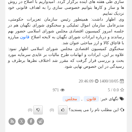
سازی طی هفته های آینده برگزار گردد. امیدواریم با اصلاح در روش
ها و ساز و کارها بتوانیم خصوصی سازی را به اهداف قانونی خود
نزدیک نماییم.
وی اظهار داشت: همینطور رئیس سازمان تعزیرات حکومتی،
مدیرعامل سازمان اموال تملیکی و سخنگوی شورای نگهبان هم در
جلسه امروز کمیسیون اقتصادی مجلس شورای اسلامی حضور بهم
رساندند و درباره ایرادات شورای نگهبان به لایحه اصلاح
قانون
مبارزه
با قاچاق کالا و ارز مباحثی عنوان شد.
سخنگوی کمیسیون اقتصادی مجلس شورای اسلامی اظهار نمود:
علاوه بر این، ایرادات و ابهامات طرح مالیات بر عایدی سرمایه مورد
بحث و بررسی قرار گرفت که مقرر شد اختلاف نظرها برطرف و
رسیدگی در این خصوص نهایی شود.
1400/10/05
20:46:09
971
5
/
0.0
تگهای خبر:
قانون
,
مجلس
این مطلب نام را می پسندید؟
(0)
(0)
X