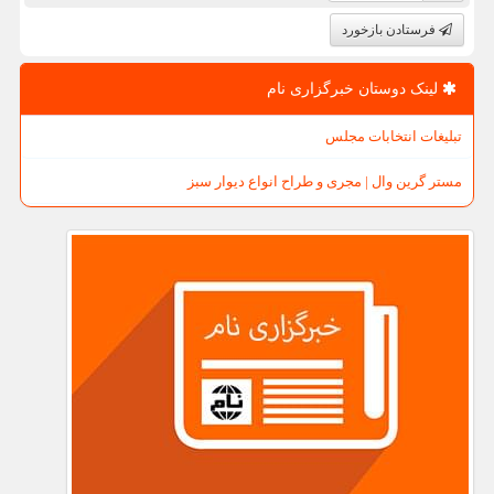
فرستادن بازخورد
لینک دوستان خبرگزاری نام
تبلیغات انتخابات مجلس
مستر گرین وال | مجری و طراح انواع دیوار سبز