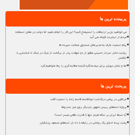
پربیننده ترین ها
می خواهید وزیر ارتباطات را استیضاح کنید؟ این کار را انجام دهید اما دولت در مقابل استفاده
مردم از اینترنت کوتاه نمی آید
پیام تسلیت عارف به مدیرعامل صندوق ضمانت سپرده ها
روایت دختر سردار حسینی مطلق از دو شهادت پدر از برگشت از مرگ در جنگ تا شناسایی با
انگشتر
خط و نشان نبویان برای تیم مذاکره کننده مطالبه گری را رها نخواهیم کرد
پربحث ترین ها
عراقچی در پیامی درگذشت ابوالقاسم قاسم زاده را تسلیت گفت
پروژه استعفای رییس جمهور باردیگر روی میز تندروها
آیا تسلط ایران بر تنگه هرمز تنها با قدرت نظامی میسر است؟
پشت پرده ادعای یک روحانی در رابطه با ۲۸ بار استعفای مسعود پزشکیان