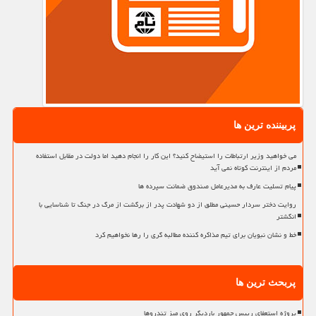
پربیننده ترین ها
می خواهید وزیر ارتباطات را استیضاح کنید؟ این کار را انجام دهید اما دولت در مقابل استفاده
مردم از اینترنت کوتاه نمی آید
پیام تسلیت عارف به مدیرعامل صندوق ضمانت سپرده ها
روایت دختر سردار حسینی مطلق از دو شهادت پدر از برگشت از مرگ در جنگ تا شناسایی با
انگشتر
خط و نشان نبویان برای تیم مذاکره کننده مطالبه گری را رها نخواهیم کرد
پربحث ترین ها
پروژه استعفای رییس جمهور باردیگر روی میز تندروها