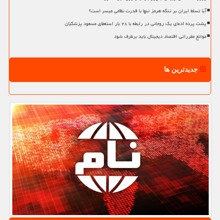
آیا تسلط ایران بر تنگه هرمز تنها با قدرت نظامی میسر است؟
پشت پرده ادعای یک روحانی در رابطه با ۲۸ بار استعفای مسعود پزشکیان
موانع مقرراتی اقتصاد دیجیتال باید برطرف شود
جدیدترین ها