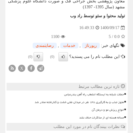
معاون پژوهشی بخش جراحی فک و صورت دانشگاه علوم پزشکی
مشهد (سال 1395- 1397)
تولید محتوا و سئو توسط راد وب
1400/09/17
16:49:33
1100
5
/
0.0
تگهای خبر:
رپورتاژ
,
خدمات
,
رضایتمندی
این مطلب نام را می پسندید؟
(0)
(0)
X
تازه ترین مطالب مرتبط
حملات شبانه به ایستگاه انشعاب راه آهن بندرعباس
مجوز جذب و به کارگیری ۱۳۸ نفر در میدان نفتی خشت و کنارتخته صادر شد
انواع ریزش مو و درمان آن
مساله هسته ای از مذاکرات حذف نشد
نظرات بینندگان نام در مورد این مطلب