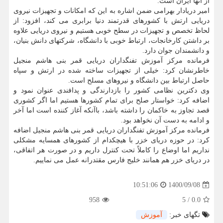
از آنها ایران است.
امیر دریادار بهرامی ضمن اشاره به این که امکانات و تجهیزات نیروی
دریایی ارتش با کشورهای قدرتمند دنیا برابری می کند، افزود: از
لحاظ تخصص و تجهیزات در سطح خوبی هستیم و نیروی دریایی علاوه
بر داشتن کارخانجات، ارتباط خوبی با دانشگاه، شرکتهای دانش بنیان،
و دانشمندان جوان دارد.
فرمانده مرکز آموزش تفنگداران دریایی قمر بنی هاشم منجیل
خاطرنشان کرد: خیلی از تجهیزات ساخته شده در ارتش و سپاه
حاصل ارتباط بین دانشگاه و نیروهای مسلح است.
وی دکترین نظامی کشور را بازدارندگی و پدافندی عنوان نمود و
اضافه کرد: خواستار صلح برای تمام کشورها هستیم اما اگر کشوری
قصد تجاوز به خاکمان را داشته باشد، باآنکه آغاز کننده است اما آخر
و ادامه به دست آن نخواهد بود.
فرمانده مرکز آموزش تفنگداران دریایی قمر بنی هاشم منجیل اضافه
کرد: در حوزه دریای خزر با هیچکدام از کشورهای همسایه مشکلی
نداریم اما اوضاع را کاملاً تحت کنترل داریم و در صورت هر اتفاقی،
در دریای خزر هم همانند خلیج فارس مقتدرانه عمل می نماییم.
1400/09/08
10:51:06
958
5
/
0.0
تگهای خبر:
آموزش