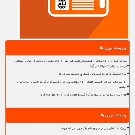
پربیننده ترین ها
می خواهید وزیر ارتباطات را استیضاح کنید؟ این کار را انجام دهید اما دولت در مقابل استفاده
مردم از اینترنت کوتاه نمی آید
پیام تسلیت عارف به مدیرعامل صندوق ضمانت سپرده ها
روایت دختر سردار حسینی مطلق از دو شهادت پدر از برگشت از مرگ در جنگ تا شناسایی با
انگشتر
خط و نشان نبویان برای تیم مذاکره کننده مطالبه گری را رها نخواهیم کرد
پربحث ترین ها
پروژه استعفای رییس جمهور باردیگر روی میز تندروها