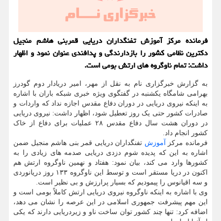
فرمانده مرکز آموزش تفنگداران دریایی قمربنی هاشم منجیل
دکترین نظامی کشور را بازدارندگی و پدافندی عنوان نمود و اظهار
داشت: تمام ناوگروه های ارتش بومی است.
به گزارش خبرگزاری نام به نقل از مهر، امیر دریادار دوم گودرز
بهرامی شامگاه یکشنبه در گفتگوی ویژه خبری شبکه باران با اشاره
به اینکه نیروی دریایی در دوران دفاع مقدس اجازه نداد که واردات و
صادرات کشور حتی یک روز تعطیل شود، اظهار داشت: نیروی دریایی
در دوران هشت سال دفاع مقدس ۲۸ عملیات برای دفاع از خاک
کشور انجام داد.
فرمانده مرکز
آموزش
تفنگداران دریایی قمر بنی هاشم منجیل ضمن
اشاره به این که پدیده شوم دزدی دریایی صدمه های زیادی را به
کشورها وارد می کند، بیان نمود: هفتاد و نهمین ناوگروه ارتش هم
اکنون در دریا مستقر است و توسط این ناوگروه ۱۳۳ روز دریانوردی
و سه اقیانوس را پیمودیم که بسیار پرارزش و بی نظیر است.
وی با اشاره به اینکه ناوگروه نیروی دریایی ارتش کاملاً بومی است و
این مهم پیشرفت جمهوری اسلامی در این عرصه را نشان می دهد،
اضافه کرد: تنها چند کشور توان ساخت ناو و زیردریایی دارند که یکی