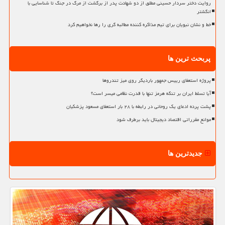
روایت دختر سردار حسینی مطلق از دو شهادت پدر از برگشت از مرگ در جنگ تا شناسایی با
انگشتر
خط و نشان نبویان برای تیم مذاکره کننده مطالبه گری را رها نخواهیم کرد
پربحث ترین ها
پروژه استعفای رییس جمهور باردیگر روی میز تندروها
آیا تسلط ایران بر تنگه هرمز تنها با قدرت نظامی میسر است؟
پشت پرده ادعای یک روحانی در رابطه با ۲۸ بار استعفای مسعود پزشکیان
موانع مقرراتی اقتصاد دیجیتال باید برطرف شود
جدیدترین ها