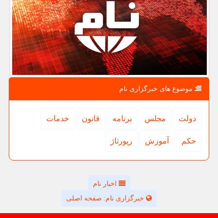
موضوع های خبرگزاری نام
دولت
مجلس
برنامه
قانون
خدمات
حكم
آموزش
رپورتاژ
اخبار نام
خبرگزاری نام: صفحه اصلی