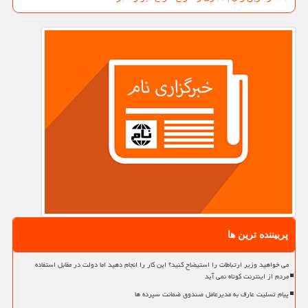
پربیننده ترین ها
می خواهید وزیر ارتباطات را استیضاح کنید؟ این کار را انجام دهید اما دولت در مقابل استفاده
مردم از اینترنت کوتاه نمی آید
پیام تسلیت عارف به مدیرعامل صندوق ضمانت سپرده ها