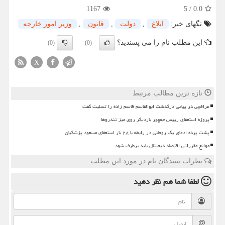
1167
5
/
0.0
تگهای خبر:
ابلاغ
,
دولت
,
قانون
,
وزیر امور خارجه
این مطلب نام را می پسندید؟
(0)
(0)
X
تازه ترین مطالب مرتبط
عراقچی در پیامی درگذشت ابوالقاسم قاسم زاده را تسلیت گفت
پروژه استعفای رییس جمهور باردیگر روی میز تندروها
پشت پرده ادعای یک روحانی در رابطه با ۲۸ بار استعفای مسعود پزشکیان
موانع مقرراتی اقتصاد دیجیتال باید برطرف شود
نظرات بینندگان نام در مورد این مطلب
لطفا شما هم
نظر دهید