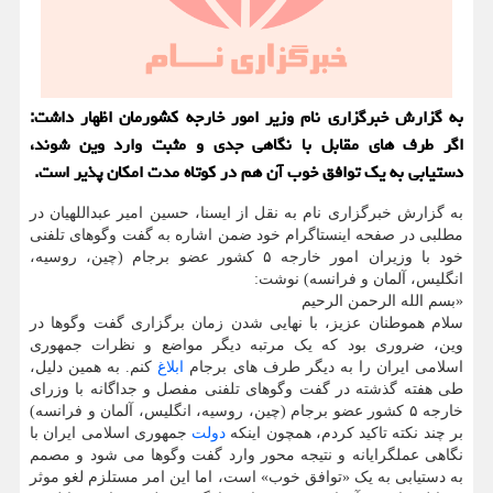
به گزارش خبرگزاری نام وزیر امور خارجه کشورمان اظهار داشت:
اگر طرف های مقابل با نگاهی جدی و مثبت وارد وین شوند،
دستیابی به یک توافق خوب آن هم در کوتاه مدت امکان پذیر است.
به گزارش خبرگزاری نام به نقل از ایسنا، حسین امیر عبداللهیان در
مطلبی در صفحه اینستاگرام خود ضمن اشاره به گفت وگوهای تلفنی
خود با وزیران امور خارجه ۵ کشور عضو برجام (چین، روسیه،
انگلیس، آلمان و فرانسه) نوشت:
«بسم الله الرحمن الرحیم
سلام هموطنان عزیز، با نهایی شدن زمان برگزاری گفت وگوها در
وین، ضروری بود که یک مرتبه دیگر مواضع و نظرات جمهوری
اسلامی ایران را به دیگر طرف های برجام
ابلاغ
کنم. به همین دلیل،
طی هفته گذشته در گفت وگوهای تلفنی مفصل و جداگانه با وزرای
خارجه ۵ کشور عضو برجام (چین، روسیه، انگلیس، آلمان و فرانسه)
بر چند نکته تاکید کردم، همچون اینکه
دولت
جمهوری اسلامی ایران با
نگاهی عملگرایانه و نتیجه محور وارد گفت وگوها می شود و مصمم
به دستیابی به یک «توافق خوب» است، اما این امر مستلزم لغو موثر