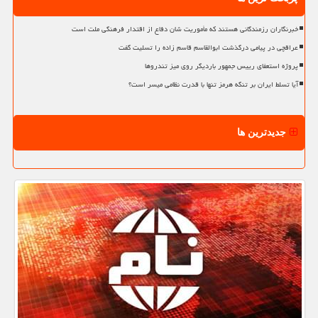
خبرنگاران رزمندگانی هستند که مأموریت شان دفاع از اقتدار فرهنگی ملت است
عراقچی در پیامی درگذشت ابوالقاسم قاسم زاده را تسلیت گفت
پروژه استعفای رییس جمهور باردیگر روی میز تندروها
آیا تسلط ایران بر تنگه هرمز تنها با قدرت نظامی میسر است؟
جدیدترین ها