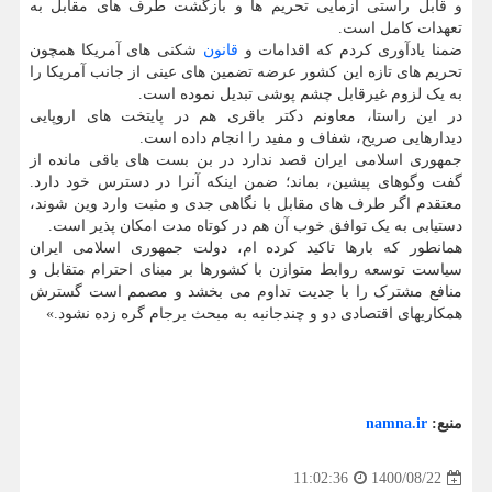
و قابل راستی آزمایی تحریم ها و بازگشت طرف های مقابل به
تعهدات کامل است.
ضمنا یادآوری کردم که اقدامات و
قانون
شکنی های آمریکا همچون
تحریم های تازه این کشور عرضه تضمین های عینی از جانب آمریکا را
به یک لزوم غیرقابل چشم پوشی تبدیل نموده است.
در این راستا، معاونم دکتر باقری هم در پایتخت های اروپایی
دیدارهایی صریح، شفاف و مفید را انجام داده است.
جمهوری اسلامی ایران قصد ندارد در بن بست های باقی مانده از
گفت وگوهای پیشین، بماند؛ ضمن اینکه آنرا در دسترس خود دارد.
معتقدم اگر طرف های مقابل با نگاهی جدی و مثبت وارد وین شوند،
دستیابی به یک توافق خوب آن هم در کوتاه مدت امکان پذیر است.
همانطور که بارها تاکید کرده ام، دولت جمهوری اسلامی ایران
سیاست توسعه روابط متوازن با کشورها بر مبنای احترام متقابل و
منافع مشترک را با جدیت تداوم می بخشد و مصمم است گسترش
همکاریهای اقتصادی دو و چندجانبه به مبحث برجام گره زده نشود.»
منبع:
namna.ir
1400/08/22
11:02:36