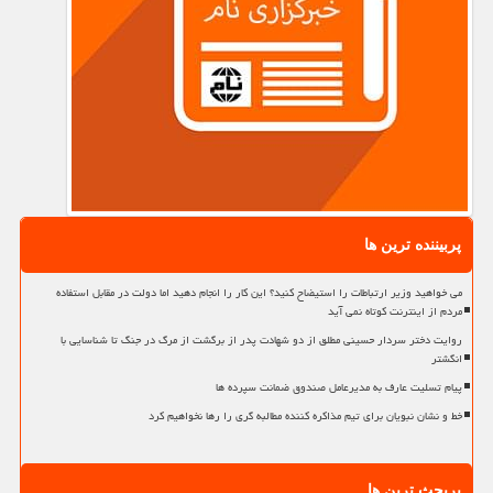
پربیننده ترین ها
می خواهید وزیر ارتباطات را استیضاح کنید؟ این کار را انجام دهید اما دولت در مقابل استفاده
مردم از اینترنت کوتاه نمی آید
روایت دختر سردار حسینی مطلق از دو شهادت پدر از برگشت از مرگ در جنگ تا شناسایی با
انگشتر
پیام تسلیت عارف به مدیرعامل صندوق ضمانت سپرده ها
خط و نشان نبویان برای تیم مذاکره کننده مطالبه گری را رها نخواهیم کرد
پربحث ترین ها