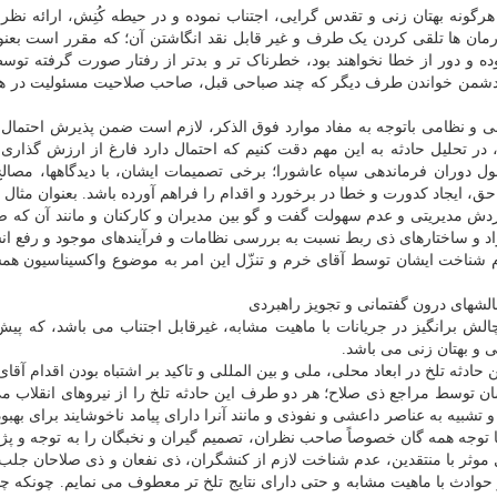
ونه بهتان زنی و تقدس گرایی، اجتناب نموده و در حیطه کُنِش، ارائه نظر 
رمان ها تلقی کردن یک طرف و غیر قابل نقد انگاشتن آن؛ که مقرر است بعنو
بوده و دور از خطا نخواهند بود، خطرناک تر و بدتر از رفتار صورت گرفته ت
 و دشمن خواندن طرف دیگر که چند صباحی قبل، صاحب صلاحیت مسئولیت در هم
بی و نظامی باتوجه به مفاد موارد فوق الذکر، لازم است ضمن پذیرش احتمال
ر تحلیل حادثه به این مهم دقت کنیم که احتمال دارد فارغ از ارزش گذاری ر
ل دوران فرماندهی سپاه عاشورا؛ برخی تصمیمات ایشان، با دیدگاهها، مصال
 حق، ایجاد کدورت و خطا در برخورد و اقدام را فراهم آورده باشد. بعنوان مثال
ردش مدیریتی و عدم سهولت گفت و گو بین مدیران و کارکنان و مانند آن که صب
فراد و ساختارهای ذی ربط نسبت به بررسی نظامات و فرآیندهای موجود و رفع ان
عدم شناخت ایشان توسط آقای خرم و تنزّل این امر به موضوع واکسیناسیون هم
الشهای درون گفتمانی و تجویز راهبردی
ش برانگیز در جریانات با ماهیت مشابه، غیرقابل اجتناب می باشد، که پیش 
 و بهتان زنی می باشد.
حادثه تلخ در ابعاد محلی، ملی و بین المللی و تاکید بر اشتباه بودن اقدام آقای
توسط مراجع ذی صلاح؛ هر دو طرف این حادثه تلخ را از نیروهای انقلاب می
 تشبیه به عناصر داعشی و نفوذی و مانند آنرا دارای پیامد ناخوشایند برای بهب
توجه همه گان خصوصاً صاحب نظران، تصمیم گیران و نخبگان را به توجه و پ
ل موثر با منتقدین، عدم شناخت لازم از کنشگران، ذی نفعان و ذی صلاحان جلب 
حوادث با ماهیت مشابه و حتی دارای نتایج تلخ تر معطوف می نمایم. چونکه چ