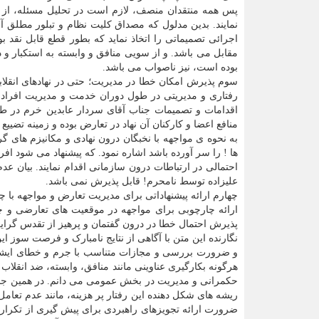
پس همه منتقدان منصف، لازم است در تحلیل مسئله، از هرگ
نمایند. بدین مدلول که مصداق کلیت نظام و تبلور مطلق آ
اجرائی تصمیماتی را اتخاذ نماید که بطور قطع قابل نقد 
مقابل می باشد. و از سویی منافق و وابسته به استکبار
بوده است، نیز ناصواب می باشد.
سوم پذیرش امکان خطا در مدیریت؛ حتی در نهادهای انقلا
رفتاری و مدیریتی در طول دوران خدمت و مدیریت افراد، د
اقدامات و تصمیمات جناب آقای سردار عابدین خرم در طو
منافع اعضا و کارکنان آن نهاد در تعارض بوده و زمینه تضییع
به نحوه ی مواجهه با نخبگان درون نهادی و مکانیزم های گ
ها ! را سر آورده باشد اشاره نمود. که پیشنهاد می شود ا
احتمالی در ارتباطات درون سازمانی اقدام نمایند. بیان 
علیزاده توسط نامحرم! قابل پذیرش نمی باشد.
چهارم ارائه پیشنهاداتی برای مدیریت تعارض و مواجهه با چ
ارائه چارچوبی برای مواجهه در موقعیت های تعارضی و چال
پذیرش احتمال خطا در درون گفتمان و پرهیز از تقدس گرایی
نگارنده این متن با آگاهی از نتایج نامبارک و فرصت سوز این 
و ضرورت بررسی و مجازات متناسب با جرم و خطای ایشان 
هرگونه بکارگیری عناوینی مانند منافق، وابسته، ضد انقلاب و
حکمرانی و مدیریت در بخش عمومی می دانم. در همین جا 
ریشه های شکل دهنده این رفتار پر هزینه، مانند عدم تعام
ضرورت ارائه تجویزهای راهبردی برای پیش گیری از تکرار 