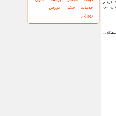
 لازم و
دان، می
خدمات
حكم
آموزش
رپورتاژ
 مشکلات