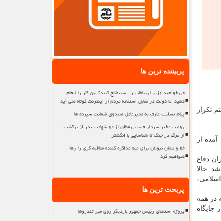
پربیننده ترین ها
می خواهید وزیر ارتباطات را استیضاح کنید؟ این کار را انجام
دهید اما دولت در مقابل استفاده مردم از اینترنت کوتاه نمی آید
م تکرار
پیام تسلیت عارف به مدیرعامل صندوق ضمانت سپرده ها
روایت دختر سردار حسینی مطلق از دو شهادت پدر از برگشت
از مرگ در جنگ تا شناسایی با انگشتر
آمده از
خط و نشان نبویان برای تیم مذاکره کننده مطالبه گری را رها
نخواهیم کرد
ان دفاع
د. حالا
اسلامی،
پربحث ترین ها
 در همه
 جایگاه
پروژه استعفای رییس جمهور باردیگر روی میز تندروها