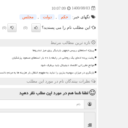
1400/08/03
10:07:09
تگهای خبر:
حكم
,
دولت
,
مجلس
این مطلب نام را می پسندید؟
(0)
(0)
تازه ترین مطالب مرتبط
پروژه استعفای رییس جمهور باردیگر روی میز تندروها
پشت پرده ادعای یک روحانی در رابطه با ۲۸ بار استعفای مسعود پزشکیان
موانع مقرراتی اقتصاد دیجیتال باید برطرف شود
بازنگری در میزان سهمیه بنزین را نباید به مفهوم انتقال بار هزینه ها به مردم دانس
نظرات بینندگان نام در مورد این مطلب
لطفا شما هم
در مورد این مطلب
نظر دهید