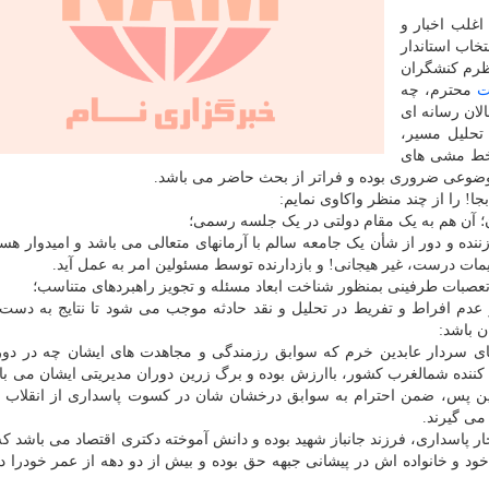
اغلب اخبار و
خاب استاندار
نظرم کنشگران
ت
محترم، چه
ان رسانه ای
حلیل مسیر،
ن خط مشی های
وضوعی ضروری بوده و فراتر از بحث حاضر می باشد.
ا! را از چند منظر واکاوی نمایم:
؛ آن هم به یک مقام دولتی در یک جلسه رسمی؛
نده و دور از شأن یک جامعه سالم با آرمانهای متعالی می باشد و امیدوار هست
مات درست، غیر هیجانی! و بازدارنده توسط مسئولین امر به عمل آید.
صبات طرفینی بمنظور شناخت ابعاد مسئله و تجویز راهبردهای متناسب؛
دم افراط و تفریط در تحلیل و نقد حادثه موجب می شود تا نتایج به دست 
ن باشد:
ی سردار عابدین خرم که سوابق رزمندگی و مجاهدت های ایشان چه در دور
 کننده شمالغرب کشور، باارزش بوده و برگ زرین دوران مدیریتی ایشان می باش
 زین پس، ضمن احترام به سوابق درخشان شان در کسوت پاسداری از انقلاب 
می گیرند.
پاسداری، فرزند جانباز شهید بوده و دانش آموخته دکتری اقتصاد می باشد که
ود و خانواده اش در پیشانی جبهه حق بوده و بیش از دو دهه از عمر خودرا در