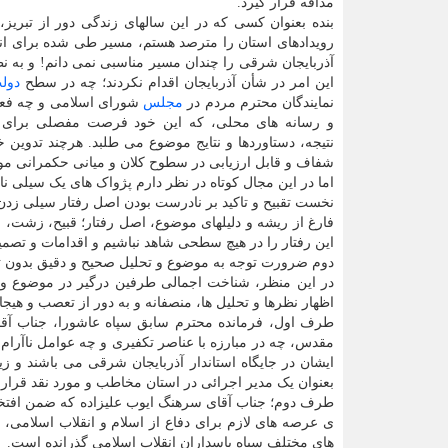
مداقه قرار گیرد.
بنده بعنوان کسی که در این سالهای زندگی دور از تبریز، 
رویدادهای استان را مترصد هستم، مسیر طی شده برای انت
آذربایجان شرقی را چندان مسیر مناسبی نمی دانم! و به 
این امر در شأن آذربایجان اقدام نکردند؛ چه در سطح
دول
نمایندگان محترم مردم در
مجلس
شورای اسلامی و چه فعال
و رسانه های محلی، که این خود فرصت مفصلی برای ت
نتیجه، دستاوردها و نتایج موضوع می طلبد. هرچند تدوی
شفاف و قابل ارزیابی در سطوح کلان و میانی حکمرانی م
اما در این مجال کوتاه در نظر دارم پژواک های یک سیلی نابج
نخست تقبیح و تاکید بر نادرست بودن اصل رفتار سیلی زدن
فارغ از ریشه و دلیلهای موضوع، اصل رفتار؛ قبیح، زشت، زن
این رفتار را در هیچ سطحی شاهد نباشیم و اقدامات و تصمی
دوم ضرورت توجه به موضوع و تحلیل صحیح و دقیق بدون تع
در این منظر، شناخت اجمالی طرفین درگیر در موضوع و ع
اظهار نظرها و تحلیل ها، منصفانه و به دور از تعصب و هیجا
طرف اول، فرمانده محترم سابق سپاه عاشورا، جناب آقا
مقدس، چه در مبارزه با عناصر تکفیری و چه عوامل ناآرام
ایشان در جایگاه استاندار آذربایجان شرقی می باشند و
بعنوان یک مدیر اجرائی در استان مخاطب و مورد نقد قرار 
طرف دوم؛ جناب آقای سرهنگ ایوب علیزاده که ضمن افتخار 
ی عرصه های لازم برای دفاع از اسلام و انقلاب اسلامی، خ
های مختلف سپاه پاسداران انقلاب اسلامی گذرانده است.