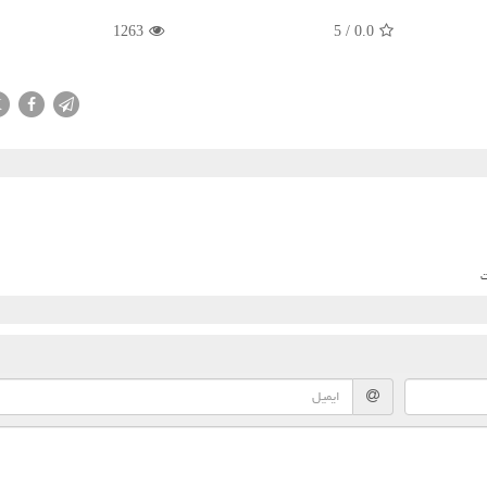
1263
5
/
0.0
X
ت