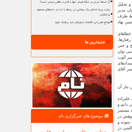
آیا تسلط ایران بر تنگه هرمز تنها با قدرت نظامی میسر است؟
و تحلیل
پشت پرده ادعای یک روحانی در رابطه با ۲۸ بار استعفای مسعود
ان مدیر
پزشکیان
وسط طرف
موانع مقرراتی اقتصاد دیجیتال باید برطرف شود
ین نهاد
 خطاهای
فتارها،
جدیدترین ها
ح و حتی
 می توان
ر ایّوب
سدادهای
سر آقای
نیاز آن
 علیزاده
 دانم و
ود مستمر
موضوع های خبرگزاری نام
ژوهش در
نموده و
الشی در
دولت
مجلس
برنامه
قانون