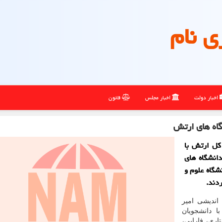
ی نام
اخبار دولت
اخبار مجلس
قانون
اه های ارتش
کل ارتش با
انشگاه های
شگاه علوم و
دند.
اندیشی امیر
 دانشجویان
اری، فارابی،