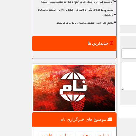
آیا تسلط ایران بر تنگه هرمز تنها با قدرت نظامی میسر است؟
پشت پرده ادعای یک روحانی در رابطه با ۲۸ بار استعفای مسعود
پزشکیان
موانع مقرراتی اقتصاد دیجیتال باید برطرف شود
جدیدترین ها
موضوع های خبرگزاری نام
دولت
مجلس
برنامه
قانون