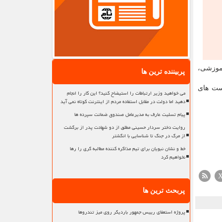
آموزشی،
پربیننده ترین ها
است های
می خواهید وزیر ارتباطات را استیضاح کنید؟ این کار را انجام
دهید اما دولت در مقابل استفاده مردم از اینترنت کوتاه نمی آید
پیام تسلیت عارف به مدیرعامل صندوق ضمانت سپرده ها
روایت دختر سردار حسینی مطلق از دو شهادت پدر از برگشت
از مرگ در جنگ تا شناسایی با انگشتر
خط و نشان نبویان برای تیم مذاکره کننده مطالبه گری را رها
نخواهیم کرد
پربحث ترین ها
پروژه استعفای رییس جمهور باردیگر روی میز تندروها