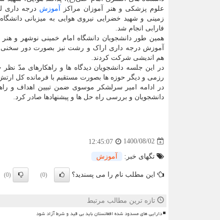
علوم پزشکی و هنر آموزان مراکز
آموزش
درجه داری ل
زمینی و شهید خضرایی نیروی هوایی به میزبانی دانشگاه
فارابی انجام شد.
همین طور دانشجویان دانشگاه امام خمینی نوشهر و هنر 
آموزش درجه داری اراک و رشت نیز بصورت دور سخنی 
هم اندیشی شرکت کردند.
در این جلسه دانشجویان دیدگاه ها و راهکارهای مدّ نظر
رزمی و دیگر حوزه ها بصورت مستقیم با فرمانده کل ارتش
در ادامه امیر سرلشکر موسوی ضمن تبیین اهداف و راهب
دانشجویان و بررسی راه حل ها و پیشنهادها صادر کرد.
1400/08/02
12:45:07
تگهای خبر:
آموزش
این مطلب نام را می پسندید؟
(0)
(0)
تازه ترین مطالب مرتبط
دارایی های مسدود شده افغانستان باید بی قید و شرط آزاد شود