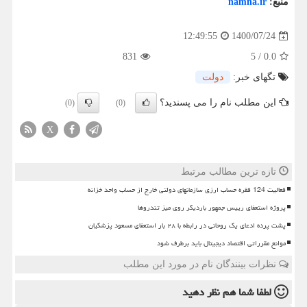
منبع:
namna.ir
1400/07/24
12:49:55
831
5
/
0.0
تگهای خبر:
دولت
این مطلب نام را می پسندید؟
(0)
(0)
X
تازه ترین مطالب مرتبط
فعالیت 124 فقره حساب ارزی سازمانهای دولتی خارج از حساب واحد خزانه
پروژه استعفای رییس جمهور باردیگر روی میز تندروها
پشت پرده ادعای یک روحانی در رابطه با ۲۸ بار استعفای مسعود پزشکیان
موانع مقرراتی اقتصاد دیجیتال باید برطرف شود
نظرات بینندگان نام در مورد این مطلب
لطفا شما هم
نظر دهید