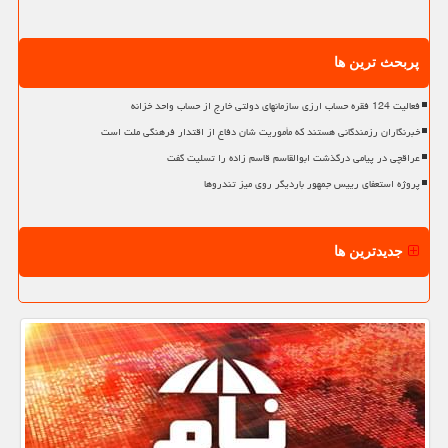
پربحث ترین ها
فعالیت 124 فقره حساب ارزی سازمانهای دولتی خارج از حساب واحد خزانه
خبرنگاران رزمندگانی هستند که مأموریت شان دفاع از اقتدار فرهنگی ملت است
عراقچی در پیامی درگذشت ابوالقاسم قاسم زاده را تسلیت گفت
پروژه استعفای رییس جمهور باردیگر روی میز تندروها
جدیدترین ها