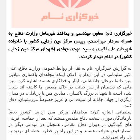
خبرگزاری نام: معاون مهندسی و پدافند غیرعامل وزارت دفاع به
همراه سردار میراحمدی رییس مرکز مین زدایی کشور با خانواده
شهیدان علی اکبری و سید مهدی جوادی (شهدای مرکز مین زدایی
کشور) در ایلام دیدار کردند.
به گزارش خبرگزاری نام به نقل از روابط عمومی وزارت دفاع، علی
اکبر سلیمانی در این دیدار با اعلان اینکه مجاهدان پاکسازی میادین
مین دائما درحال جانفشانی، ایثار و فداکاری هستند اشاره کرد: مین
هایی که دشمنان از سر خباثت در خاک مقدس ما کاشته اند سبب
شده است تا شهدای بزرگ پاکسازی میادین مین با دریادلی، در میدان
دیگری از جهاد، جانانه از امنیت مردم عزیز خصوصاً مرزنشینان، دفاع
کنند.
سلیمانی اشاره کرد: مجاهدان مرکز مین زدایی کشور بعضاً
بازماندگان دوران سخت دفاع مقدس هستند که بعد از حماسه آفرینی
های گوناگون در دوران دفاع مقدس، همچنان در میدانی دیگر در
انتظار فیض شهادت هستند و در این راه پر خطر، لحظه ای تردید به
دل راه نمی دهند.