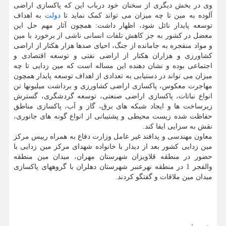
وی در بخش دیگری از سخنان خود درباب این که پاکسازی اراضی
آلوده به مین تا چه میزان می تواند کمک نماید تا
دولت
به اهداف
توسعه پایدار نائل شود، اظهار داشت: همچون آثار مهم حل این
معضل در کشور به جز کاهش تلفات انسانی ناشی از برخورد با مین
و مواد منفجره به جامانده از جنگ، احیای صدها هزار هکتار از اراضی
کشاورزی و هزاران هکتار از اراضی نفتی و توسعه اقتصادی و
اجتماعی بوده و نشان دهنده این مساله است که مین زدایی تا چه
میزان می تواند در دستیابی به تعدادی از اهداف توسعه پایدار همچون
مهاجرت معکوس، پاکسازی اراضی کشاورزی و برداشت میلیونها تن
انواع نباتات، پاکسازی اراضی صنعتی، توسعه گردشگری، گسترش
زیرساخت ها و ایجاد شبکه های برق، گاز و آب، پاکسازی مناطق
حفاظت شده زیست محیطی و پشتیبانی از انواع گونه های جانوری،
نقش به سزایی ایفا کند.
معاون مهندسی و پدافند غیر عامل وزارت دفاع به همراه رییس مرکز
مین زدایی کشور بعد از دیدار با خانواده شهدای مرکز مین زدایی با
حضور در منطقه قلاویزان شهرستان مهران، میدان مین منطقه
والفجر 1 در منطقه نهرعنبر شهرستان دهلران با گروههای پاکسازی
میدان مین ملاقات و گفتگو کردند.