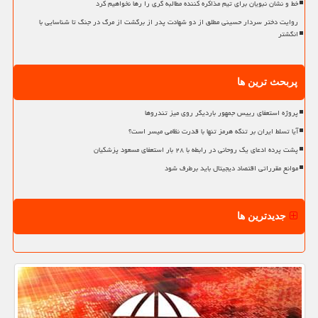
خط و نشان نبویان برای تیم مذاکره کننده مطالبه گری را رها نخواهیم کرد
روایت دختر سردار حسینی مطلق از دو شهادت پدر از برگشت از مرگ در جنگ تا شناسایی با
انگشتر
پربحث ترین ها
پروژه استعفای رییس جمهور باردیگر روی میز تندروها
آیا تسلط ایران بر تنگه هرمز تنها با قدرت نظامی میسر است؟
پشت پرده ادعای یک روحانی در رابطه با ۲۸ بار استعفای مسعود پزشکیان
موانع مقرراتی اقتصاد دیجیتال باید برطرف شود
جدیدترین ها