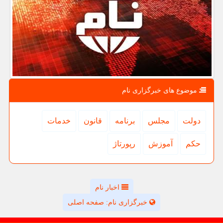
موضوع های خبرگزاری نام
دولت
مجلس
برنامه
قانون
خدمات
حكم
آموزش
رپورتاژ
اخبار نام
خبرگزاری نام: صفحه اصلی