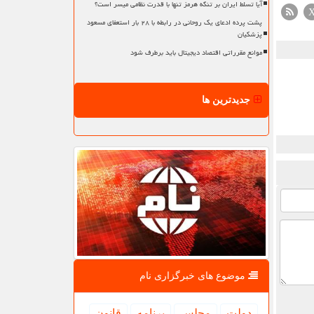
آیا تسلط ایران بر تنگه هرمز تنها با قدرت نظامی میسر است؟
پشت پرده ادعای یک روحانی در رابطه با ۲۸ بار استعفای مسعود
پزشکیان
موانع مقرراتی اقتصاد دیجیتال باید برطرف شود
جدیدترین ها
موضوع های خبرگزاری نام
دولت
مجلس
برنامه
قانون