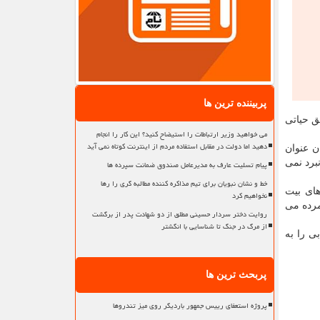
پربیننده ترین ها
 تصرف مناطق حیاتی
می خواهید وزیر ارتباطات را استیضاح کنید؟ این کار را انجام
دهید اما دولت در مقابل استفاده مردم از اینترنت کوتاه نمی آید
ن عنوان
برد نمی
پیام تسلیت عارف به مدیرعامل صندوق ضمانت سپرده ها
خط و نشان نبویان برای تیم مذاکره کننده مطالبه گری را رها
ای بیت
نخواهیم کرد
قدس شمرده می
روایت دختر سردار حسینی مطلق از دو شهادت پدر از برگشت
از مرگ در جنگ تا شناسایی با انگشتر
ی را به
پربحث ترین ها
پروژه استعفای رییس جمهور باردیگر روی میز تندروها