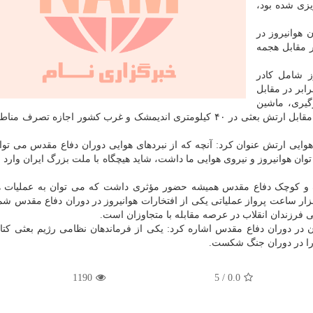
زی شده بود،
 هوانیروز در
ر مقابل هجمه
ز شامل کادر
ابر در مقابل
گیری، ماشین
جنگی عراق را متوقف کردند؛ رشادت خلبانان هوانیروز در مقابل ارتش بعثی در ۴۰ کیلومتری اندیمشک و غرب کشور اجازه
 هوایی ارتش عنوان کرد: آنچه که از نبردهای هوایی دوران دفاع مقدس می توا
ان هوانیروز و نیروی هوایی ما داشت، شاید هیچگاه با ملت بزرگ ایران وارد ن
گ و کوچک دفاع مقدس همیشه حضور مؤثری داشت که می توان به عملیات ه
قدس، طریق القدس، فتح المبین و... اشاره کرد؛ ۵۰۰ هزار ساعت پرواز عملیاتی یکی از افتخارات هوانیروز در دوران دفاع م
نی فرزندان انقلاب در عرصه مقابله با متجاوزان است.
ان در دوران دفاع مقدس اشاره کرد: یکی از فرماندهان نظامی رژیم بعثی کتاب
ا را در دوران جنگ شکست.
1190
5
/
0.0