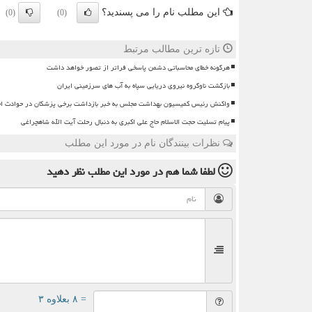
این مطلب نام را می پسندید؟
(0)
(0)
تازه ترین مطالب مرتبط
هرگونه خطای محاسباتی دشمن پاسخی فراتر از تصور خواهد داشت
بازگشت ناوگروه نیروی دریایی سپاه به آب های سرزمینی ایران
واکنش رئیس کمیسیون بهداشت مجلس به خبر بازداشت برخی پزشکان در حوادث اخ
پیام تسلیت حجت الاسلام حاج علی اکبری به دنبال رحلت آیت الله شاهچراغی
نظرات بینندگان نام در مورد این مطلب
لطفا شما هم
در مورد این مطلب
نظر دهید
= ۸ بعلاوه ۳