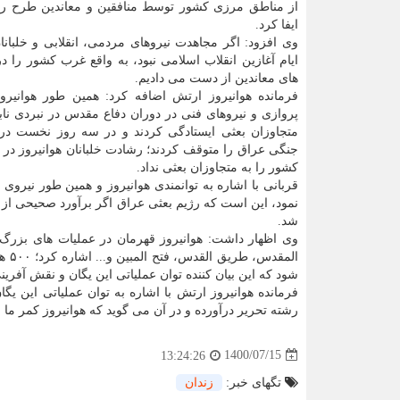
از مناطق مرزی کشور توسط منافقین و معاندین طرح ری
ایفا کرد.
وی افزود: اگر مجاهدت نیروهای مردمی، انقلابی و خلبانان
ایام آغازین انقلاب اسلامی نبود، به واقع غرب کشور را د
های معاندین از دست می دادیم.
فرمانده هوانیروز ارتش اضافه کرد: همین طور هوانیرو
پروازی و نیروهای فنی در دوران دفاع مقدس در نبردی نابر
متجاوزان بعثی ایستادگی کردند و در سه روز نخست در
کشور را به متجاوزان بعثی نداد.
قربانی با اشاره به توانمندی هوانیروز و همین طور نیروی
نمود، این است که رژیم بعثی عراق اگر برآورد صحیحی از تو
شد.
وی اظهار داشت: هوانیروز قهرمان در عملیات های بزر
الم
شود که این بیان کننده توان عملیاتی این یگان و نقش آفری
فرمانده هوانیروز ارتش با اشاره به توان عملیاتی این یگ
رشته تحریر درآورده و در آن می گوید که هوانیروز کمر م
1400/07/15
13:24:26
تگهای خبر:
زندان