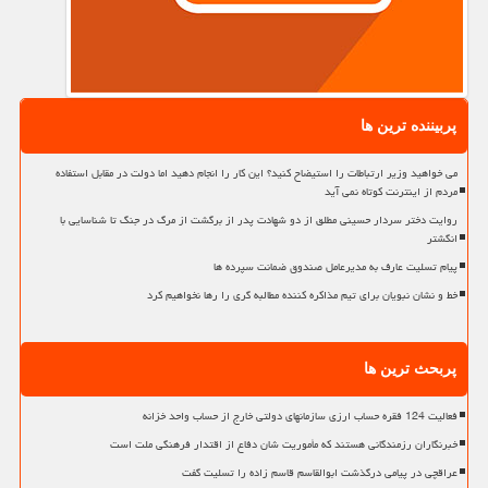
پربیننده ترین ها
می خواهید وزیر ارتباطات را استیضاح کنید؟ این کار را انجام دهید اما دولت در مقابل استفاده
مردم از اینترنت کوتاه نمی آید
روایت دختر سردار حسینی مطلق از دو شهادت پدر از برگشت از مرگ در جنگ تا شناسایی با
انگشتر
پیام تسلیت عارف به مدیرعامل صندوق ضمانت سپرده ها
خط و نشان نبویان برای تیم مذاکره کننده مطالبه گری را رها نخواهیم کرد
پربحث ترین ها
فعالیت 124 فقره حساب ارزی سازمانهای دولتی خارج از حساب واحد خزانه
خبرنگاران رزمندگانی هستند که مأموریت شان دفاع از اقتدار فرهنگی ملت است
عراقچی در پیامی درگذشت ابوالقاسم قاسم زاده را تسلیت گفت