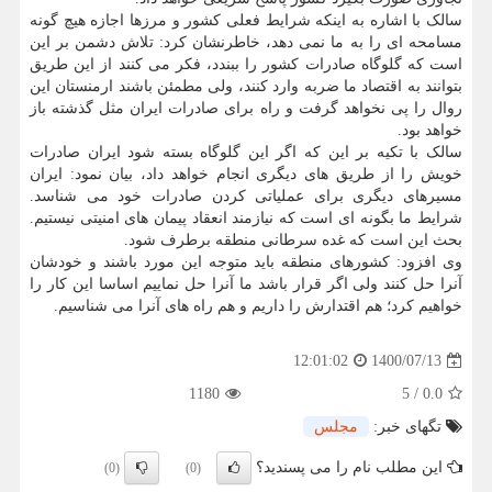
سالک با اشاره به اینکه شرایط فعلی کشور و مرزها اجازه هیچ گونه
مسامحه ای را به ما نمی دهد، خاطرنشان کرد: تلاش دشمن بر این
است که گلوگاه صادرات کشور را ببندد، فکر می کنند از این طریق
بتوانند به اقتصاد ما ضربه وارد کنند، ولی مطمئن باشند ارمنستان این
روال را پی نخواهد گرفت و راه برای صادرات ایران مثل گذشته باز
خواهد بود.
سالک با تکیه بر این که اگر این گلوگاه بسته شود ایران صادرات
خویش را از طریق های دیگری انجام خواهد داد، بیان نمود: ایران
مسیرهای دیگری برای عملیاتی کردن صادرات خود می شناسد.
شرایط ما بگونه ای است که نیازمند انعقاد پیمان های امنیتی نیستیم.
بحث این است که غده سرطانی منطقه برطرف شود.
وی افزود: کشورهای منطقه باید متوجه این مورد باشند و خودشان
آنرا حل کنند ولی اگر قرار باشد ما آنرا حل نماییم اساسا این کار را
خواهیم کرد؛ هم اقتدارش را داریم و هم راه های آنرا می شناسیم.
1400/07/13
12:01:02
1180
5
/
0.0
تگهای خبر:
مجلس
این مطلب نام را می پسندید؟
(0)
(0)