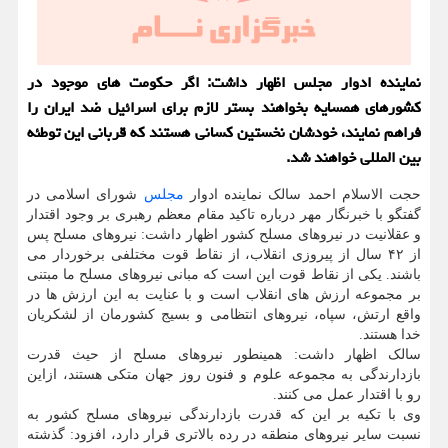
نماینده ادوار مجلس اظهار داشت: اگر حکومت های موجود در
کشورهای همسایه بخواهند بستر لازم برای اسرائیل ضد ایران را
فراهم نمایند، خودشان نخستین کسانی هستند که قربانی این توطئه
بین المللی خواهند شد.
حجت الاسلام احمد سالک نماینده ادوار
مجلس
شورای اسلامی در
گفتگو با خبرنگار مهر درباره تاکید مقام معظم رهبری بر وجود اقتدار
و عقلانیت در نیروهای مسلح کشور اظهار داشت: نیروهای مسلح پس
از ۴۲ سال از پیروزی انقلاب، از نقاط قوت مختلفی برخوردار می
باشند. یکی از نقاط قوت این است که مبانی نیروهای مسلح ما مبتنی
بر مجموعه ارزش های انقلاب است و با عنایت به این ارزش ها در
واقع ارتش، سپاه، نیروهای انتظامی و بسیج کشورمان از لشکریان
خدا هستند.
سالک اظهار داشت: همینطور نیروهای مسلح از حیث قدرت
بازدارندگی به مجموعه علوم و فنون روز جهان متکی هستند، ازاین
رو با اقتدار عمل می کنند.
وی با تکیه بر این که قدرت بازدارندگی نیروهای مسلح کشور به
نسبت سایر نیروهای منطقه در رده بالاتری قرار دارد، افزود: گذشته