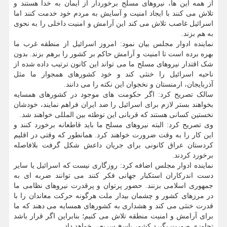
از همه این ها، نیروهای مسلح برخوردار از ایمان به خدا هستند و
تلاش می کنند با ایجاد امنیت و آسایش به مردم خود خدمت کنند اما
اسرائیل غاصب تلاش می کند این آرامش و امنیت داخلی را به نحوی
به هم بزند.
نماینده ادوار مجلس بیان نمود: امروز اسرائیل از منطقه غرب ما
بهره برده است تا امنیت و آرامش حاکم بر کشور را برهم بزند. بدون
شک اقتدار نیروهای مسلح ما می تواند این کانون ترتیب داده شده از
ناحیه اسرائیل را خنثی کند و خود کشورهای همجوار ما مثل
آذربایجان، ارمنستان و نخجوان این نکته را می دانند.
سالک تصریح کرد: اگر حکومت های موجود در کشورهای همسایه
بخواهند بستر لازم برای اسرائیل را ضد ایران فراهم نمایند، خودشان
نخستین کسانی هستند که قربانی این توطئه بین المللی خواهند شد.
وی تصریح کرد: البته نیروهای مسلح ما باید قاطعانه برخورد کنند و
این کار را به وقت ضرورت خواهند کرد. همانطور که وقتی در اقلیم
کردستان عراق کانونی برای جریان داعش شکل گرفت بلافاصله
برخورد کردند.
نماینده ادوار مجلس اضافه کرد: روزگاری نیست که اسرائیل یا سایر
دست اندرکاران استکبار جهانی فکر کنند می توانند ضربه ای به
جمهوری اسلامی بزنند. حضور پرتوان و پرقدرت نیروهای نظامی ما
در مرزهای کشور و چشمان بیدار ملت هرگونه حرکت معاندان را با
قدرت خنثی می کند و هشداری به کشورهای همسایه می دهند که ما
برای آرامش و امنیت منطقه تلاش می کنیم؛ بنابراین اگر قرار باشد
تجاوزی صورت بگیرد کشور پاسخ سریعی خواهد داد.