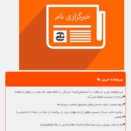
پربیننده ترین ها
می خواهید وزیر ارتباطات را استیضاح کنید؟ این کار را انجام دهید اما دولت در مقابل استفاده
مردم از اینترنت کوتاه نمی آید
پیام تسلیت عارف به مدیرعامل صندوق ضمانت سپرده ها
روایت دختر سردار حسینی مطلق از دو شهادت پدر از برگشت از مرگ در جنگ تا شناسایی با
انگشتر
خط و نشان نبویان برای تیم مذاکره کننده مطالبه گری را رها نخواهیم کرد