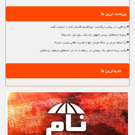
پربحث ترین ها
عراقچی در پیامی درگذشت ابوالقاسم قاسم زاده را تسلیت گفت
پروژه استعفای رییس جمهور باردیگر روی میز تندروها
آیا تسلط ایران بر تنگه هرمز تنها با قدرت نظامی میسر است؟
پشت پرده ادعای یک روحانی در رابطه با ۲۸ بار استعفای مسعود پزشکیان
جدیدترین ها