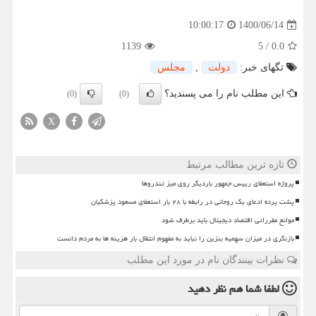
1400/06/14
10:00:17
1139
5
/
0.0
تگهای خبر:
دولت
,
مجلس
این مطلب نام را می پسندید؟
(0)
(0)
X
تازه ترین مطالب مرتبط
پروژه استعفای رییس جمهور باردیگر روی میز تندروها
پشت پرده ادعای یک روحانی در رابطه با ۲۸ بار استعفای مسعود پزشکیان
موانع مقرراتی اقتصاد دیجیتال باید برطرف شود
بازنگری در میزان سهمیه بنزین را نباید به مفهوم انتقال بار هزینه ها به مردم دانست
نظرات بینندگان نام در مورد این مطلب
لطفا شما هم
نظر دهید