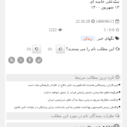
سیّدعلی خامنه ای
۱۳ شهریور ۱۴۰۰
1400/06/13
22:26:28
1222
5
/
0.0
تگهای خبر:
زندان
این مطلب نام را می پسندید؟
(0)
(0)
X
تازه ترین مطالب مرتبط
خبرنگاران رزمندگانی هستند که مأموریت شان دفاع از اقتدار فرهنگی ملت است
هرگونه خطای محاسباتی دشمن پاسخی فراتر از تصور خواهد داشت
بازگشت ناوگروه نیروی دریایی سپاه به آب های سرزمینی ایران
واکنش رئیس کمیسیون بهداشت مجلس به خبر بازداشت برخی پزشکان در حوادث اخیر کشور
نظرات بینندگان نام در مورد این مطلب