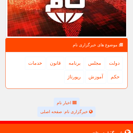
موضوع های خبرگزاری نام
دولت
مجلس
برنامه
قانون
خدمات
حكم
آموزش
رپورتاژ
اخبار نام
خبرگزاری نام: صفحه اصلی