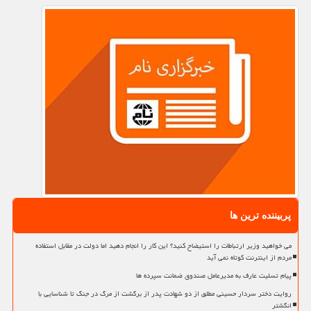
پربیننده ترین ها
می خواهید وزیر ارتباطات را استیضاح کنید؟ این کار را انجام دهید اما دولت در مقابل استفاده
مردم از اینترنت کوتاه نمی آید
پیام تسلیت عارف به مدیرعامل صندوق ضمانت سپرده ها
روایت دختر سردار حسینی مطلق از دو شهادت پدر از برگشت از مرگ در جنگ تا شناسایی با
انگشتر