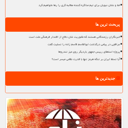
خط و نشان نبویان برای تیم مذاکره کننده مطالبه گری را رها نخواهیم کرد
پربحث ترین ها
خبرنگاران رزمندگانی هستند که مأموریت شان دفاع از اقتدار فرهنگی ملت است
عراقچی در پیامی درگذشت ابوالقاسم قاسم زاده را تسلیت گفت
پروژه استعفای رییس جمهور باردیگر روی میز تندروها
آیا تسلط ایران بر تنگه هرمز تنها با قدرت نظامی میسر است؟
جدیدترین ها