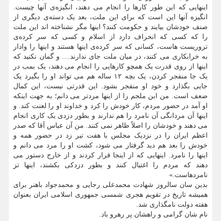
اینهایی که این طور کارها را انجام می دهند، انگیزه‌ی آنها چیست.
انگیزه آنها این است که برای این ملت، بعد یک دسته‌ی دیگری از
صنف خودشان بیایند و حکومت کنند؟ اینها مگر نشناخته اند این ملت
را که کسی که انحراف دارد از اسلام و کسی که سر کرده‌ی
تروریست هاست، کسانی که سر کرده‌ی اینها هستند و اینها را وادار
به خرابکاری می کنند، در میان ملت جای ندارند.... و گمان نکنید که
اینها از روی قدرت یک همچو کارهایی را انجام می دهند، یک بمب در
یک جا منفجر کردن، یک بچه ۱۲ ساله هم می تواند او را بگیرد یک
جایی بگذارد و خود او منفجر بشود. این قدرتی نیست، این کمال
ضعف است. من ابن ملجم را از اینها مردتر می دانم؛ به جهت اینکه
او آمد در حضور مردم، کار خودش را کرد و خداوند او را لعنت کند. و
اینها آن مردانگی آن نامرد را هم ندارند و بطور دزدی یک کاری انجام
می دهند و خودشان را اصلاً ظاهر نمی کنند. من آن عباس آقا که صدر
اعظم ایران را در نزدیک مجلس با هفت تیر زد در حضور همه و
خودش را بعد هم دید گرفتار می شود، کشت او را مرد می دانم و
اینها را نامرد. اینهایی که از اینجا فرار کردند و از خارج دستور می
دهند که مردم را اغتیال کنند و بطور دزدکی بکشند، اینها تز
نامردهاست.‏»
بدین سان سالروز شهادت محمدعلی رجایی و محمدجواد باهنر برای
همیشه تاریخ در تقویم هجری شمسی جمهوری اسلامی ایران بعنوان
هفته دولت نامگذاری شد.
نام شان گرامی و راهشان پر رهرو باد.