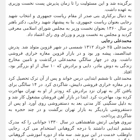
برگزیده شد و این مسئولیت را تا زمان پذیرش پست نخست وزیری
به عهده داشت.
به دنبال برکناری بنی صدر از مقام ریاست جمهوری و انتخاب شهید
رجایی بعنوان ریاست جمهوری، بنا به پیشنهاد شهید رجایی، دکتر باهنر
در سال ۱۳۶۰ بعنوان نخست وزیر به مجلس شورای اسلامی معرفی
گردید و مجلس به نخست وزیر و وزرای وی رای اعتماد داد.
محمدعلی رجایی
محمدعلی ۲۵ خرداد ۱۳۱۲ شمسی در شهر قزوین متولد شد. پدرش
عبدالصمد، پیشه ور بود و در بازار قزوین مغازه خرازی فروشی
داشت. وی در چهار سالگیِ محمدعلی درگذشت و تامین مخارج
زندگی به دوش مادر، دایی و برادرش که ۱۰ سال از او بزرگتر بود،
افتاد.
محمدعلی تا ششم ابتدایی درس خواند و پس از آن ترک تحصیل کرد
و در مغازه خرازی فروشی داییش، شاگردی کرد. در ۱۴ سالگی برای
یافتن کار به تهران نزد برادرش که زودتر از او به تهران مهاجرت
کرده بود، مهاجرت کرد. ابتدا در بازار آهن فروشان مشغول کار شد و
به دلیل سنگینی کار مدتی بعد به دستفروشی روی آورد. او پس از
دستفروشی باردیگر به بازار تهران برگشت و در چند حجره به
شاگردی پرداخت.
نیروی هوایی ارتش شاهنشاهی در سال ۱۳۳۰ جوانانی را که مدرک
ششم ابتدایی داشتند با درجه گروهبانی استخدام می کرد. رجایی
داوطلب خدمت در این نیرو شد. سه ماه از دوره آموزشی گروهبانی