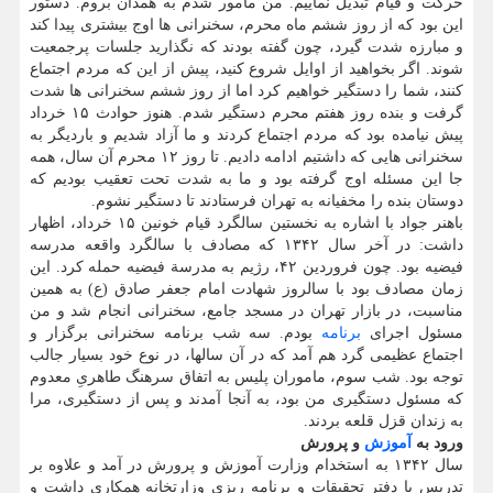
حرکت و قیام تبدیل نماییم. من مامور شدم به همدان بروم. دستور
این بود که از روز ششم ماه محرم، سخنرانی ها اوج بیشتری پیدا کند
و مبارزه شدت گیرد، چون گفته بودند که نگذارید جلسات پرجمعیت
شوند. اگر بخواهید از اوایل شروع کنید، پیش از این که مردم اجتماع
کنند، شما را دستگیر خواهیم کرد اما از روز ششم سخنرانی ها شدت
گرفت و بنده روز هفتم محرم دستگیر شدم. هنوز حوادث ۱۵ خرداد
پیش نیامده بود که مردم اجتماع کردند و ما آزاد شدیم و باردیگر به
سخنرانی هایی که داشتیم ادامه دادیم. تا روز ۱۲ محرم آن سال، همه
جا این مسئله اوج گرفته بود و ما به شدت تحت تعقیب بودیم که
دوستان بنده را مخفیانه به تهران فرستادند تا دستگیر نشوم.
باهنر جواد با اشاره به نخستین سالگرد قیام خونین ۱۵ خرداد، اظهار
داشت: در آخر سال ۱۳۴۲ که مصادف با سالگرد واقعه مدرسه
فیضیه بود. چون فروردین ۴۲، رژیم به مدرسة فیضیه حمله کرد. این
زمان مصادف بود با سالروز شهادت امام جعفر صادق (ع) به همین
مناسبت، در بازار تهران در مسجد جامع، سخنرانی انجام شد و من
مسئول اجرای
برنامه
بودم. سه شب برنامه سخنرانی برگزار و
اجتماع عظیمی گرد هم آمد که در آن سالها، در نوع خود بسیار جالب
توجه بود. شب سوم، ماموران پلیس به اتفاق سرهنگ طاهریِ معدوم
که مسئول دستگیری من بود، به آنجا آمدند و پس از دستگیری، مرا
به زندان قزل قلعه بردند.
ورود به
آموزش
و پرورش
سال ۱۳۴۲ به استخدام وزارت آموزش و پرورش در آمد و علاوه بر
تدریس با دفتر تحقیقات و برنامه ریزی وزارتخانه همکاری داشت و