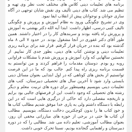
برنامه های تعلیمات دینی کلاس های مختلف تحت نظر وی تهیه و
تنظیم می شد. کتاب های دینی تألیف وی نقش شایان توجهی در آگاه
سازی جوانان و نوجوانان پیش از انقلاب ایفا نمود.
وی در تشریح چگونگی ورود به نظام آموزش و پرورش و چگونگی
تالیف کتبی درسی، اظهار داشت: ابتدا آیه الله دکتر بهشتی به آموزش
و پرورش راه یافته بودند و سربندهای کار را در اختیار داشتند. همین
طور آقای دکتر غفوری در آنجا مشغول بودند. در حدود ۷ الی ۸ ماه
گذشته بود که بنده در جریان قرار گرفتم. قرار شد برای برنامه ریزی
تعلیمات دینی و نوشتن کتاب های دینی، بطور جدی کار نماییم. از
نخستین سالهایی که وارد آموزش و پرورش شدم با مشکلات فراوانی
روبه رو بودم. دوستان مقدمات را فراهم کردند و من توانستم به
قسمت برنامه ریزی راه پیدا کنم. جالب بود که ما در این فرصت
توانستیم از بخش های کوتاهی که در اول ابتدایی بعنوان مسائل دینی
بایستی وارد شود تا آخرین سال های تحصیلی دبیرستان، کتب های
تعلیمات دینی بنویسیم وهمینطور برای دوره های تربیت معلم و دیگر
رشته های تحصیلی که وجود داشت. این از فرصتهای جالبی بود برایم
و تاریخچه مفصلی دارد که حاکی از درگیری هایی است که در این
رابطه با دستگاه داشتم ولی به یاری خدا موفق شدیم مطالب کتاب ها
و خودِ کتاب ها را بدون کوچکترین دخالت دستگاه، بنویسیم. مطالب
آن کتاب ها حتی در برخی از حوزه های مبارزاتی مخفی آن روز،
بعنوان مطالب آموزشی، تعلیم داده می شد. مطالبی را که در دوره
دبیرستان و راهنمایی گنجانده بودیم، نسبتا تحرک خوبی داشت.