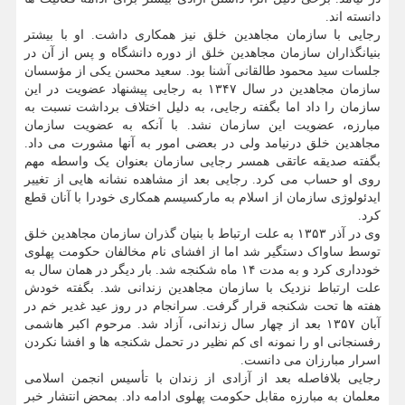
دانسته اند.
رجایی با سازمان مجاهدین خلق نیز همکاری داشت. او با بیشتر
بنیانگذاران سازمان مجاهدین خلق از دوره دانشگاه و پس از آن در
جلسات سید محمود طالقانی آشنا بود. سعید محسن یکی از مؤسسان
سازمان مجاهدین در سال ۱۳۴۷ به رجایی پیشنهاد عضویت در این
سازمان را داد اما بگفته رجایی، به دلیل اختلاف برداشت نسبت به
مبارزه، عضویت این سازمان نشد. با آنکه به عضویت سازمان
مجاهدین خلق درنیامد ولی در بعضی امور به آنها مشورت می داد.
بگفته صدیقه عاتقی همسر رجایی سازمان بعنوان یک واسطه مهم
روی او حساب می کرد. رجایی بعد از مشاهده نشانه هایی از تغییر
ایدئولوژی سازمان از اسلام به مارکسیسم همکاری خودرا با آنان قطع
کرد.
وی در آذر ۱۳۵۳ به علت ارتباط با بنیان گذران سازمان مجاهدین خلق
توسط ساواک دستگیر شد اما از افشای نام مخالفان حکومت پهلوی
خودداری کرد و به مدت ۱۴ ماه شکنجه شد. بار دیگر در همان سال به
علت ارتباط نزدیک با سازمان مجاهدین زندانی شد. بگفته خودش
هفته ها تحت شکنجه قرار گرفت. سرانجام در روز عید غدیر خم در
آبان ۱۳۵۷ بعد از چهار سال زندانی، آزاد شد. مرحوم اکبر هاشمی
رفسنجانی او را نمونه ای کم نظیر در تحمل شکنجه ها و افشا نکردن
اسرار مبارزان می دانست.
رجایی بلافاصله بعد از آزادی از زندان با تأسیس انجمن اسلامی
معلمان به مبارزه مقابل حکومت پهلوی ادامه داد. بمحض انتشار خبر