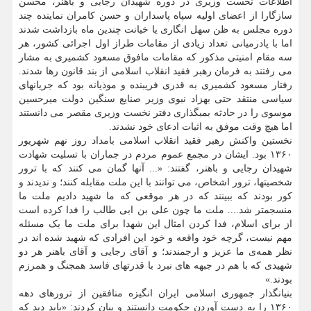
اطلاعات نخست وزیری در دوره شهیدان رجایی و باهنر، محسن
سازگارا از اعضای اولیه سپاه پاسداران و حسن کامران نماینده چند
دوره مجلس به ظن سهل انگاری یا خیانت چندین ماه بازداشت شدند
اما با پادرمیانی تعداد زیادی از مقامات طراز اول اجرائی کشور، هر
سه مقام امنیتی مذکور که مقامات مافوق مسعود کشمیری به مشار
می رفتند به فرمان رهبر فقید انقلاب اسلامی از بند قانون رها شدند.
رفتار مسعود کشمیری به قدری فریبنده و موذیانه بود که جریانهای
سیاسی منتقد حتی بهزاد نبوی وزیر صنایع سنگین دولت میرحسین
موسوی را در حادثه بمبگذاری دفتر نخست وزیری مقصر می دانستند
اما هیچ وقت موفق به اثبات ادعای خود نشدند.
نخستین واکنش رهبر فقید انقلاب اسلامی بامداد روز نهم شهریور
۱۳۶۰ بود. ایشان در مجمع عموم مردم در جماران با تسلیت شهادت
شهیدان رجایی و باهنر، گفتند: «... آنها گمان می کنند که با ترور
شخصیتها، ترور اشخاص، می توانند با این ملت مقابله کنند؛ و ندیدند و
کور بودند که ببینند که در هر موقعی که ما شهید دادیم ملت ما
منسجمتر شد.‏... ملت ما چون علی بن ابی طالب را فدا کرده است
از برای اسلام، فدا کردن امثال این شهدا برای ملت ما یک مسئله
مهم نیست، گرچه خود واقعه و خود این افرادی که شهید شده اند در
نظر همه‌ی ما عزیز و ارجمندند؛ و آقای رجایی و آقای باهنر هر دو
شهیدی که با هم در جبهه های نبرد با قدرتهای فاسد همجنگ و همرزم
بودند.»
بنیانگذار جمهوری اسلامی ایران انگیزه منافقین از ترورهای دهه
۱۳۶۰ را به دست آوردن حکومت دانستند و بیان کردند: «باید دید که