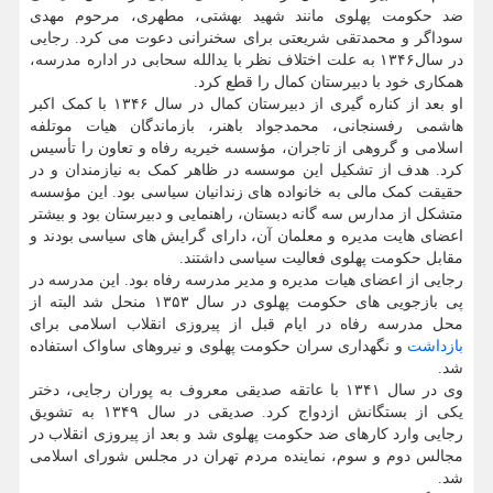
ضد حکومت پهلوی مانند شهید بهشتی، مطهری، مرحوم مهدی
سوداگر و محمدتقی شریعتی برای سخنرانی دعوت می کرد. رجایی
در سال۱۳۴۶ به علت اختلاف نظر با یدالله سحابی در اداره مدرسه،
همکاری خود با دبیرستان کمال را قطع کرد.
او بعد از کناره گیری از دبیرستان کمال در سال ۱۳۴۶ با کمک اکبر
هاشمی رفسنجانی، محمدجواد باهنر، بازماندگان هیات موتلفه
اسلامی و گروهی از تاجران، مؤسسه خیریه رفاه و تعاون را تأسیس
کرد. هدف از تشکیل این موسسه در ظاهر کمک به نیازمندان و در
حقیقت کمک مالی به خانواده های زندانیان سیاسی بود. این مؤسسه
متشکل از مدارس سه گانه دبستان، راهنمایی و دبیرستان بود و بیشتر
اعضای هایت مدیره و معلمان آن، دارای گرایش های سیاسی بودند و
مقابل حکومت پهلوی فعالیت سیاسی داشتند.
رجایی از اعضای هیات مدیره و مدیر مدرسه رفاه بود. این مدرسه در
پی بازجویی های حکومت پهلوی در سال ۱۳۵۳ منحل شد البته از
محل مدرسه رفاه در ایام قبل از پیروزی انقلاب اسلامی برای
بازداشت
و نگهداری سران حکومت پهلوی و نیروهای ساواک استفاده
شد.
وی در سال ۱۳۴۱ با عاتقه صدیقی معروف به پوران رجایی، دختر
یکی از بستگانش ازدواج کرد. صدیقی در سال ۱۳۴۹ به تشویق
رجایی وارد کارهای ضد حکومت پهلوی شد و بعد از پیروزی انقلاب در
مجالس دوم و سوم، نماینده مردم تهران در مجلس شورای اسلامی
شد.