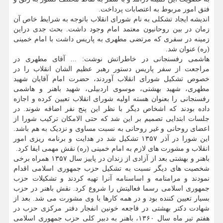
فتق امور مربوط به اعتصابات پرداخت.
اندیشه ایجاد تشکلی به نام شورای انقلاب باتوجه به شرایط خاص آن
زمان در بین روحانیون معتمد امام وجود داشت. بحث جدی دراین
زمینه در سفری که مرتضی مطهری به پاریس داشت با امام خمینی
(ره) عنوان شد.
هاشمی رفسنجانی در خاطراتش نوشت: ... آقای مطهری در
مراجعت از سفر پاریس دستور رهبر عظیم الشان انقلاب را در
خصوص تشکیل شورای انقلاب آوردند، حضرت امام آقایان شهید
مطهری، شهید بهشتی، موسوی اردبیلی، شهید باهنر و هاشمی
رفسنجانی را بعنوان هسته اولیه شورای انقلاب تعیین کرده و اجازه
داده بودند که اشخاص دیگر با نظر این پنج نفر اضافه شوند. در
جلسات ابتدایی تصمیم بر این شد که حتی الامکان ترکیب شورا از
اعضای روحانی و غیر روحانی به نسبت مساوی و نزدیک به هم باشد.
این شورا در آذر ۱۳۵۷ تشکیل شد در هدایت و برنامه ریزی امور
انقلاب و مشورت های لازم به امام خمینی (ره) نقش مهمی ایفا کرد.
باهنر و بهشتی بعد از آزادی از زندان در پاییز سال ۱۳۵۷ همراه برخی
شخصیت های دیگر نسبت به تشکیل حزب جمهوری اسلامی اقدام
نمودند و مرامنامه و اساسنامه آنرا تهیه کردند و تشکیلات حزب
جمهوری اسلامی رسما فعالیتش را شروع کرد. نقش باهنر در حزب
بسیار تعیین کننده بود و در همه کارها با وی مشورت می شد. بعد از
شهادت دکتر بهشتی در فاجعه خونین انفجار دفتر مرکزی حزب در
هفتم تیر ماه سال ۱۳۶۰، باهنر به دبیر کلی حزب جمهوری اسلامی