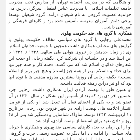
او هنگامی که در مدرسه احمدیه تهران، از مدارس تحت مدیریت
جامعه تعلیمات اسلامی با مدیریت عباس لطفیان سرگزی درس می
خواندبه عضویت گروهی به نام شیعیان درآمد. گروه شیعیان توسط
برخی دانش آموزان مدرسه تأسیس شده بود و کارهای فرهنگی و
آموزشی داشت.
همکاری با گروه های ضد حکومت پهلوی
محمدعلی رجایی با گروه های سیاسی مخالف حکومت پهلوی با
گرایش های مختلف همکاری داشت همچون با جمعیت فدائیان اسلام.
وی در زمان خدمتش در نیروی هوایی طی سالهی ۱۳۲۸ تا ۱۳۳۲ با
این آشنا شد و در جلسات آن شرکت کرد. بگفته رجایی او جذب این
شعارهای فدائیان اسلام شد که می گفتند: «همه کار و همه چیز تنها
برای خدا» و «اسلام برتر از همه چیز [است] و هیچ چیز برتر از اسلام
نیست.» بگفته رجایی آن روزها بیشترین مبارزه مذهبی ها با توده ایها
بود که او نیز دراین زمینه فعالیت داشت.
او همین طور با نهضت آزادی ایران همکاری داشت. رجایی جزء
نخستین افرادی بود که بعد از تأسیس این تشکل در سال ۱۳۴۰ در آن
عضو شد و به یکی از اعضای فعال آن تبدیل شد. او یکی از عوامل
انتشار اعلامیه های نهضت آزادی در شهر قزوین بود. رجایی در تاریخ
۱۱ اردیبهشت ۱۳۴۲ توسط ساواک شناسایی و دستگیر شد پس از ۴۸
روز و دادن تعهد برای استعفا از نهضت آزادی، آزاد شد.
او از این زمان به بعد، کارهای سیاسی ضد پهلوی و همکاری با جریان
های سیاسی را ادامه داد اما دیگر به عضویت رسمی حزب و گروهی
در نیامد. برخی دلیل آنرا داشتن آزادی بیشتر برای ادامه فعالیت ها