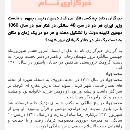
خبرگزاری نام: چه کسی فکر می کرد دومین رئیس جمهور و نخست
وزیر ایران هر دو در سن 48 سالگی در کنار هم در سال 1360
دومین کابینه دولت را تشکیل دهند و هر دو در یک زمان و مکان
به دست یک نفر در دفتر کارشان ترور شوند؟
به گزارش خبرگزاری نام به نقل از ایسنا، امروز هشتم شهریورماه
چهلمین سالگرد ترور شهیدان رجایی و باهنر در دفتر نخست وزیری به
دست گروهک تروریستی منافقین در خیابان پاستور در سال ۱۳۶۰
است.
محمدجواد
محمدجواد در سال ۱۳۱۲ در محله معروف به «محله شهر» از محله
های بسیار قدیمی شهر کرمان متولد شد. پدرش مغازه ای کوچک بر
سر گذر داشت و پیشه ور بود. او دومین فرزند خانواده بود و هشت
خواهر و یک برادر دیگر هم داشت.
محمدجواد در پنج سالگی به مکتب خانه ای نزدیک خانه فرستاده شد
تا نزد بانوی متدینه ای، خواندن، نوشتن و قرآن بیاموزد. او پس از
شهریور ۱۳۲۰ برکناری رضا شاه از قدرت و در سال ۱۳۲۲ در سن ۱۰
سالگی به مدرسه حوزوی معصومیه کرمان رفت و با حمایت و
راهنمایی حجت الاسلام حقیقی درس طلبگی آموخت.