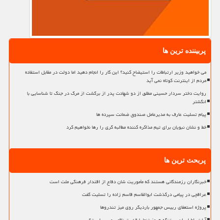
پربیننده ترین ها
می خواهید وزیر ارتباطات را استیضاح کنید؟ این کار را انجام دهید اما دولت در مقابل استفاده
مردم از اینترنت کوتاه نمی آید
روایت دختر سردار حسینی مطلق از دو شهادت پدر از برگشت از مرگ در جنگ تا شناسایی با
انگشتر
پیام تسلیت عارف به مدیرعامل صندوق ضمانت سپرده ها
خط و نشان نبویان برای تیم مذاکره کننده مطالبه گری را رها نخواهیم کرد
پربحث ترین ها
خبرنگاران رزمندگانی هستند که مأموریت شان دفاع از اقتدار فرهنگی ملت است
عراقچی در پیامی درگذشت ابوالقاسم قاسم زاده را تسلیت گفت
پروژه استعفای رییس جمهور باردیگر روی میز تندروها