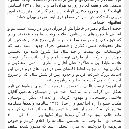
تحصیل شد و هفته ای دو روز به تهران آمد و در سال ۱۳۳۷ لیسانس
الهیات گرفت و دوره دکتری الهیات را در قم گذراند. باهنر رشته امور
تربیتی دانشکده ادبیات را در مقطع فوق لیسانس در تهران خواند.
فعالیتهای اجتماعی
حجت الاسلام باهنر در خاطراتش از دوران درس در زمینه علمیه قم و
آشنایی با چهره های سرشناس انقلاب نوشت: ما همه علاقمند بودیم
که حوزه قم، از نظر نوع مطالعات و مسایل طرح شده و همچنین، از
نظر تحقیقات علمی، فکری و فلسفی تحرک جدید داشته باشد که
خوشبختانه این نهضت از چند سال قبل شروع شده بود. نخستین
جهش این حرکت، از طرفی توسط امام و از جانب دیگر، توسط
علامه طباطبایی و شاگردانشان آقایان منتظری، بهشتی، مشکینی و
دیگران بود. ما نیز به لحاظ اقتضای سن در دوره های دوم درس این
اساتید بزرگ شرکت کردیم و حدودا پس از شش سال که از شروع
این حرکت می گذشت، به این جریان پیوستیم.
او افزود: نهضت تالیف و تحقیق و ترجمه و کارهای مطبوعاتی تازه
شکل می گرفت و ما به کمک چند نفر از دوستان، همچون آقایان
هاشمی رفسنجانی و مهدوی کرمانی و عده ای دیگر از دوستان،
مکتب تشیع را راه انداختیم و از سال ۱۳۳۶ سالنامه و بعدها فصلنامه
منتشر کردیم که پس از انتشار هفتمین سالنامه آنرا توقیف کردند و
نکته جالب اینجا بود که آن روزها تیراژ کتابها بین ۱۰۰۰ الی ۳۰۰۰
نسخه بود اما وقتی ما نخستین سالنامه را اعلام کردیم و قبوض
مربوطه را فروختیم. به قدری استقبال شد که مجبور شدیم سقف