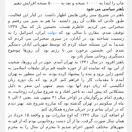
چاپ را ابتدا به ۱۰۰۰۰ نسخه و بعد به ۵۰۰۰۰ نسخه افزایش دهیم.
باهنر سیاسی می شود
باهنر در تشریح منبر رفتن هایش اظهار داشت: در کنار این فعالیت،
طبق عادتی که طلاب آن روز داشتند، ما هم به منبر می رفتیم و
سخنرانی می کردیم. خاطرم هست، نخستین بار که سال ۱۳۳۷
توقیف شدم، مقارن با سالی بود که
دولت
ایران، اسرائیل را به
رسمیت شناخته بود. در آبادان، در منبری سخنرانی می کردم که
شدیدا به این مسئله حمله کردم که توسط شهربانی آبادان دستگیر
شدم. این نخستین برخورد من با رژیم بود. آن روزها موضوع
دستگیری روحانی بسیار نادر بود.
باهنر افزود: در سال ۱۳۴۱ به تهران آمدم، چون در آن روزها، صحبت
از این بود که نماینده ای از حوزه علمیه قم برای تبلیغات اسلامی به
کشور ژاپن برود و بنده را پیشنهاد کرده بودند. به این منظور به تهران
آمدم تا مقدمات کار را فراهم کنم. لازم بود که یک دوره زبان
انگلیسی که زبان دوم آنها بود، ببینم. منتهی این سفر به دلیل
مشکلاتی که پیش آمد، به تاخیر افتاد و به شروع مبارزات روحانیت به
رهبری امام بزرگوارمان در اواخر سال ۴۱ منتهی شد. یعنی ۶ الی ۷
ماه از سکونتم در تهران گذشته بود که مبارزه شروع شد. بهتر دیدم
که در ایران بمانم و در جریان مبارزه همکاری کنم.
او اضافه کرد: سال ۱۳۴۲ که اوج مبارزات بود و واقعه ۱۵ خرداد در
همان سال صورت گرفت. ما از آن دست روحانیونی بودم که از قم به
شهرهای مختلف کشور اعزام شدیم تا محرم آن سال را به محرمِ