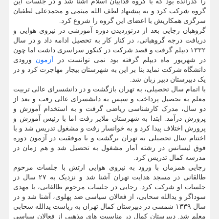
را گذرانده بود که با گروه فداییان اسلام آشنا شد و در جلسات این
گروه شرکت کرد و به پیشنهاد لطف الله میثمی و محمدعلی لطفیان
سرگزی همکاریش با اعضای این گروه را شروع کرد.
گروهبان رجایی بعد از درنوردیدن دوره آموزشی در نیروی هوایی و
دریافت درجه گروهبانی، در کنار کار به تحصیل ادامه داد و در سال
۱۳۳۲ دیپلم گرفت و قصد شرکت در کنکور سراسری داشت اما چون
در شهریور ماه دیپلم گرفته بود نمی توانست در
آزمون
ورودی
دانشگاه شرکت نماید بنا بر این به شهرستان بیجار مهاجرت کرد و در
یک دبیرستان دبیر زبان شد.
با اتمام سال تحصیلی، به تهران بازگشت و در دانشسرای عالی تربیت
معلم به تحصیل پرداخت و سپس به دانشسرای عالی رفت و بعد از
دو سال، مدرک کارشناسی ریاضی گرفت و به استخدام آموزش و
پرورش درآمد. ابتدا به شهرستان ملایر رفت اما با رئیس آموزش و
پرورش اختلاف پیدا کرد و به خوانسار رفت و مشغول تدریس شد و با
اختتام سال تحصیلی به تهران برگشت و با موفقیت در آزمون دوره
فوق لیسانس در رشته آمار مشغول به تحصیل شد و هم زمان در
مدرسه کمال تدریس کرد.
رجایی همزمان با ورود به نیروی هوایی ارتش با جلسات مرحوم
طالقانی در مسجد هدایت تهران آشنا شد و نزدیک به ۲۷ سال در
جلسات او شرکت کرد. رجایی در جلسات مرحوم طالقانی، با مهدی
سوداگر و یدالله سحابی، از فعالان سیاسی ضد پهلوی، آشنا شد و در
سال ۱۳۳۹ شمسی در دبیرستان کمال تهران به ریاست یدالله سحابی
معلم شد. دبیرستان کمال در مناسبت های مذهبی از فعالان سیاسی