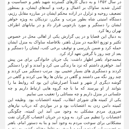
در سال ۱۳۵۲ و به دنبال کارهای گسترده شهید باهنر و حساسیت و
کنترل شدید ساواک بر اعمال و رفت و آمدهای ایشان، و بمنظور
تضعیف روحیه و تزلزل در اراده محکم ایشان در مبارزه مقابل رژیم،
دستگاه امنیتی شاه بطور مرتب و مکرر، نزدیکان به ویژه خواهر
ایشان را دستگیر و مورد بازجویی قرار داد و در بیابانهای اطراف
تهران رها کرد.
به دنبال این قضایا و در پی گزارش یکی از اهالی محل در خصوص
تکثیر و توزیع اعلامیه در منزل باهنر، بلافاصله ساواک به منزل ایشان
حمله کرد و ضمن بازرسی و توقیف برخی کتب، ایشان را دستگیر و
بعد از چند روز با گرفتن تعهد آزاد کرد.
محمدجواد باهنر اظهار داشت: یک جریان خانوادگی برای من پیش
آمد. خواهری داشتم که نزد ما زندگی می کرد و آمدند و او را دستگیر
کردند و دستگیری های بسیار عجیبی بود. مرتب دستگیر می کردند و
چند روز نگه می داشتند و گاهی در بیابان ها رها می کردند و گاهی در
گوشه دیگری از شهر و عمدتاً اصرارشان این بود که روابط ما را
بتوانند از او بپرسند که ما با چه گروه هایی ارتباط داریم و چه
جلساتی در منزل داریم و چه مسائلی را تعقیب می نماییم.
یکی از کمیته های شورای انقلاب، کمیته اعتصابات بود. وظیفه این
کمیته دامن زدن به اعتصابات بود و در مواردی که درباب نیازهای
ضروری مردم مشکلی به وجود می آمد این کمیته، چگونگی
اعتصابات را تنظیم می کرد. به ویژه در جریان اعتصاب کارگران نفت
مشکلاتی برای سوخت مردم به وجود آمد و بنا به دستور امام، باهنر
به عضویت این کمیته درآمد و با سفر به نقاط مختلف کشور به رتق و