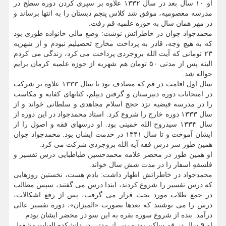
او ۱۰ سال بعد در سال ۱۳۳۲ علاوه بر سپری کردن دوره سطح در
مدرسه معصومیه، موفق شد کلاس پنجم دبستان را به انتها برساند و
در مهر همان سال به حوزه علمیه قم رفت.
محمدجواد جوان در خاطراتش نوشت: وضع مالی خانواده طوری بود
که به هیچ وجه، قادر به پرداخت مخارج تحصیلیم نبودم و از شهریه
۲۳ تومانی که آیت الله بروجردی پرداخت می کرد، زندگی می کردم
البته پس از مدتی ۵۰ تومان هم شهریه از حوزه علمیه کرمان برایم
حواله شد.
سال اول اقامت در قم که مصادف بود با سال ۱۳۳۳ علاوه بر شرکت
در امتحانات دوره دبیرستان و گرفتن دیپلم، کتابهای کفایه و مکاسب
را در مدرسه فیضیه نزد حجج اسلام مجاهدی و سلطانی خواند و از
سال ۱۳۳۳ دوره خارج را شروع کرد. استاد محمدجواد در این دوره از
سال ۱۳۳۴ سیدروح الله خمینی بود. او درسهای فقه و اصول را از
ایشان آموخت و تا سال ۱۳۴۱ در خدمت ایشان بود. محمدجواد جوان
همین طور سر درس فقه آیه الله بروجردی شرکت می کرد.
او همین طور در محضر علامه محمدحسین طباطبایی درس تفسیر و
فلسفهِ اسفار را در مدت شش سال خواند.
محمدجواد در خاطراتش اظهار داشت: یادم هست، نخستین روزهایی
که درس تفسیر را شروع کردند، ابتدا درس می گفتند، سپس مطالب
در جمع طلاب مورد بحث قرار می گرفت، پس از رفع اشکالات،
درس را می نوشتند که بعدها بصورت «المیزان»، دورة تفسیر عالی
درآمد. بنده از شروع سوره بقره به این سو در محضر ایشان بودم
او ۹ سال در قم ساکن بود و پس از مدتی در دانشکده الهیات مشغول