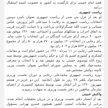
قصد امام خمینی برای بازگشت به کشور به عضویت کمیته استقبال
درآمد.
ریاست جمهوری
او بعد از عزل بنی صدر از ریاست جمهوری بعنوان نامزد دومین
انتخابات ریاست جمهوری به رقابت با سیدعلی اکبر پرورش، عباس
شیبانی و حبیب الله عسگراولادی پرداخت و با حمایت اکثریت قریب
به اتفاق احزاب و تشکلهای سیاسی و اجتماعی دهه ۱۳۶۰ موفق شد
حدود ۹۰ درصد آرای شرکت کنندگان در این انتخابات را جلب نماید.
رای رجایی در انتخابات ۱۲ میلیون و ۷۷۰ هزار و ۵۰ رای از مجموع
۱۴ میلیون و ۵۷۳ هزار و ۸۰۳ رای بود.
محمدعلی رجایی در ۱۱ مرداد ۱۳۶۰ در حضور امام امت و مقامات
لشکری و کشوری قسم یاد کرد و حکم ریاست جمهوریش توسط سید
روح الله موسوی خمینی به وی تنفیض شد و با انتخاب و معرفی
محمدجواد باهنر به مجلس شورای اسلامی بعنوان نخست وزیر،
کابینه دولتش مشخص شد.
دوره ریاست جمهوری محمدعلی رجایی و دوران نخست وزیری
محمدجواد باهنر ۲۸ روز به طول انجامید. این دو عزیز در هشتم
شهریور ۱۳۶۰ بر اثر انفجار بمب توسط مسعود کشمیری از اعضای
سازمان منافقین در دفتر نخست وزیری به شهادت رسیدند.
واکنش خمینی
بعد از انفجار دفتر نخست وزیری و در جریان تحقیقات انجام شده،
برخی از مقامات امنیتی کشور همچون خسرو تهرانی مسؤول